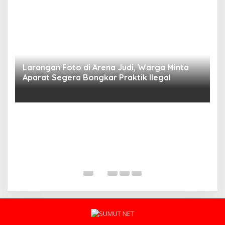
Larangan Foto di Arena Judi, Warga Minta
Aparat Segera Bongkar Praktik Ilegal
D
D