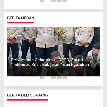
BERITA MEDAN
GMNI Medan Gelar Aksi di DPRD, Soroti
P
“Indonesia Krisis Kebijakan” dan Nyatakan
M
Mosi Tidak Percaya
W
as
BERITA DELI SERDANG