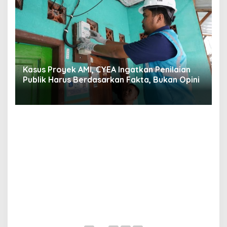
s,
Kasus Proyek AMI, CYEA Ingatkan Penilaian
C
Publik Harus Berdasarkan Fakta, Bukan Opini
Y
P
E