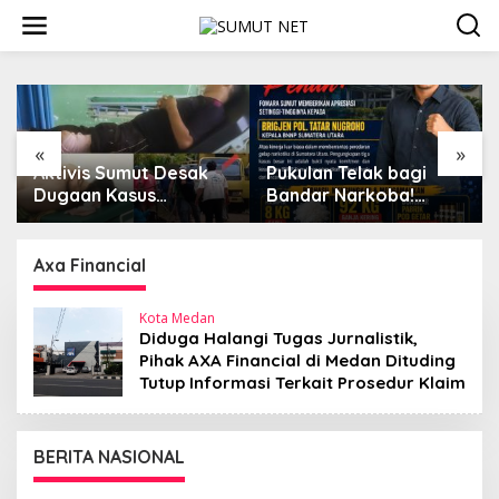
L
e
w
a
t
i
k
e
«
»
k
Aktivis Sumut Desak
Pukulan Telak bagi
o
Dugaan Kasus
Bandar Narkoba!
n
Kekerasan di Dusun
FOMARA Sumut Puji
t
Balakka, Desa Gunung
Kinerja Kepala BNNP
e
Malintang Diusut
Sumut Bongkar Sabu,
Axa Financial
n
Tuntas
Ganja, hingga Pabrik
Pod Getar
Kota Medan
Diduga Halangi Tugas Jurnalistik,
Pihak AXA Financial di Medan Dituding
Tutup Informasi Terkait Prosedur Klaim
BERITA NASIONAL