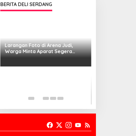
BERITA DELI SERDANG
Larangan Foto di Arena Judi,
Warga Minta Aparat Segera
Bongkar Praktik Ilegal
Dugaan Gudang So
RD, Aparat Dide
Penyelidikan