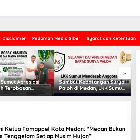
Disclaimer
Pedoman Media Siber
Syarat dan Ketentuan
»
 Sumut Apresiasi
Sambut Kedatangan Surya
P
h Terobosan
Paloh di Medan, LKK Sumut
D
ur Bobby Nasution
Sampaikan Aspirasi dan
O
Kasus Proyek AMI, CYEA Ingatkan
 Nias dan Sipiongot
Desak Evaluasi Anggota
S
Penilaian Publik Harus
DPRD Sumut Berinisial
S
Berdasarkan Fakta, Bukan Opini
“SSM”
m
mi Ketua Fomappel Kota Medan: “Medan Bukan
s Tenggelam Setiap Musim Hujan”