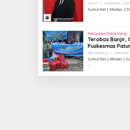
Sumut
|
Desember 2, 202
Sumut Net | Medan, 2 
Kabupaten Deliserdang
Terobos Banjir,
Puskesmas Pat
Deli Serdang
|
Desember 
Sumut Net | Medan | Si