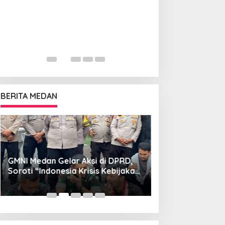
BERITA MEDAN
GMNI Medan Gelar Aksi di DPRD,
Pemerintah Kot
Soroti “Indonesia Krisis Kebijakan”
IPA Kota Medan S
dan Nyatakan Mosi Tidak Percaya
Kemajuan Pelajar
Dianggap Serius