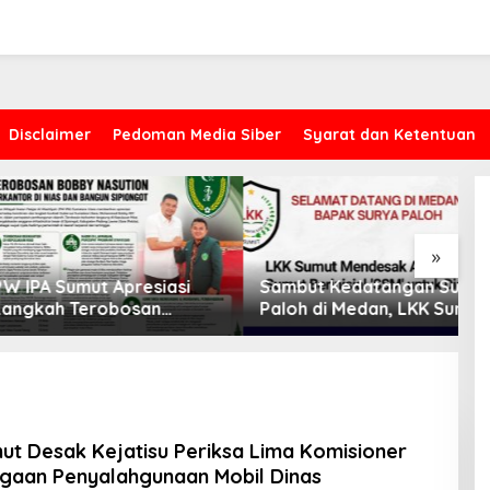
Disclaimer
Pedoman Media Siber
Syarat dan Ketentuan
»
 Sumut Apresiasi
Sambut Kedatangan Surya
P
h Terobosan
Paloh di Medan, LKK Sumut
D
ur Bobby Nasution
Sampaikan Aspirasi dan
O
Kasus Proyek AMI, CYEA Ingatkan
 Nias dan Sipiongot
Desak Evaluasi Anggota
S
Penilaian Publik Harus
DPRD Sumut Berinisial
S
Berdasarkan Fakta, Bukan Opini
“SSM”
m
ut Desak Kejatisu Periksa Lima Komisioner
gaan Penyalahgunaan Mobil Dinas