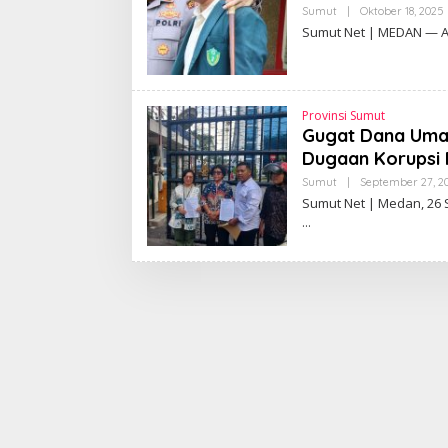
Sumut
|
Oktober 18, 2025
L
Sumut Net | MEDAN — Ak
T
Provinsi Sumut
I
Gugat Dana Umat
Dugaan Korupsi
Sumut
|
September 27, 2
Sumut Net | Medan, 26 