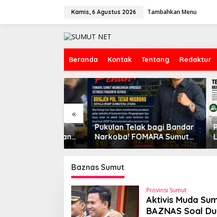
L
Tambahkan Menu
e
Kamis, 6 Agustus 2026
w
a
t
i
k
Beranda
Kontak
Tentang
Redaktur
e
k
o
n
t
e
«
n
ut Desak
Pukulan Telak bagi Bandar
PW IPA
us Kekerasan
Narkoba! FOMARA Sumut
Langka
lakka, Desa
Puji Kinerja Kepala BNNP
Gubern
ntang Diusut
Sumut Bongkar Sabu,
Bangun
Ganja, hingga Pabrik Pod
Baznas Sumut
Getar
Provinsi Sumut
Aktivis Muda Sum
BAZNAS Soal Du