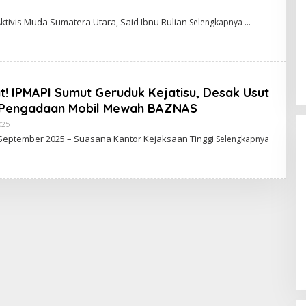
O
tivis Muda Sumatera Utara, Said Ibnu Rulian
Selengkapnya
E
H
S
E
P
! IPMAPI Sumut Geruduk Kejatisu, Desak Usut
A
N
 Pengadaan Mobil Mewah BAZNAS
025
O
L
September 2025 – Suasana Kantor Kejaksaan Tinggi
Selengkapnya
E
H
S
E
P
T
I
A
N
Mahasiswa Mendesak Kapolda
Sumut Copot Kapolres dan Kasat
Reskrim Polres Humbahas Atas
Adanya Dugaan Aliran Dana Judi
Togel