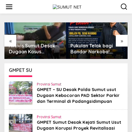
L
e
w
a
t
i
k
e
«
»
k
Pukulan Telak bagi
PW IPA Sumut
o
Bandar Narkoba!
Apresiasi Langkah
n
FOMARA Sumut Puji
Terobosan Gubernur
t
Kinerja Kepala BNNP
Bobby Nasution
e
Sumut Bongkar Sabu,
Bangun Nias dan
GMPET SU
n
Ganja, hingga Pabrik
Sipiongot
Pod Getar
Provinsi Sumut
GMPET – SU Desak Polda Sumut usut
Dugaan Kebocoran PAD Sektor Parkir
dan Terminal di Padangsidimpuan
Provinsi Sumut
GMPET Sumut Desak Kejati Sumut Usut
Dugaan Korupsi Proyek Revitalisasi