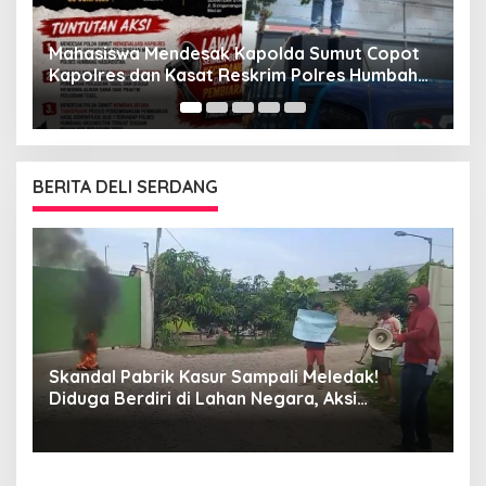
GMNI Medan Gelar Aksi di DPRD, Soroti
“Indonesia Krisis Kebijakan” dan Nyatakan
opot
Mosi Tidak Percaya
mbahas
ogel
BERITA DELI SERDANG
Larangan Foto di Arena Judi, Warga Minta
Aparat Segera Bongkar Praktik Ilegal