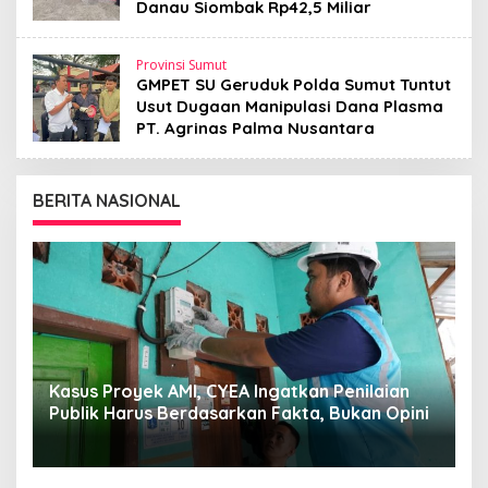
Danau Siombak Rp42,5 Miliar
Provinsi Sumut
GMPET SU Geruduk Polda Sumut Tuntut
Usut Dugaan Manipulasi Dana Plasma
PT. Agrinas Palma Nusantara
BERITA NASIONAL
CYEA: Kepemimpinan Darmawan Prasodjo dan
ini
Yusuf Didi Setiarto Menjadi Momentum
Penguatan Transformasi PLN dan Agenda
Energi Nasional