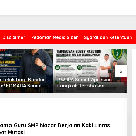
Disclaimer
Pedoman Media Siber
Syarat dan Ketentuan
»
 Sumut Apresiasi
Sambut Kedatangan Surya
P
ah Terobosan
Paloh di Medan, LKK Sumut
D
nur Bobby Nasution
Sampaikan Aspirasi dan
O
Kasus Proyek AMI, CYEA Ingatk
 Nias dan Sipiongot
Desak Evaluasi Anggota
S
Penilaian Publik Harus
DPRD Sumut Berinisial
S
Berdasarkan Fakta, Bukan Opi
“SSM”
m
anto Guru SMP Nazar Berjalan Kaki Lintas
pat Mutasi