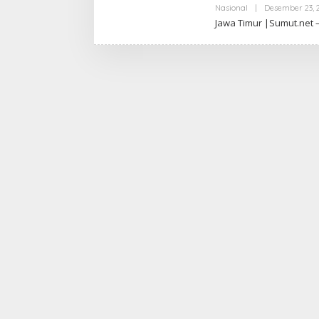
Nasional
|
Desember 23, 
Jawa Timur |Sumut.net – 