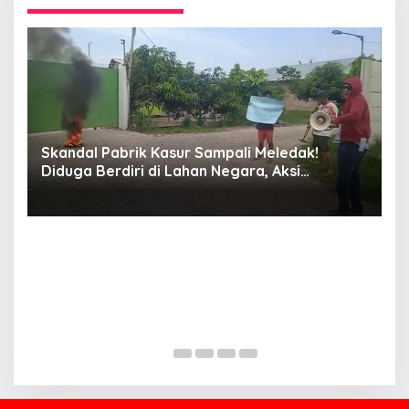
Skandal Pabrik Kasur Sampali Meledak!
L
Diduga Berdiri di Lahan Negara, Aksi
A
Mahasiswa Mengguncang, Bupati Deli
Serdang Didesak Bertindak Tegas!