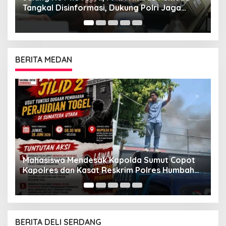
Tangkal Disinformasi, Dukung Polri Jaga
Bangsa dan Negara
BERITA MEDAN
G
“
Mahasiswa Mendesak Kapolda Sumut Copot
M
Kapolres dan Kasat Reskrim Polres Humbahas
Atas Adanya Dugaan Aliran Dana Judi Togel
BERITA DELI SERDANG