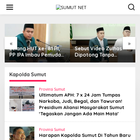
L
e
w
a
t
i
k
e
«
»
k
Jelang HUT ke- 81 RI,
Sebut Video Zulhas
o
PP IPA Imbau Pemuda
Dipotong Tanpa
n
Tangkal Disinformasi,
Konteks, Ketum PP IPA
t
Dukung Polri Jaga
Kecam Upaya
e
Bangsa dan Negara
Disinformasi Publik
Kapolda Sumut
n
Provinsi Sumut
Ultimatum APH: 7 x 24 Jam Tumpas
Narkoba, Judi, Begal, dan Tawuran!
Presidium Aliansi Masyarakat Sumut
‘Tegaskan Jangan Ada Main Mata’
Provinsi Sumut
Harapan Kapolda Sumut Di Tahun Baru