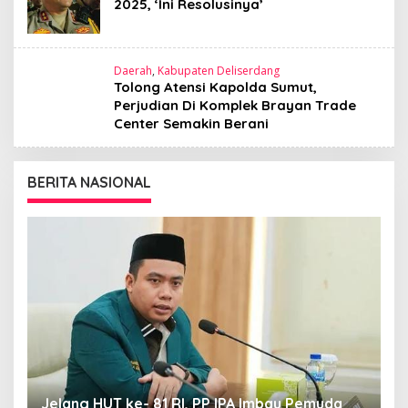
2025, ‘Ini Resolusinya’
Daerah
,
Kabupaten Deliserdang
Tolong Atensi Kapolda Sumut,
Perjudian Di Komplek Brayan Trade
Center Semakin Berani
BERITA NASIONAL
S
K
P
Jelang HUT ke- 81 RI, PP IPA Imbau Pemuda