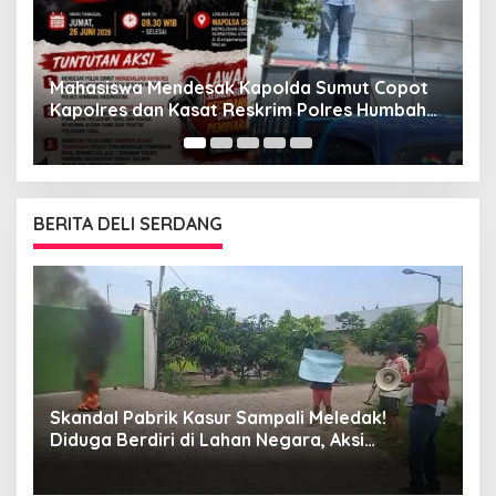
G
“
Mahasiswa Mendesak Kapolda Sumut Copot
M
Kapolres dan Kasat Reskrim Polres Humbahas
Atas Adanya Dugaan Aliran Dana Judi Togel
BERITA DELI SERDANG
Skandal Pabrik Kasur Sampali Meledak!
L
Diduga Berdiri di Lahan Negara, Aksi
A
Mahasiswa Mengguncang, Bupati Deli
Serdang Didesak Bertindak Tegas!