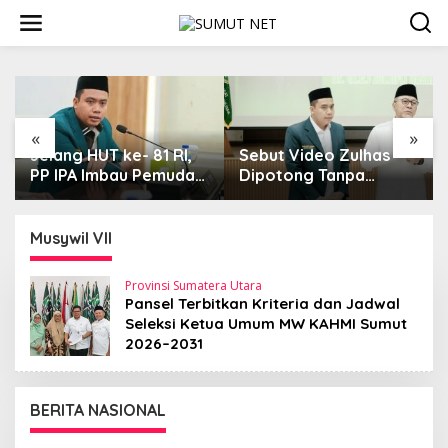
L
e
w
a
t
i
k
e
«
»
k
ke- 81 RI,
Sebut Video Zulhas
Aktivis Sumut 
o
au Pemuda
Dipotong Tanpa
Dugaan Kasus
n
informasi,
Konteks, Ketum PP IPA
Kekerasan di D
t
ri Jaga
Kecam Upaya
Balakka, Desa
e
n Negara
Disinformasi Publik
Malintang Dius
Musywil VII
n
Tuntas
Provinsi Sumatera Utara
Pansel Terbitkan Kriteria dan Jadwal
Seleksi Ketua Umum MW KAHMI Sumut
2026–2031
BERITA NASIONAL