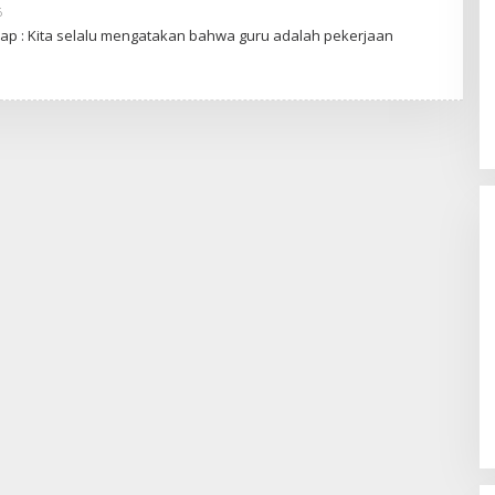
6
O
L
hap : Kita selalu mengatakan bahwa guru adalah pekerjaan
E
H
S
E
P
T
I
A
N