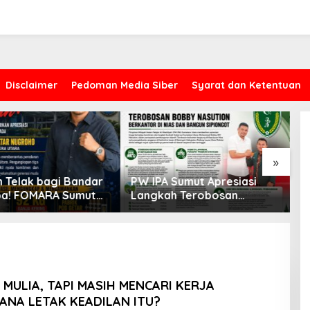
Disclaimer
Pedoman Media Siber
Syarat dan Ketentuan
»
A Sumut Apresiasi
Sambut Kedatangan Surya
kah Terobosan
Paloh di Medan, LKK Sumut
nur Bobby Nasution
Sampaikan Aspirasi dan
n Nias dan Sipiongot
Desak Evaluasi Anggota
DPRD Sumut Berinisial
“SSM”
MULIA, TAPI MASIH MENCARI KERJA
ANA LETAK KEADILAN ITU?