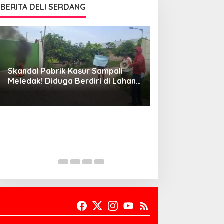
BERITA DELI SERDANG
Skandal Pabrik Kasur Sampali
Larangan Foto di
Meledak! Diduga Berdiri di Lahan
Warga Minta Ap
Negara, Aksi Mahasiswa
Bongkar Praktik 
Mengguncang, Bupati Deli
Serdang Didesak Bertindak Tegas!