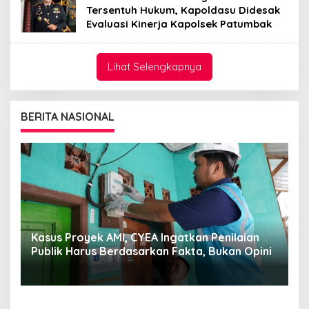
Tersentuh Hukum, Kapoldasu Didesak
Evaluasi Kinerja Kapolsek Patumbak
Lihat Selengkapnya
BERITA NASIONAL
CYEA: Kepemimpinan Darmawan Prasodjo dan
S
i
Yusuf Didi Setiarto Menjadi Momentum
B
Penguatan Transformasi PLN dan Agenda
G
Energi Nasional