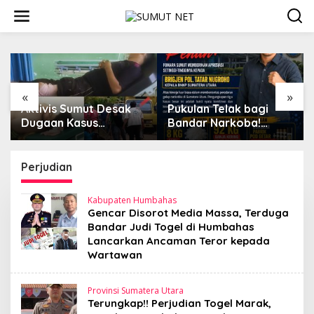
L
e
w
a
t
i
k
e
«
»
k
Pukulan Telak bagi
PW IPA Sumut
o
Bandar Narkoba!
Apresiasi Langkah
n
FOMARA Sumut Puji
Terobosan Gubernur
t
Kinerja Kepala BNNP
Bobby Nasution
e
Sumut Bongkar Sabu,
Bangun Nias dan
Perjudian
n
Ganja, hingga Pabrik
Sipiongot
Pod Getar
Kabupaten Humbahas
Gencar Disorot Media Massa, Terduga
Bandar Judi Togel di Humbahas
Lancarkan Ancaman Teror kepada
Wartawan
Provinsi Sumatera Utara
Terungkap!! Perjudian Togel Marak,