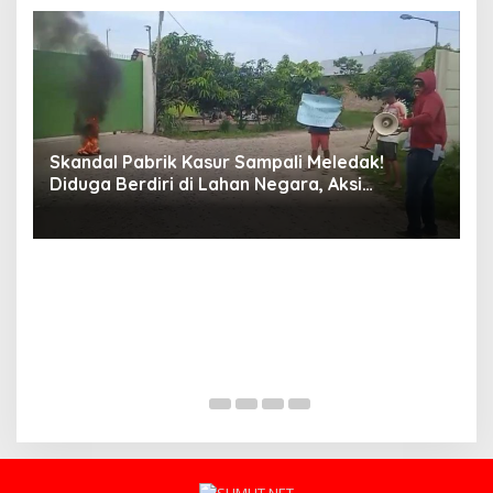
Skandal Pabrik Kasur Sampali Meledak!
L
Diduga Berdiri di Lahan Negara, Aksi
A
Mahasiswa Mengguncang, Bupati Deli
Serdang Didesak Bertindak Tegas!