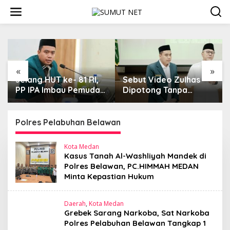
L
e
w
a
t
i
k
e
«
»
k
Jelang HUT ke- 81 RI,
Sebut Video Zulhas
Ak
o
PP IPA Imbau Pemuda
Dipotong Tanpa
Du
n
Tangkal Disinformasi,
Konteks, Ketum PP IPA
Ke
t
Dukung Polri Jaga
Kecam Upaya
Ba
e
Bangsa dan Negara
Disinformasi Publik
Ma
Polres Pelabuhan Belawan
n
Tu
Kota Medan
Kasus Tanah Al-Washliyah Mandek di
Polres Belawan, PC.HIMMAH MEDAN
Minta Kepastian Hukum
Daerah
,
Kota Medan
Grebek Sarang Narkoba, Sat Narkoba
Polres Pelabuhan Belawan Tangkap 1