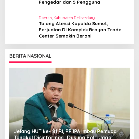
Pengedar dan 5 Pengguna
Daerah
,
Kabupaten Deliserdang
Tolong Atensi Kapolda Sumut,
Perjudian Di Komplek Brayan Trade
Center Semakin Berani
BERITA NASIONAL
S
K
P
Jelang HUT ke- 81 RI, PP IPA Imbau Pemuda
Tangkal Disinformasi, Dukung Polri Jaga