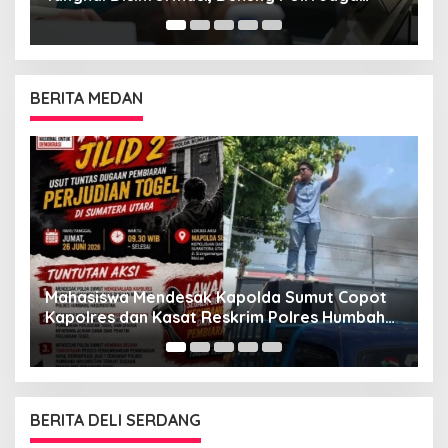
Bangsa dan Negara
BERITA MEDAN
G
“
Mahasiswa Mendesak Kapolda Sumut Copot
M
Kapolres dan Kasat Reskrim Polres Humbahas
Atas Adanya Dugaan Aliran Dana Judi Togel
BERITA DELI SERDANG