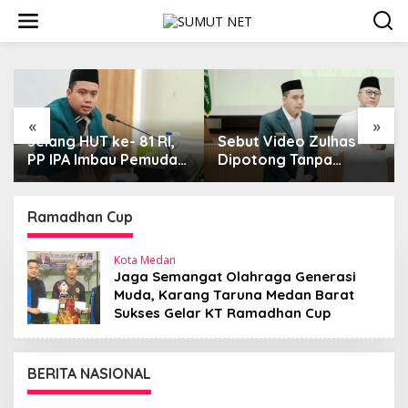
L
e
w
a
t
i
k
e
«
»
k
Jelang HUT ke- 81 RI,
Sebut Video Zulhas
o
PP IPA Imbau Pemuda
Dipotong Tanpa
n
Tangkal Disinformasi,
Konteks, Ketum PP IPA
t
Dukung Polri Jaga
Kecam Upaya
e
Bangsa dan Negara
Disinformasi Publik
Ramadhan Cup
n
Kota Medan
Jaga Semangat Olahraga Generasi
Muda, Karang Taruna Medan Barat
Sukses Gelar KT Ramadhan Cup
BERITA NASIONAL