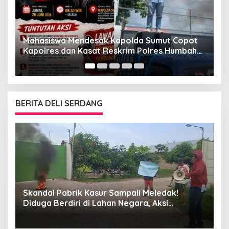
G
“
Mahasiswa Mendesak Kapolda Sumut Copot
M
Kapolres dan Kasat Reskrim Polres Humbahas
Atas Adanya Dugaan Aliran Dana Judi Togel
BERITA DELI SERDANG
Skandal Pabrik Kasur Sampali Meledak!
L
Diduga Berdiri di Lahan Negara, Aksi
A
Mahasiswa Mengguncang, Bupati Deli
Serdang Didesak Bertindak Tegas!