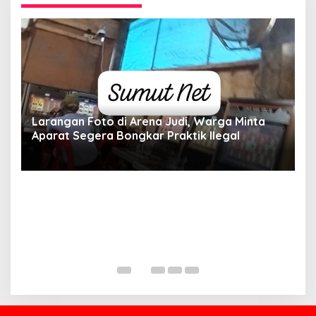
Larangan Foto di Arena Judi, Warga Minta
Aparat Segera Bongkar Praktik Ilegal
D
D