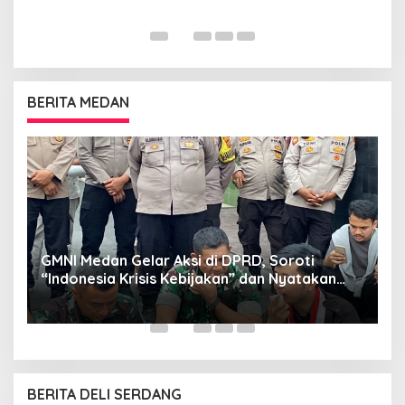
BERITA MEDAN
GMNI Medan Gelar Aksi di DPRD, Soroti
P
“Indonesia Krisis Kebijakan” dan Nyatakan
M
Mosi Tidak Percaya
W
as
BERITA DELI SERDANG