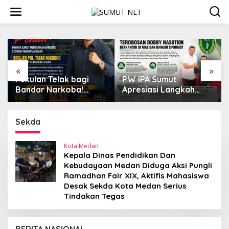
L
e
w
a
t
i
k
e
«
»
k
Pukulan Telak bagi
PW IPA Sumut
o
Bandar Narkoba!
Apresiasi Langkah
n
FOMARA Sumut Puji
Terobosan Gubernur
t
Kinerja Kepala BNNP
Bobby Nasution
e
Sumut Bongkar Sabu,
Bangun Nias dan
Sekda
n
Ganja, hingga Pabrik
Sipiongot
Pod Getar
Kota Medan
Kepala Dinas Pendidikan Dan
Kebudayaan Medan Diduga Aksi Pungli
Ramadhan Fair XIX, Aktifis Mahasiswa
Desak Sekda Kota Medan Serius
Tindakan Tegas