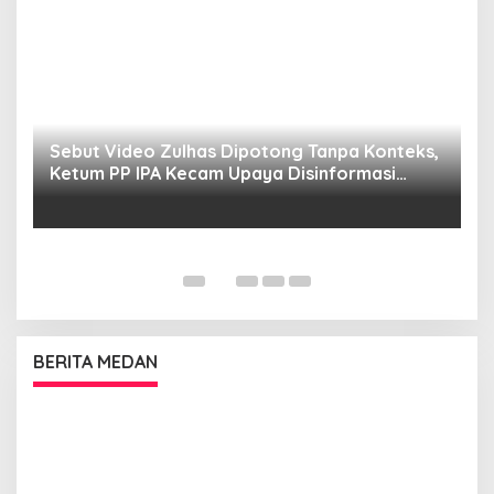
Sebut Video Zulhas Dipotong Tanpa Konteks,
K
Ketum PP IPA Kecam Upaya Disinformasi
P
Publik
BERITA MEDAN