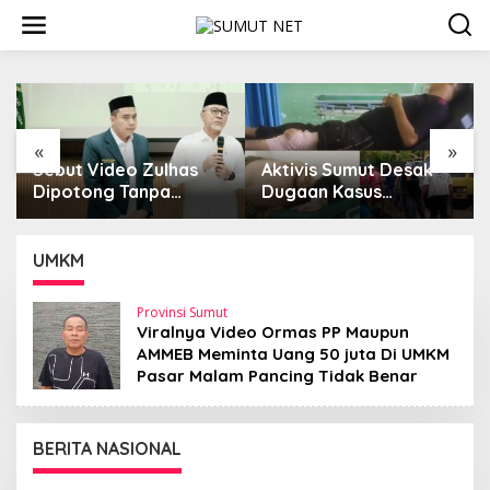
L
e
w
a
t
i
k
e
«
»
k
Sebut Video Zulhas
Aktivis Sumut Desak
o
Dipotong Tanpa
Dugaan Kasus
n
Konteks, Ketum PP IPA
Kekerasan di Dusun
t
Kecam Upaya
Balakka, Desa Gunung
e
Disinformasi Publik
Malintang Diusut
UMKM
n
Tuntas
Provinsi Sumut
Viralnya Video Ormas PP Maupun
AMMEB Meminta Uang 50 juta Di UMKM
Pasar Malam Pancing Tidak Benar
BERITA NASIONAL