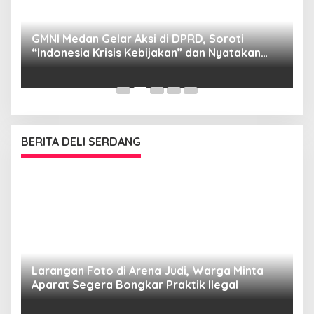
GMNI Medan Gelar Aksi di DPRD, Soroti
P
“Indonesia Krisis Kebijakan” dan Nyatakan
M
Mosi Tidak Percaya
W
as
BERITA DELI SERDANG
Larangan Foto di Arena Judi, Warga Minta
Aparat Segera Bongkar Praktik Ilegal