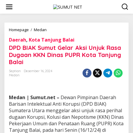
L
e
w
a
t
i
Homepage
/
Medan
D
k
P
Daerah
,
Kota Tanjung Balai
e
D
k
B
DPD BIAK Sumut Gelar Aksi Unjuk Rasa
o
I
Dugaan KKN Dinas PUPR Kota Tanjung
n
A
Balai
t
K
e
S
Septian
Desember 16, 2024
n
u
Medan
m
u
t
G
Medan | Sumut.net –
Dewan Pimpinan Daerah
e
Barisan Intelektual Anti Korupsi (DPD BIAK)
l
Sumatera Utara menggelar aksi unjuk rasa perihal
a
r
dugaan Korupsi, Kolusi dan Nepotisme (KKN) Dinas
A
Pekerjaan Umum dan Penataan Ruang (PUPR) Kota
k
Tanjung Balai, pada hari Senin (16/12/24) di
s