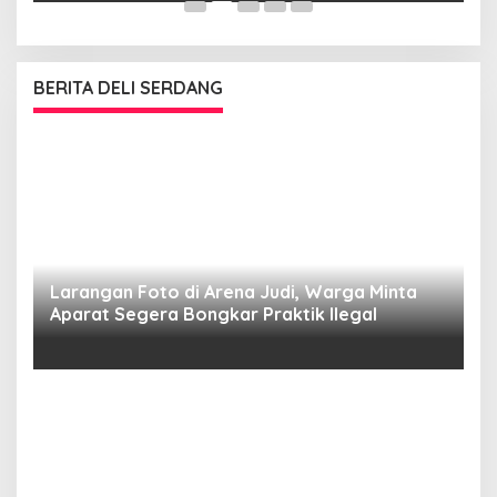
BERITA DELI SERDANG
Larangan Foto di Arena Judi, Warga Minta
Aparat Segera Bongkar Praktik Ilegal
D
D