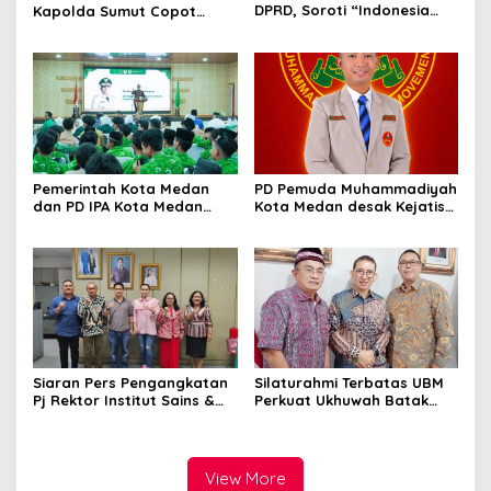
DPRD, Soroti “Indonesia
Kapolda Sumut Copot
Krisis Kebijakan” dan
Kapolres dan Kasat
Nyatakan Mosi Tidak
Reskrim Polres Humbahas
Percaya
Atas Adanya Dugaan Aliran
Dana Judi Togel
Pemerintah Kota Medan
PD Pemuda Muhammadiyah
dan PD IPA Kota Medan
Kota Medan desak Kejatisu
Siap Bersinergi! Kemajuan
usut dugaan kebocoran
Pelajar Al Washliyah
PAD di PUD Pasar
Dianggap Serius
Siaran Pers Pengangkatan
Silaturahmi Terbatas UBM
Pj Rektor Institut Sains &
Perkuat Ukhuwah Batak
Teknologi TD Pardede
Muslim di Medan
View More