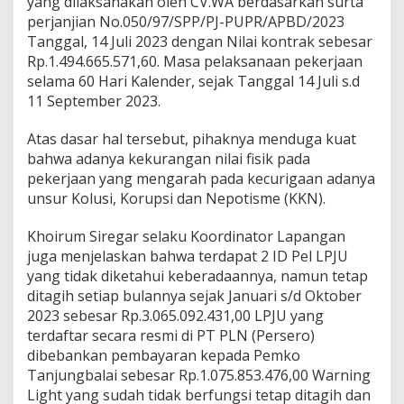
yang dilaksanakan oleh CV.WA berdasarkan surta
perjanjian No.050/97/SPP/PJ-PUPR/APBD/2023
Tanggal, 14 Juli 2023 dengan Nilai kontrak sebesar
Rp.1.494.665.571,60. Masa pelaksanaan pekerjaan
selama 60 Hari Kalender, sejak Tanggal 14 Juli s.d
11 September 2023.
Atas dasar hal tersebut, pihaknya menduga kuat
bahwa adanya kekurangan nilai fisik pada
pekerjaan yang mengarah pada kecurigaan adanya
unsur Kolusi, Korupsi dan Nepotisme (KKN).
Khoirum Siregar selaku Koordinator Lapangan
juga menjelaskan bahwa terdapat 2 ID Pel LPJU
yang tidak diketahui keberadaannya, namun tetap
ditagih setiap bulannya sejak Januari s/d Oktober
2023 sebesar Rp.3.065.092.431,00 LPJU yang
terdaftar secara resmi di PT PLN (Persero)
dibebankan pembayaran kepada Pemko
Tanjungbalai sebesar Rp.1.075.853.476,00 Warning
Light yang sudah tidak berfungsi tetap ditagih dan