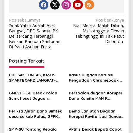
N
Pos sebelumnya
Pos berikutnya
‘Anak Yatim Adalah Aset
Niat Melerai Malah Dihina,
a
Bangsa’, DPD Sapma IPK
Miris Anggota Dewan
v
Deliserdang Terpanggil
Tebingtinggi Ini Tak Patut
Berikan Bantuan Santunan
Dicontoh
i
Di Panti Asuhan Ervita
g
Posting Terkait
a
s
DIDESAK TUNTAS, KASUS
Kasus Dugaan Korupsi
i
SMARTBOARD LANGKAT–
Pengadaan Chromebook di
p
TEBING TINGGI TERUS
Pakpak Bharat, Polda
BERGULIR
Sumut Akui Masih Tahap
GMPET – SU Desak Polda
Persoalan dugaan Korupsi
o
Penyelidikan
Sumut usut Dugaan
Dana Komite MAN P.
s
Kebocoran PAD Sektor
Siantar, PD IPA P. Siantar
Parkir dan Terminal di
minta APH Usut Tuntas!!
Periksa Aliran Dana Bimtek
Demo Lanjutan Dugaan
Padangsidimpuan
desa se kab Palas, GPPK
Korupsi Revitalisasi Danau
Gelar demo di kejatisu
Siombak, KAMMI Medan
Lepas Tikus di Kantor BBWS
SMP-SU Tantang Kepala
Aktifis Desak Bupati Copot
Sumatera II