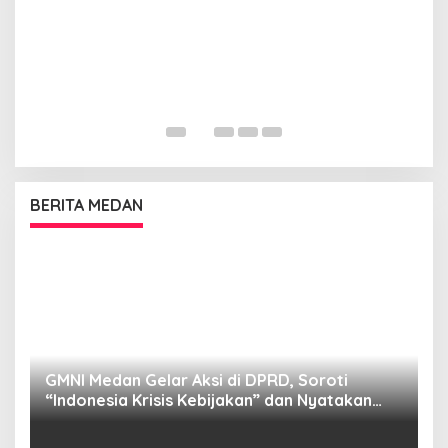
BERITA MEDAN
GMNI Medan Gelar Aksi di DPRD, Soroti
P
“Indonesia Krisis Kebijakan” dan Nyatakan
M
Mosi Tidak Percaya
W
as