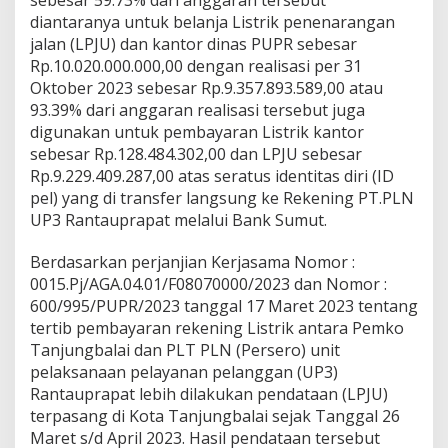
sebesar 59.73% dari anggaran tersebut
U
diantaranya untuk belanja Listrik penenarangan
P
jalan (LPJU) dan kantor dinas PUPR sebesar
R
Rp.10.020.000.000,00 dengan realisasi per 31
K
Oktober 2023 sebesar Rp.9.357.893.589,00 atau
o
t
93.39% dari anggaran realisasi tersebut juga
a
digunakan untuk pembayaran Listrik kantor
T
sebesar Rp.128.484.302,00 dan LPJU sebesar
a
Rp.9.229.409.287,00 atas seratus identitas diri (ID
n
j
pel) yang di transfer langsung ke Rekening PT.PLN
u
UP3 Rantauprapat melalui Bank Sumut.
n
g
Berdasarkan perjanjian Kerjasama Nomor :
B
0015.Pj/AGA.04.01/F08070000/2023 dan Nomor :
a
l
600/995/PUPR/2023 tanggal 17 Maret 2023 tentang
a
tertib pembayaran rekening Listrik antara Pemko
i
Tanjungbalai dan PLT PLN (Persero) unit
pelaksanaan pelayanan pelanggan (UP3)
Rantauprapat lebih dilakukan pendataan (LPJU)
terpasang di Kota Tanjungbalai sejak Tanggal 26
Maret s/d April 2023. Hasil pendataan tersebut