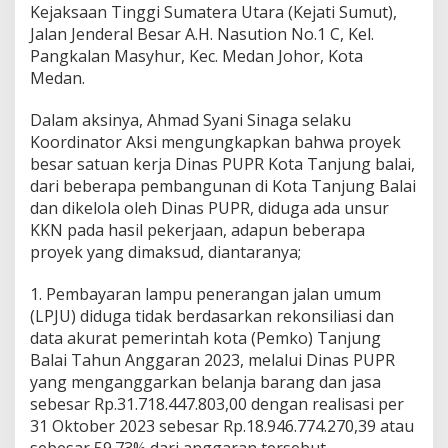
Kejaksaan Tinggi Sumatera Utara (Kejati Sumut),
i
U
Jalan Jenderal Besar A.H. Nasution No.1 C, Kel.
n
Pangkalan Masyhur, Kec. Medan Johor, Kota
j
Medan.
u
k
Dalam aksinya, Ahmad Syani Sinaga selaku
R
a
Koordinator Aksi mengungkapkan bahwa proyek
s
besar satuan kerja Dinas PUPR Kota Tanjung balai,
a
dari beberapa pembangunan di Kota Tanjung Balai
D
dan dikelola oleh Dinas PUPR, diduga ada unsur
u
KKN pada hasil pekerjaan, adapun beberapa
g
a
proyek yang dimaksud, diantaranya;
a
n
1. Pembayaran lampu penerangan jalan umum
K
(LPJU) diduga tidak berdasarkan rekonsiliasi dan
K
data akurat pemerintah kota (Pemko) Tanjung
N
D
Balai Tahun Anggaran 2023, melalui Dinas PUPR
i
yang menganggarkan belanja barang dan jasa
n
sebesar Rp.31.718.447.803,00 dengan realisasi per
a
31 Oktober 2023 sebesar Rp.18.946.774.270,39 atau
s
P