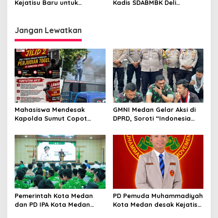
Kejatisu Baru untuk
Kadis SDABMBK Deli
menunjukkan Komitmennya
Serdang Dugaan Kejahatan
dalam Pemberantasan
Terorganisir Korupsi
Korupsi
Pengerjaan Ruas Jalan
Jangan Lewatkan
GMNI Medan Gelar Aksi di
Mahasiswa Mendesak
DPRD, Soroti “Indonesia
Kapolda Sumut Copot
Krisis Kebijakan” dan
Kapolres dan Kasat
Nyatakan Mosi Tidak
Reskrim Polres Humbahas
Percaya
Atas Adanya Dugaan Aliran
Dana Judi Togel
Pemerintah Kota Medan
PD Pemuda Muhammadiyah
dan PD IPA Kota Medan
Kota Medan desak Kejatisu
Siap Bersinergi! Kemajuan
usut dugaan kebocoran