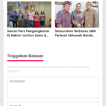
Pelajar Al Washliyah
PAD di PUD Pasar
Dianggap Serius
Siaran Pers Pengangkatan
Silaturahmi Terbatas UBM
Pj Rektor Institut Sains &
Perkuat Ukhuwah Batak
Teknologi TD Pardede
Muslim di Medan
Tinggalkan Balasan
Alamat email Anda tidak akan dipublikasikan.
Ruas yang wajib
ditandai
*