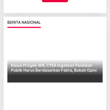
BERITA NASIONAL
s,
Kasus Proyek AMI, CYEA Ingatkan Penilaian
C
Publik Harus Berdasarkan Fakta, Bukan Opini
Y
P
E