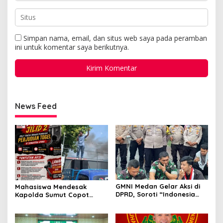
Simpan nama, email, dan situs web saya pada peramban
ini untuk komentar saya berikutnya.
News Feed
GMNI Medan Gelar Aksi di
Mahasiswa Mendesak
DPRD, Soroti “Indonesia
Kapolda Sumut Copot
Krisis Kebijakan” dan
Kapolres dan Kasat
Nyatakan Mosi Tidak
Reskrim Polres Humbahas
Percaya
Atas Adanya Dugaan Aliran