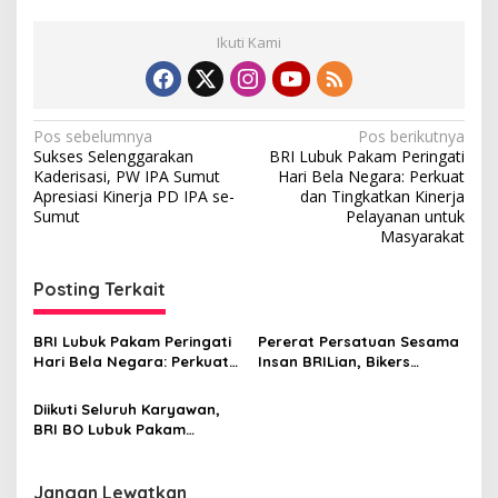
e
r
Ikuti Kami
j
a
d
e
N
Pos sebelumnya
Pos berikutnya
n
Sukses Selenggarakan
BRI Lubuk Pakam Peringati
g
a
Kaderisasi, PW IPA Sumut
Hari Bela Negara: Perkuat
a
v
Apresiasi Kinerja PD IPA se-
dan Tingkatkan Kinerja
n
Sumut
Pelayanan untuk
K
i
Masyarakat
e
g
k
o
Posting Terkait
a
m
p
s
a
BRI Lubuk Pakam Peringati
Pererat Persatuan Sesama
i
k
Hari Bela Negara: Perkuat
Insan BRILian, Bikers
a
p
dan Tingkatkan Kinerja
Community BRI Lubuk
n
Pelayanan untuk
Pakam Touring ke Pantai
Diikuti Seluruh Karyawan,
o
Masyarakat
Bali Lestari dan Aksi Peduli
BRI BO Lubuk Pakam
Lingkungan
s
Peringati HUT Ke 129 Tahun
Jangan Lewatkan