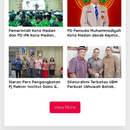
Dana Judi Togel
Pemerintah Kota Medan
PD Pemuda Muhammadiyah
dan PD IPA Kota Medan
Kota Medan desak Kejatisu
Siap Bersinergi! Kemajuan
usut dugaan kebocoran
Pelajar Al Washliyah
PAD di PUD Pasar
Dianggap Serius
Siaran Pers Pengangkatan
Silaturahmi Terbatas UBM
Pj Rektor Institut Sains &
Perkuat Ukhuwah Batak
Teknologi TD Pardede
Muslim di Medan
View More