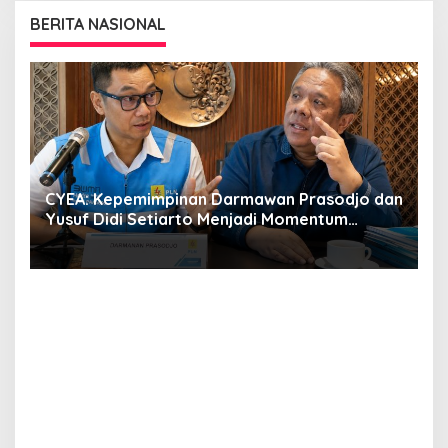
BERITA NASIONAL
CYEA: Kepemimpinan Darmawan Prasodjo dan
S
i
Yusuf Didi Setiarto Menjadi Momentum
B
Penguatan Transformasi PLN dan Agenda
G
Energi Nasional