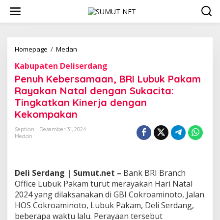
L
e
w
a
t
i
Homepage
/
Medan
P
k
e
Kabupaten Deliserdang
e
n
k
u
Penuh Kebersamaan, BRI Lubuk Pakam
o
h
Rayakan Natal dengan Sukacita:
n
K
Tingkatkan Kinerja dengan
t
e
e
b
Kekompakan
n
e
r
Septian
Desember 31, 2024
Medan
s
a
m
a
Deli Serdang | Sumut.net –
Bank BRI Branch
a
n
Office Lubuk Pakam turut merayakan Hari Natal
,
2024 yang dilaksanakan di GBI Cokroaminoto, Jalan
B
HOS Cokroaminoto, Lubuk Pakam, Deli Serdang,
R
beberapa waktu lalu. Perayaan tersebut
I