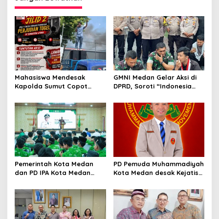
GMNI Medan Gelar Aksi di
Mahasiswa Mendesak
DPRD, Soroti “Indonesia
Kapolda Sumut Copot
Krisis Kebijakan” dan
Kapolres dan Kasat
Nyatakan Mosi Tidak
Reskrim Polres Humbahas
Percaya
Atas Adanya Dugaan Aliran
Dana Judi Togel
Pemerintah Kota Medan
PD Pemuda Muhammadiyah
dan PD IPA Kota Medan
Kota Medan desak Kejatisu
Siap Bersinergi! Kemajuan
usut dugaan kebocoran
Pelajar Al Washliyah
PAD di PUD Pasar
Dianggap Serius