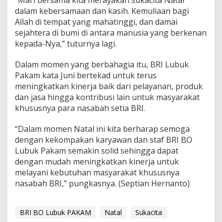
“Mari bersama kita merayakan sukacita Natal
g
dalam kebersamaan dan kasih. Kemuliaan bagi
a
Allah di tempat yang mahatinggi, dan damai
n
sejahtera di bumi di antara manusia yang berkenan
S
kepada-Nya,” tuturnya lagi.
u
k
a
Dalam momen yang berbahagia itu, BRI Lubuk
c
Pakam kata Juni bertekad untuk terus
i
meningkatkan kinerja baik dari pelayanan, produk
t
dan jasa hingga kontribusi lain untuk masyarakat
a
:
khususnya para nasabah setia BRI.
T
i
“Dalam momen Natal ini kita berharap semoga
n
dengan kekompakan karyawan dan staf BRI BO
g
Lubuk Pakam semakin solid sehingga dapat
k
a
dengan mudah meningkatkan kinerja untuk
t
melayani kebutuhan masyarakat khususnya
k
nasabah BRI,” pungkasnya. (Septian Hernanto)
a
n
K
BRI BO Lubuk PAKAM
i
Natal
Sukacita
n