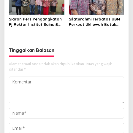
Siaran Pers Pengangkatan
Silaturahmi Terbatas UBM
Pj Rektor Institut Sains &
Perkuat Ukhuwah Batak
Teknologi TD Pardede
Muslim di Medan
Tinggalkan Balasan
Alamat email Anda tidak akan dipublikasikan.
Ruas yang wajib
ditandai
*