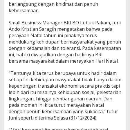
berlangsung dengan khidmat dan penuh
L
u
kebersamaan.
b
u
Small Business Manager BRI BO Lubuk Pakam, Juni
k
Ando Kristian Saragih mengatakan bahwa pada
P
perayaan Natal tahun ini pihaknya terus
a
k
mendukung kehidupan bermasyarakat yang penuh
a
dengan kedamaian dan toleransi. Pada kesempatan
m
ini, hal itu diwujudkan dengan hadirnya BRI
R
bersama masyarakat dalam merayakan Hari Natal.
a
y
a
“Tentunya kita terus berupaya untuk hadir dalam
k
setiap lini kehidupan masyarakat tidak hanya dalam
a
kepentingan transaksi ekonomi secara praktis tapi
n
lebih dari itu misalnya kehidupan sosial, pelestarian
N
a
lingkungan, hingga pembangunan daerah. Dan
t
pada momen ini kita turut merayakan Natal
a
dengan penuh kebersamaan yang sukacita,” tutur
l
Juni seperti diterima Selasa (31/12/2024).
d
e
n