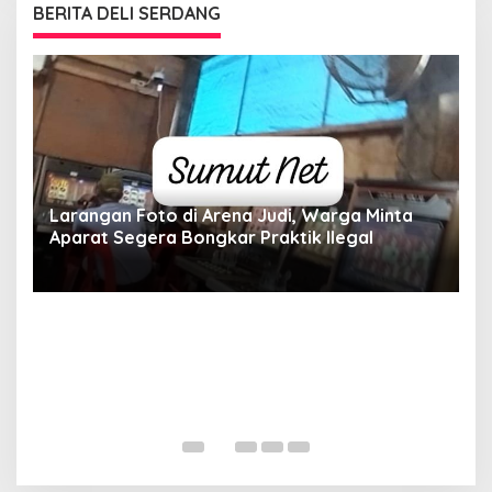
BERITA DELI SERDANG
Larangan Foto di Arena Judi, Warga Minta
Aparat Segera Bongkar Praktik Ilegal
D
D