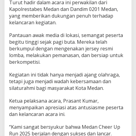
Turut hadir dalam acara ini perwakilan dari
n
Kapolrestabes Medan dan Dandim 0201 Medan,
t
u
yang memberikan dukungan penuh terhadap
s
kelancaran kegiatan.
i
a
Pantauan awak media di lokasi, semangat peserta
s
begitu tinggi sejak pagi buta. Mereka telah
M
e
berkumpul dengan mengenakan jersey resmi
r
lomba, melakukan pemanasan, dan bersiap untuk
i
berkompetisi.
a
h
Kegiatan ini tidak hanya menjadi ajang olahraga,
k
a
tetapi juga menjadi wadah kebersamaan dan
n
silaturahmi bagi masyarakat Kota Medan.
A
j
Ketua pelaksana acara, Prasant Kumar,
a
menyampaikan apresiasi atas antusiasme peserta
n
g
dan kelancaran acara ini.
L
a
“Kami sangat bersyukur bahwa Medan Cheer Up
r
Run 2025 berjalan dengan sukses dan lancar.
i