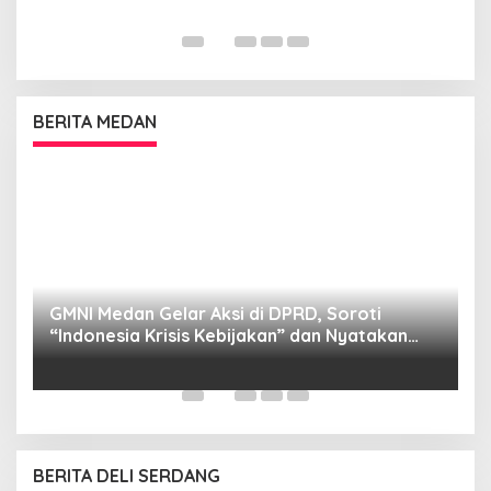
BERITA MEDAN
GMNI Medan Gelar Aksi di DPRD, Soroti
P
“Indonesia Krisis Kebijakan” dan Nyatakan
M
Mosi Tidak Percaya
W
as
BERITA DELI SERDANG