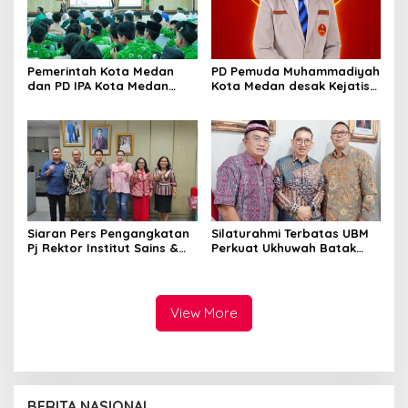
Pemerintah Kota Medan
PD Pemuda Muhammadiyah
dan PD IPA Kota Medan
Kota Medan desak Kejatisu
Siap Bersinergi! Kemajuan
usut dugaan kebocoran
Pelajar Al Washliyah
PAD di PUD Pasar
Dianggap Serius
Siaran Pers Pengangkatan
Silaturahmi Terbatas UBM
Pj Rektor Institut Sains &
Perkuat Ukhuwah Batak
Teknologi TD Pardede
Muslim di Medan
View More
BERITA NASIONAL