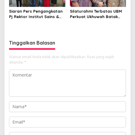
Siaran Pers Pengangkatan
Silaturahmi Terbatas UBM
Pj Rektor Institut Sains &
Perkuat Ukhuwah Batak
Teknologi TD Pardede
Muslim di Medan
Tinggalkan Balasan
Alamat email Anda tidak akan dipublikasikan.
Ruas yang wajib
ditandai
*