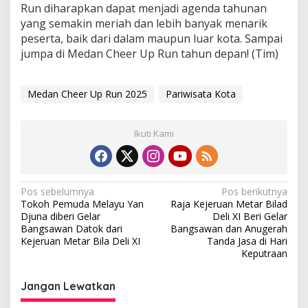
Run diharapkan dapat menjadi agenda tahunan
yang semakin meriah dan lebih banyak menarik
peserta, baik dari dalam maupun luar kota. Sampai
jumpa di Medan Cheer Up Run tahun depan! (Tim)
Medan Cheer Up Run 2025
Pariwisata Kota
Ikuti Kami
N
Pos sebelumnya
Pos berikutnya
Tokoh Pemuda Melayu Yan
Raja Kejeruan Metar Bilad
a
Djuna diberi Gelar
Deli XI Beri Gelar
v
Bangsawan Datok dari
Bangsawan dan Anugerah
Kejeruan Metar Bila Deli XI
Tanda Jasa di Hari
i
Keputraan
g
Jangan Lewatkan
a