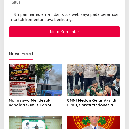
Simpan nama, email, dan situs web saya pada peramban
ini untuk komentar saya berikutnya.
News Feed
GMNI Medan Gelar Aksi di
Mahasiswa Mendesak
DPRD, Soroti “Indonesia
Kapolda Sumut Copot
Krisis Kebijakan” dan
Kapolres dan Kasat
Nyatakan Mosi Tidak
Reskrim Polres Humbahas
Percaya
Atas Adanya Dugaan Aliran
Dana Judi Togel