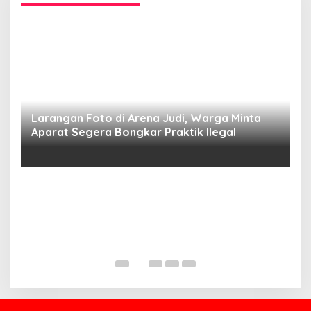
Larangan Foto di Arena Judi, Warga Minta
Aparat Segera Bongkar Praktik Ilegal
D
D