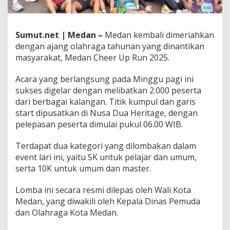
u
k
s
e
Sumut.net | Medan –
Medan kembali dimeriahkan
s
dengan ajang olahraga tahunan yang dinantikan
D
masyarakat, Medan Cheer Up Run 2025.
i
g
Acara yang berlangsung pada Minggu pagi ini
e
l
sukses digelar dengan melibatkan 2.000 peserta
a
dari berbagai kalangan. Titik kumpul dan garis
r
start dipusatkan di Nusa Dua Heritage, dengan
,
pelepasan peserta dimulai pukul 06.00 WIB.
2
0
0
Terdapat dua kategori yang dilombakan dalam
0
event lari ini, yaitu 5K untuk pelajar dan umum,
P
serta 10K untuk umum dan master.
e
s
Lomba ini secara resmi dilepas oleh Wali Kota
e
r
Medan, yang diwakili oleh Kepala Dinas Pemuda
t
dan Olahraga Kota Medan.
a
A