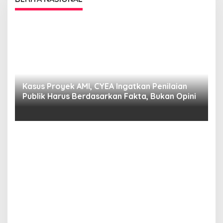
s,
Kasus Proyek AMI, CYEA Ingatkan Penilaian
C
Publik Harus Berdasarkan Fakta, Bukan Opini
Y
P
E