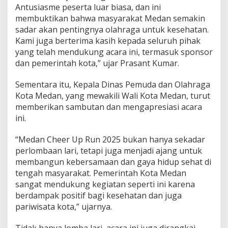
Antusiasme peserta luar biasa, dan ini
B
e
membuktikan bahwa masyarakat Medan semakin
r
sadar akan pentingnya olahraga untuk kesehatan.
g
Kami juga berterima kasih kepada seluruh pihak
e
yang telah mendukung acara ini, termasuk sponsor
n
dan pemerintah kota,” ujar Prasant Kumar.
g
s
i
Sementara itu, Kepala Dinas Pemuda dan Olahraga
Kota Medan, yang mewakili Wali Kota Medan, turut
memberikan sambutan dan mengapresiasi acara
ini.
“Medan Cheer Up Run 2025 bukan hanya sekadar
perlombaan lari, tetapi juga menjadi ajang untuk
membangun kebersamaan dan gaya hidup sehat di
tengah masyarakat. Pemerintah Kota Medan
sangat mendukung kegiatan seperti ini karena
berdampak positif bagi kesehatan dan juga
pariwisata kota,” ujarnya.