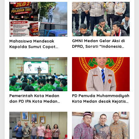
s
i
p
o
s
GMNI Medan Gelar Aksi di
Mahasiswa Mendesak
DPRD, Soroti “Indonesia
Kapolda Sumut Copot
Krisis Kebijakan” dan
Kapolres dan Kasat
Nyatakan Mosi Tidak
Reskrim Polres Humbahas
Percaya
Atas Adanya Dugaan Aliran
Dana Judi Togel
Pemerintah Kota Medan
PD Pemuda Muhammadiyah
dan PD IPA Kota Medan
Kota Medan desak Kejatisu
Siap Bersinergi! Kemajuan
usut dugaan kebocoran
Pelajar Al Washliyah
PAD di PUD Pasar
Dianggap Serius