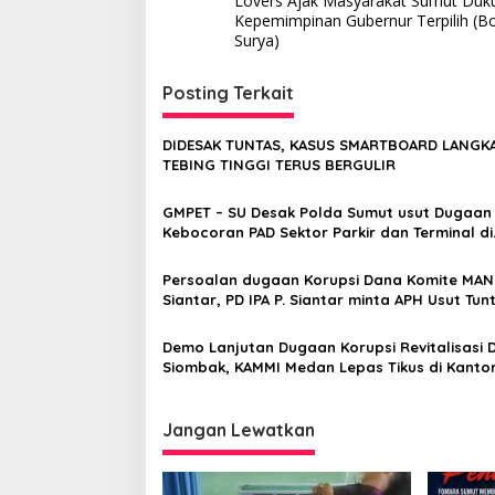
Lovers Ajak Masyarakat Sumut Duk
v
Kepemimpinan Gubernur Terpilih (B
Surya)
i
g
Posting Terkait
a
s
DIDESAK TUNTAS, KASUS SMARTBOARD LANGK
TEBING TINGGI TERUS BERGULIR
i
p
GMPET – SU Desak Polda Sumut usut Dugaan
Kebocoran PAD Sektor Parkir dan Terminal di
o
Padangsidimpuan
s
Persoalan dugaan Korupsi Dana Komite MAN 
Siantar, PD IPA P. Siantar minta APH Usut Tunt
Demo Lanjutan Dugaan Korupsi Revitalisasi
Siombak, KAMMI Medan Lepas Tikus di Kanto
BBWS Sumatera II
Jangan Lewatkan