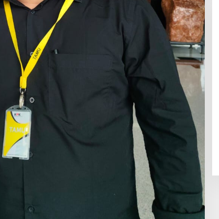
Skandal Pabrik Kasur Sampali
Meledak! Diduga Berdiri di Lahan
Negara, Aksi Mahasiswa
Mengguncang, Bupati Deli
Serdang Didesak Bertindak Tegas!