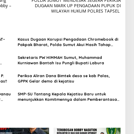
ung
POLDA SUMUT MENDESAK SEGERA PERIKSA
obby –
DUGAAN MARK UP PENGADAAN PUPUK DI
WILAYAH HUKUM POLRES TAPSEL
AT–
Kasus Dugaan Korupsi Pengadaan Chromebook di
Pakpak Bharat, Polda Sumut Akui Masih Tahap
Penyelidikan
Sekretaris PW HIMMAH Sumut, Muhammad
Kurniawan Bantah Isu Pungli Bupati Labura
P.
Periksa Aliran Dana Bimtek desa se kab Palas,
as!!
GPPK Gelar demo di kejatisu
 Danau
SMP-SU Tantang Kepala Kejatisu Baru untuk
r
menunjukkan Komitmennya dalam Pemberantasan
Korupsi