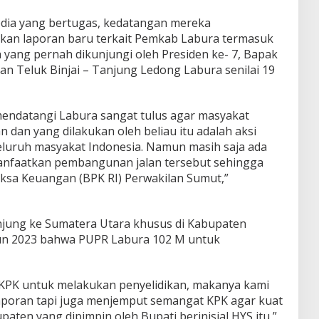
edia yang bertugas, kedatangan mereka
an laporan baru terkait Pemkab Labura termasuk
 yang pernah dikunjungi oleh Presiden ke- 7, Bapak
lan Teluk Binjai – Tanjung Ledong Labura senilai 19
 mendatangi Labura sangat tulus agar masyakat
n dan yang dilakukan oleh beliau itu adalah aksi
eluruh masyakat Indonesia. Namun masih saja ada
nfaatkan pembangunan jalan tersebut sehingga
ksa Keuangan (BPK RI) Perwakilan Sumut,”
jung ke Sumatera Utara khusus di Kabupaten
un 2023 bahwa PUPR Labura 102 M untuk
PK untuk melakukan penyelidikan, makanya kami
aporan tapi juga menjemput semangat KPK agar kuat
paten yang dipimpin oleh Bupati berinisial HYS itu,”