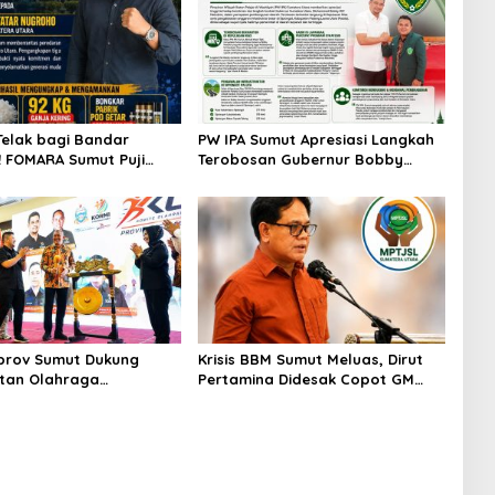
Telak bagi Bandar
PW IPA Sumut Apresiasi Langkah
 FOMARA Sumut Puji
Terobosan Gubernur Bobby
Kepala BNNP Sumut
Nasution Bangun Nias dan
Sabu, Ganja, hingga
Sipiongot
od Getar
prov Sumut Dukung
Krisis BBM Sumut Meluas, Dirut
tan Olahraga
Pertamina Didesak Copot GM
at di Sumatera Utara,
Pertamina Patra Niaga MOR 1
mut Siap sehat
Sumbagut
n masyarakat