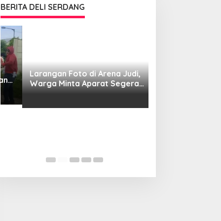
BERITA DELI SERDANG
Larangan Foto di Arena Judi,
Warga Minta Aparat Segera
Bongkar Praktik Ilegal
Dugaan Gudang So
RD, Aparat Dide
Penyelidikan