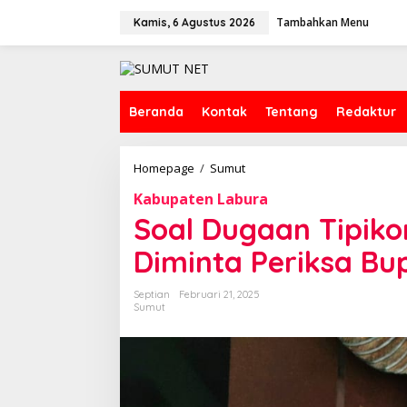
L
Tambahkan Menu
e
Kamis, 6 Agustus 2026
w
a
t
i
k
Beranda
Kontak
Tentang
Redaktur
e
k
o
Homepage
/
Sumut
S
n
o
t
Kabupaten Labura
a
e
l
Soal Dugaan Tipiko
n
D
u
Diminta Periksa Bu
g
a
Septian
Februari 21, 2025
a
Sumut
n
T
i
p
i
k