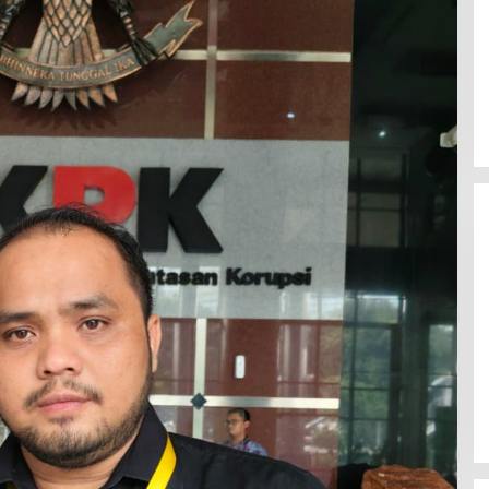
Mahasiswa Mendesak Kapolda
Sumut Copot Kapolres dan Kasat
Reskrim Polres Humbahas Atas
Adanya Dugaan Aliran Dana Judi
Togel