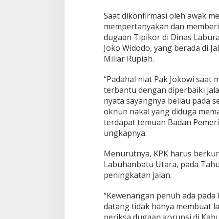
Saat dikonfirmasi oleh awak m
mempertanyakan dan memberik
dugaan Tipikor di Dinas Labura
Joko Widodo, yang berada di Ja
Miliar Rupiah.
“Padahal niat Pak Jokowi saat
terbantu dengan diperbaiki jala
nyata sayangnya beliau pada s
oknun nakal yang diduga mema
terdapat temuan Badan Pemeri
ungkapnya.
Menurutnya, KPK harus berkun
Labuhanbatu Utara, pada Tah
peningkatan jalan.
“Kewenangan penuh ada pada K
datang tidak hanya membuat l
periksa dugaan korupsi di Kabu