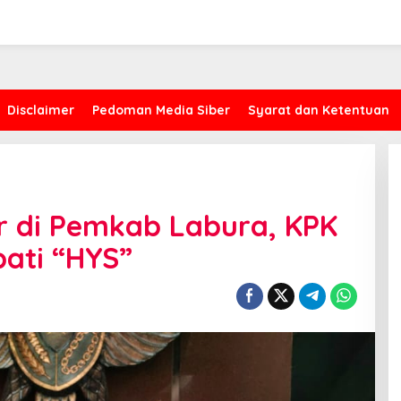
Disclaimer
Pedoman Media Siber
Syarat dan Ketentuan
r di Pemkab Labura, KPK
pati “HYS”
Kasus Proyek AMI, CYEA Ingatkan
Penilaian Publik Harus
Berdasarkan Fakta, Bukan Opini