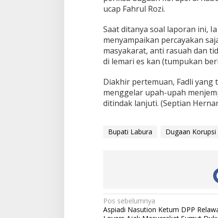
ucap Fahrul Rozi.
Saat ditanya soal laporan ini, I
menyampaikan percayakan saja
masyakarat, anti rasuah dan t
di lemari es kan (tumpukan ber
Diakhir pertemuan, Fadli yang
menggelar upah-upah menjempu
ditindak lanjuti. (Septian Herna
Bupati Labura
Dugaan Korupsi
N
Pos sebelumnya
Aspiadi Nasution Ketum DPP Relaw
a