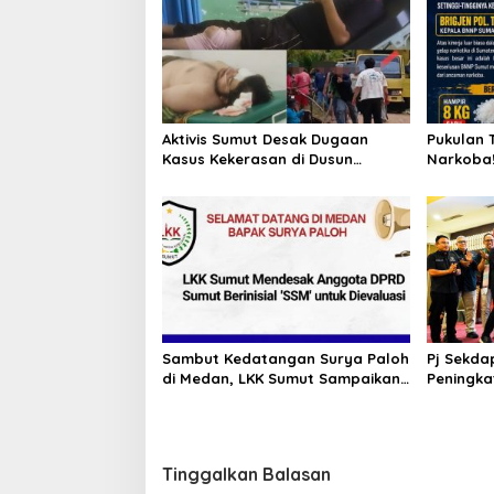
Aktivis Sumut Desak Dugaan
Pukulan 
Kasus Kekerasan di Dusun
Narkoba!
Balakka, Desa Gunung Malintang
Kinerja 
Diusut Tuntas
Bongkar 
Pabrik P
Sambut Kedatangan Surya Paloh
Pj Sekda
di Medan, LKK Sumut Sampaikan
Peningka
Aspirasi dan Desak Evaluasi
Masyarak
Anggota DPRD Sumut Berinisial
Kormi Su
“SSM”
bugarka
Tinggalkan Balasan