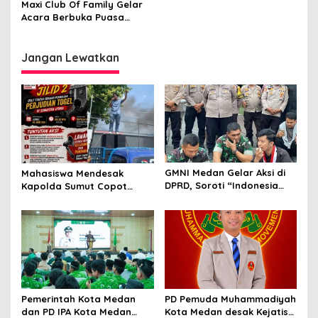
Maxi Club Of Family Gelar
Santun Dalam Berkendara
Acara Berbuka Puasa
Ramadhan 1446 H dan
Berbagi Takjil, Raih
Keberkahan Pererat
Jangan Lewatkan
Silaturahmi
GMNI Medan Gelar Aksi di
Mahasiswa Mendesak
DPRD, Soroti “Indonesia
Kapolda Sumut Copot
Krisis Kebijakan” dan
Kapolres dan Kasat
Nyatakan Mosi Tidak
Reskrim Polres Humbahas
Percaya
Atas Adanya Dugaan Aliran
Dana Judi Togel
Pemerintah Kota Medan
PD Pemuda Muhammadiyah
dan PD IPA Kota Medan
Kota Medan desak Kejatisu