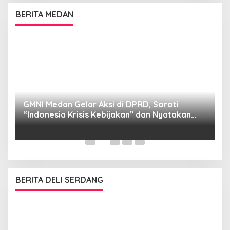
BERITA MEDAN
GMNI Medan Gelar Aksi di DPRD, Soroti
P
“Indonesia Krisis Kebijakan” dan Nyatakan
M
Mosi Tidak Percaya
W
as
BERITA DELI SERDANG