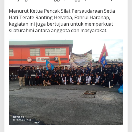
t
i
Menurut Ketua Pencak Silat Persaudaraan Setia
B
Hati Terate Ranting Helvetia, Fahrul Harahap,
e
kegiatan ini juga bertujuan untuk memperkuat
r
silaturahmi antara anggota dan masyarakat.
b
a
g
i
T
a
k
j
i
l
R
a
m
a
d
h
a
n
1
4