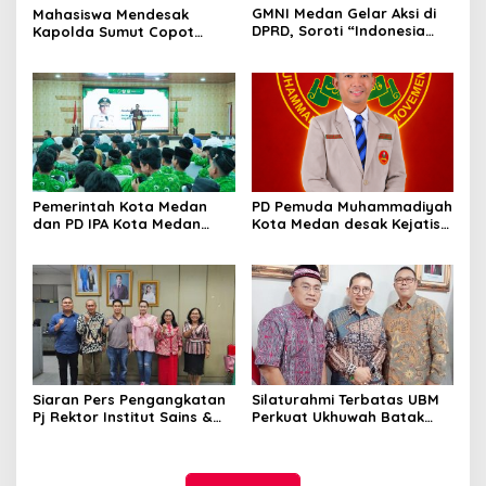
GMNI Medan Gelar Aksi di
Mahasiswa Mendesak
DPRD, Soroti “Indonesia
Kapolda Sumut Copot
Krisis Kebijakan” dan
Kapolres dan Kasat
Nyatakan Mosi Tidak
Reskrim Polres Humbahas
Percaya
Atas Adanya Dugaan Aliran
Dana Judi Togel
Pemerintah Kota Medan
PD Pemuda Muhammadiyah
dan PD IPA Kota Medan
Kota Medan desak Kejatisu
Siap Bersinergi! Kemajuan
usut dugaan kebocoran
Pelajar Al Washliyah
PAD di PUD Pasar
Dianggap Serius
Siaran Pers Pengangkatan
Silaturahmi Terbatas UBM
Pj Rektor Institut Sains &
Perkuat Ukhuwah Batak
Teknologi TD Pardede
Muslim di Medan