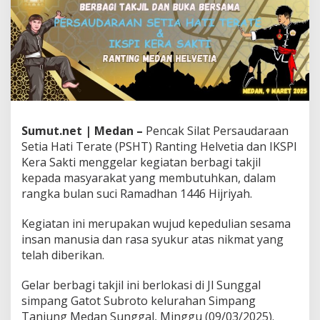
n
g
H
e
l
v
e
t
i
a
Sumut.net | Medan –
Pencak Silat Persaudaraan
D
Setia Hati Terate (PSHT) Ranting Helvetia dan IKSPI
a
Kera Sakti menggelar kegiatan berbagi takjil
n
I
kepada masyarakat yang membutuhkan, dalam
K
rangka bulan suci Ramadhan 1446 Hijriyah.
S
P
Kegiatan ini merupakan wujud kepedulian sesama
I
insan manusia dan rasa syukur atas nikmat yang
K
e
telah diberikan.
r
a
Gelar berbagi takjil ini berlokasi di Jl Sunggal
S
simpang Gatot Subroto kelurahan Simpang
a
Tanjung Medan Sunggal, Minggu (09/03/2025).
k