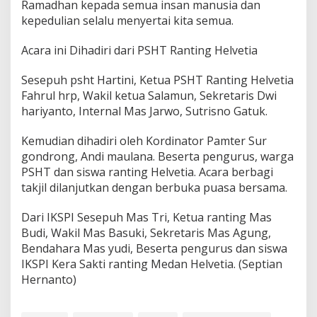
u
Ramadhan kepada semua insan manusia dan
r
kepedulian selalu menyertai kita semua.
a
h
Acara ini Dihadiri dari PSHT Ranting Helvetia
m
i
S
Sesepuh psht Hartini, Ketua PSHT Ranting Helvetia
e
Fahrul hrp, Wakil ketua Salamun, Sekretaris Dwi
s
hariyanto, Internal Mas Jarwo, Sutrisno Gatuk.
a
m
Kemudian dihadiri oleh Kordinator Pamter Sur
a
I
gondrong, Andi maulana. Beserta pengurus, warga
n
PSHT dan siswa ranting Helvetia. Acara berbagi
s
takjil dilanjutkan dengan berbuka puasa bersama.
a
n
Dari IKSPI Sesepuh Mas Tri, Ketua ranting Mas
M
a
Budi, Wakil Mas Basuki, Sekretaris Mas Agung,
n
Bendahara Mas yudi, Beserta pengurus dan siswa
u
IKSPI Kera Sakti ranting Medan Helvetia. (Septian
s
Hernanto)
i
a
'