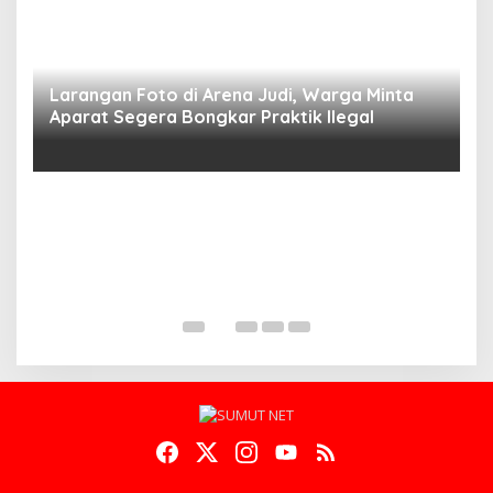
Larangan Foto di Arena Judi, Warga Minta
Aparat Segera Bongkar Praktik Ilegal
D
D