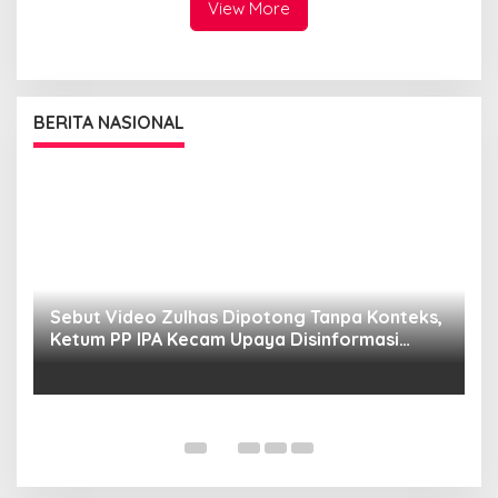
View More
BERITA NASIONAL
Sebut Video Zulhas Dipotong Tanpa Konteks,
K
Ketum PP IPA Kecam Upaya Disinformasi
P
Publik