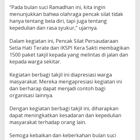
4
“Pada bulan suci Ramadhan ini, kita ingin
6
menunjukkan bahwa olahraga pencak silat tidak
H
hanya tentang bela diri, tapi juga tentang
i
kepedulian dan rasa syukur,” ujarnya.
j
r
i
Dalam kegiatan ini, Pencak Silat Persaudaraan
y
Setia Hati Terate dan IKSPI Kera Sakti membagikan
a
1500 paket takjil kepada yang melintas di jalan dan
h
kepada warga sekitar.
,
'
P
Kegiatan berbagi takjil ini diapresiasi warga
e
masyarakat. Mereka mengapresiasi kegiatan ini
r
dan berharap dapat menjadi contoh bagi
k
organisasi lainnya.
u
a
t
Dengan kegiatan berbagi takjil ini, diharapkan
S
dapat meningkatkan kesadaran dan kepedulian
i
masyarakat terhadap orang lain.
l
a
t
Semoga kebaikan dan keberkahan bulan suci