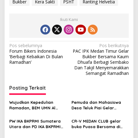
Bukber
Kera Sakti
PSHT
Ranting Helvetia
Ikuti Kami
N
Pos sebelumnya
Pos berikutnya
Forum Bikers Indonesia
PAC IPK Medan Timur Gelar
a
‘Berbagi Kebaikan Di Bulan
Bukber Bersama Kaum
v
Ramadhan’
Dhuafa Berbagi Sembako
Dan Takjil Menyemarakkan
i
Semangat Ramadhan
g
Posting Terkait
a
s
Wujudkan Kepedulian
Pemuda dan Mahasiswa
i
Ramadan, BEM UMN Al
Desa Teluk Piai Gelar
p
Washliyah Medan Berbagi
Tasyakuran dan Buka
Takjil dan Buka Puasa
Puasa Bersama, Ini Kata
PW IKA BKPRMI Sumatera
CR-V MEDAN CLUB gelar
o
Bersama
Ketum Permada
Utara dan PD IKA BKPRMI
buka Puasa Bersama di
s
Kota Medan Laksanakan
GRAND CITY HALL MEDAN,
Buka Puasa Bersama
Komitment Tertib Dan