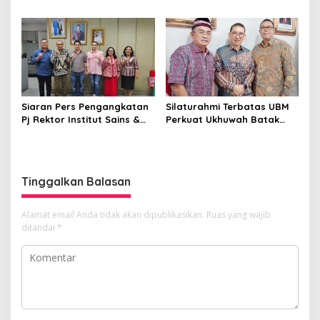
Siap Bersinergi! Kemajuan
usut dugaan kebocoran
Pelajar Al Washliyah
PAD di PUD Pasar
Dianggap Serius
Siaran Pers Pengangkatan
Silaturahmi Terbatas UBM
Pj Rektor Institut Sains &
Perkuat Ukhuwah Batak
Teknologi TD Pardede
Muslim di Medan
Tinggalkan Balasan
Alamat email Anda tidak akan dipublikasikan.
Ruas yang wajib
ditandai
*