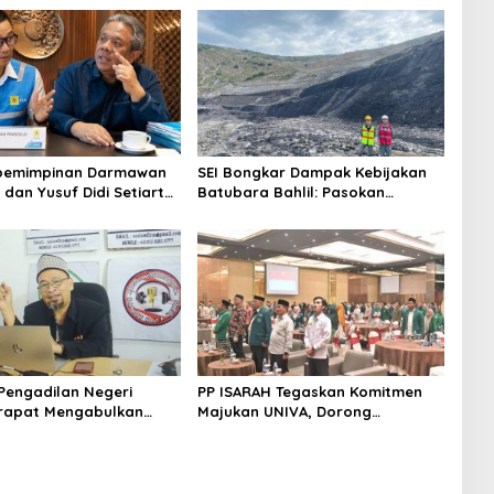
epemimpinan Darmawan
SEI Bongkar Dampak Kebijakan
 dan Yusuf Didi Setiarto
Batubara Bahlil: Pasokan
 Momentum Penguatan
Tersendat, Listrik Alami
masi PLN dan Agenda
Gangguan!
asional
Pengadilan Negeri
PP ISARAH Tegaskan Komitmen
rapat Mengabulkan
Majukan UNIVA, Dorong
Absolut PB Alwashliyah
Penambahan KIP dan Perluas
Jejaring Kementerian