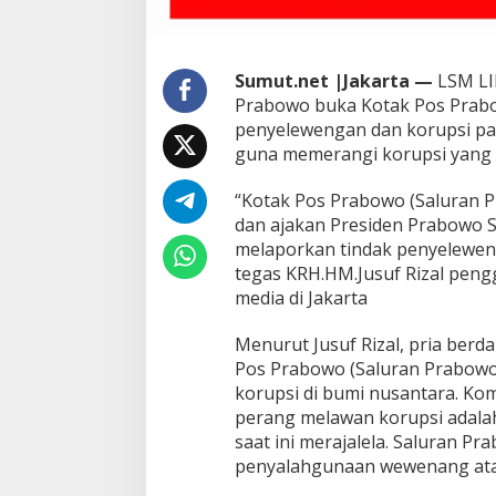
O
W
O
(
Sumut.net |Jakarta —
LSM LI
S
Prabowo buka Kotak Pos Prab
A
penyelewengan dan korupsi par
L
U
guna memerangi korupsi yang 
R
A
“Kotak Pos Prabowo (Saluran 
N
dan ajakan Presiden Prabowo S
P
melaporkan tindak penyelewen
R
A
tegas KRH.HM.Jusuf Rizal pen
B
media di Jakarta
O
W
Menurut Jusuf Rizal, pria berd
O
Pos Prabowo (Saluran Prabow
)
T
korupsi di bumi nusantara. K
A
perang melawan korupsi adala
M
saat ini merajalela. Saluran P
P
penyalahgunaan wewenang ata
U
N