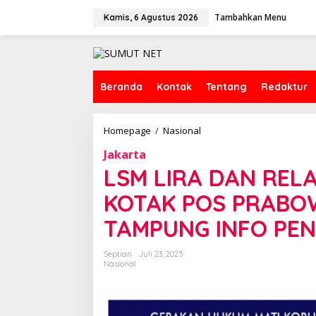
L
Tambahkan Menu
e
Kamis, 6 Agustus 2026
w
a
t
i
k
Beranda
Kontak
Tentang
Redaktur
e
k
o
Homepage
/
Nasional
L
n
S
t
Jakarta
M
e
L
LSM LIRA DAN RE
n
I
R
KOTAK POS PRABO
A
D
TAMPUNG INFO PE
A
N
Septian
Juli 23, 2025
R
Nasional
E
L
A
W