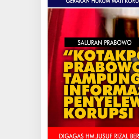
A
N
P
R
A
B
O
W
O
B
U
K
A
K
O
T
A
K
P
O
S
P
R
A
B