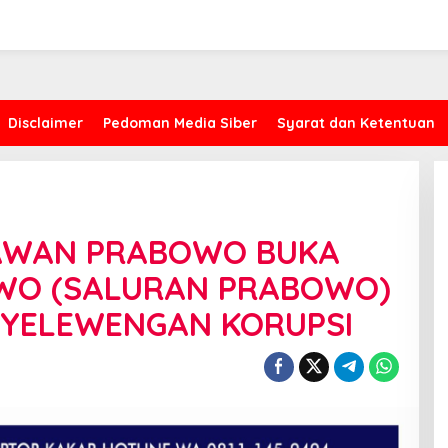
Disclaimer
Pedoman Media Siber
Syarat dan Ketentuan
LAWAN PRABOWO BUKA
WO (SALURAN PRABOWO)
Kasus Proyek AMI, CYEA Ingatkan
NYELEWENGAN KORUPSI
Penilaian Publik Harus
Berdasarkan Fakta, Bukan Opini