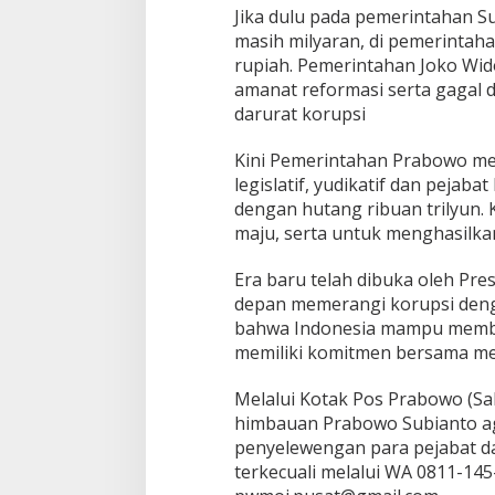
G
Jika dulu pada pemerintahan 
I
masih milyaran, di pemerintaha
N
rupiah. Pemerintahan Joko Wi
F
amanat reformasi serta gagal 
O
darurat korupsi
P
E
N
Kini Pemerintahan Prabowo mewa
Y
legislatif, yudikatif dan pejab
E
dengan hutang ribuan trilyun.
L
maju, serta untuk menghasilka
E
W
E
Era baru telah dibuka oleh Pr
N
depan memerangi korupsi denga
G
bahwa Indonesia mampu membera
A
memiliki komitmen bersama me
N
K
O
Melalui Kotak Pos Prabowo (Sa
R
himbauan Prabowo Subianto ag
U
penyelewengan para pejabat da
P
terkecuali melalui WA 0811-145
S
I