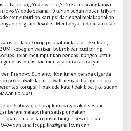
Susilo Bambang Yudhoyono (SBY) korupsi angkanya
n Joko Widodo selama 10 tahun sudah ribuan trilyun
dodo menyuburkan korupsi dan gagal melaksanakan
dengan program Revolusi Mentalnya. Indonesia telah
risi prilaku korup pejabat mulai dari eksekutif,
at BUM. Kebagian warisan bobrok dan cuci piring
 Korupsi telah melumpuhkan pondasi bangsa untuk
n generasi emas dan mensejahterakan rakyat.
esiden Prabowo Subianto. Komitmen berada digarda
n politicalwill dan goodwill menjadi harapan baru
ntas korupsi. Tidak ada kata tidak bisa, jika sudah
lawan korupsi.
luran Prabowo) diharapkan masyarakat sesuai
ar berani melaporkan setiap tindakan
n aparat mulai dari pusat hingga desa, tanpa
-9494 dan email : dpp lira@gmail.com dan