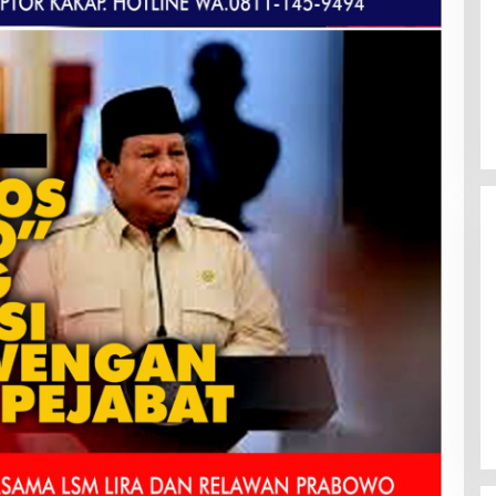
Mahasiswa Mendesak Kapolda
Sumut Copot Kapolres dan Kasat
Reskrim Polres Humbahas Atas
Adanya Dugaan Aliran Dana Judi
Togel