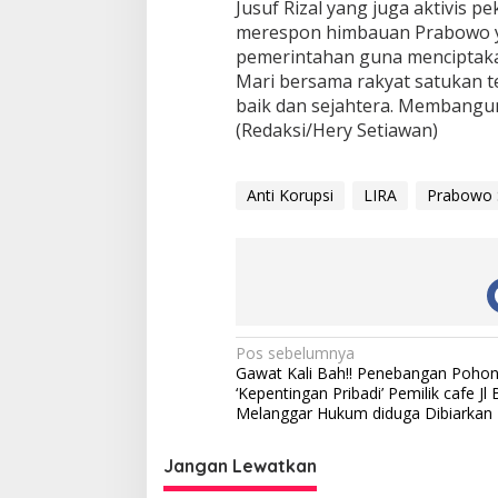
Jusuf Rizal yang juga aktivis 
merespon himbauan Prabowo y
pemerintahan guna menciptaka
Mari bersama rakyat satukan t
baik dan sejahtera. Membangun
(Redaksi/Hery Setiawan)
Anti Korupsi
LIRA
Prabowo 
N
Pos sebelumnya
Gawat Kali Bah!! Penebangan Pohon
a
‘Kepentingan Pribadi’ Pemilik cafe Jl B
v
Melanggar Hukum diduga Dibiarkan
i
Jangan Lewatkan
g