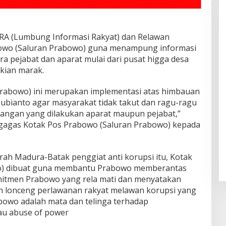
RA (Lumbung Informasi Rakyat) dan Relawan
owo (Saluran Prabowo) guna menampung informasi
a pejabat dan aparat mulai dari pusat higga desa
kian marak.
Skandal Pabrik Kasur Sampali
Meledak! Diduga Berdiri di Lahan
Prabowo) ini merupakan implementasi atas himbauan
Negara, Aksi Mahasiswa
ubianto agar masyarakat tidak takut dan ragu-ragu
Mengguncang, Bupati Deli
Serdang Didesak Bertindak Tegas!
angan yang dilakukan aparat maupun pejabat,”
ggagas Kotak Pos Prabowo (Saluran Prabowo) kepada
arah Madura-Batak penggiat anti korupsi itu, Kotak
o) dibuat guna membantu Prabowo memberantas
omitmen Prabowo yang rela mati dan menyatakan
h lonceng perlawanan rakyat melawan korupsi yang
rabowo adalah mata dan telinga terhadap
u abuse of power