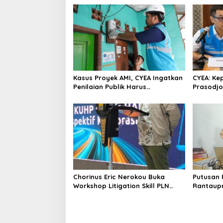
a
s
i
p
o
s
Kasus Proyek AMI, CYEA Ingatkan
CYEA: K
Penilaian Publik Harus
Prasodjo
Berdasarkan Fakta, Bukan Opini
Menjadi
Transfor
Energi N
Chorinus Eric Nerokou Buka
Putusan 
Workshop Litigation Skill PLN
Rantaup
Bahas Perkembangan KUHP-
Eksepsi 
KUHAP Baru