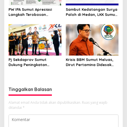
PW IPA Sumut Apresiasi
Sambut Kedatangan Surya
Langkah Terobosan
Paloh di Medan, LKK Sumut
Gubernur Bobby Nasution
Sampaikan Aspirasi dan
Bangun Nias dan Sipiongot
Desak Evaluasi Anggota
DPRD Sumut Berinisial
“SSM”
Pj Sekdaprov Sumut
Krisis BBM Sumut Meluas,
Dukung Peningkatan
Dirut Pertamina Didesak
Olahraga Masyarakat di
Copot GM Pertamina Patra
Sumatera Utara, Kormi
Niaga MOR 1 Sumbagut
Sumut Siap sehat bugarkan
masyarakat
Tinggalkan Balasan
Alamat email Anda tidak akan dipublikasikan.
Ruas yang wajib
ditandai
*