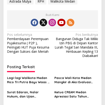
Astrada Mulya
RPH
Walikota Medan
Ikuti Kami
N
Pos sebelumnya
Pos berikutnya
Pemberdayaan Perempuan
Bangunan Diduga Tak Miliki
a
Pujakesuma ( P2P ),
Izin PBG di Depan Kantor
v
Peringati HUT Puja Kesuma
Lurah Tegal Sari Mandala III,
Dengan Sukses dan Meriah
Himbauan Kepling 13
i
Diabaikan!
g
Posting Terkait
a
s
Lagi-lagi Walikota Medan
Pasca Wali Kota Medan
i
Rico Tri Putra Bayu Waas di
Mangkir di Aksi Evaluasi
p
Demo Ratusan Mahasiswa,
Setahun, Cipayung Plus
FMR-SU: “Slogan Medan
Medan Gelar Konferensi
Surat Edaran, Nalar
Ketua CREAM Medan
o
Untuk Semua Hanya
Pers
Hukum, dan Ujian
Apresiasi Satu Tahun
Pencitraan?”
s
Kedewasaan Persatuan
Kinerja Wali Kota Rico
Waas, Ajak Semua Pihak