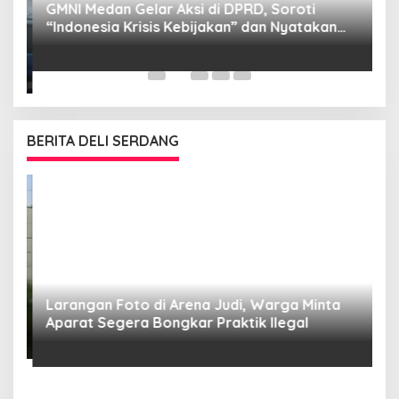
GMNI Medan Gelar Aksi di DPRD, Soroti
P
“Indonesia Krisis Kebijakan” dan Nyatakan
M
Mosi Tidak Percaya
W
as
BERITA DELI SERDANG
Larangan Foto di Arena Judi, Warga Minta
Aparat Segera Bongkar Praktik Ilegal