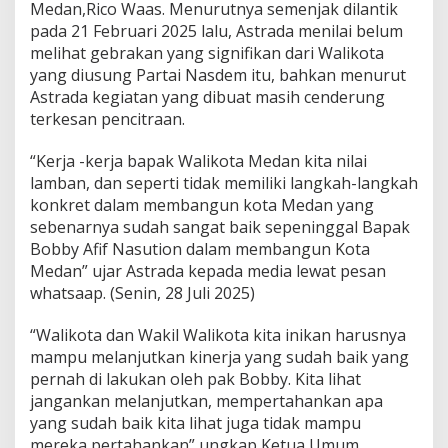
Medan,Rico Waas. Menurutnya semenjak dilantik
a
pada 21 Februari 2025 lalu, Astrada menilai belum
W
a
melihat gebrakan yang signifikan dari Walikota
l
yang diusung Partai Nasdem itu, bahkan menurut
i
Astrada kegiatan yang dibuat masih cenderung
k
terkesan pencitraan.
o
t
a
“Kerja -kerja bapak Walikota Medan kita nilai
M
lamban, dan seperti tidak memiliki langkah-langkah
e
konkret dalam membangun kota Medan yang
d
sebenarnya sudah sangat baik sepeninggal Bapak
a
Bobby Afif Nasution dalam membangun Kota
n
Medan” ujar Astrada kepada media lewat pesan
whatsaap. (Senin, 28 Juli 2025)
“Walikota dan Wakil Walikota kita inikan harusnya
mampu melanjutkan kinerja yang sudah baik yang
pernah di lakukan oleh pak Bobby. Kita lihat
jangankan melanjutkan, mempertahankan apa
yang sudah baik kita lihat juga tidak mampu
mereka pertahankan” ungkap Ketua Umum