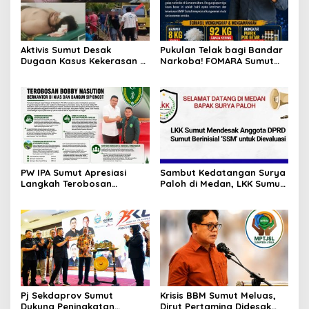
Aktivis Sumut Desak
Pukulan Telak bagi Bandar
Dugaan Kasus Kekerasan di
Narkoba! FOMARA Sumut
Dusun Balakka, Desa
Puji Kinerja Kepala BNNP
Gunung Malintang Diusut
Sumut Bongkar Sabu,
Tuntas
Ganja, hingga Pabrik Pod
Getar
PW IPA Sumut Apresiasi
Sambut Kedatangan Surya
Langkah Terobosan
Paloh di Medan, LKK Sumut
Gubernur Bobby Nasution
Sampaikan Aspirasi dan
Bangun Nias dan Sipiongot
Desak Evaluasi Anggota
DPRD Sumut Berinisial
“SSM”
Pj Sekdaprov Sumut
Krisis BBM Sumut Meluas,
Dukung Peningkatan
Dirut Pertamina Didesak