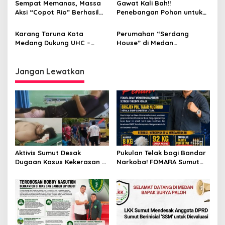
Sempat Memanas, Massa
Gawat Kali Bah!!
Objektif Menilai
Aksi “Copot Rio” Berhasil
Penebangan Pohon untuk
Masuk Ke Kantor Walikota
‘Kepentingan Pribadi’
Medan dan Ditemui
Pemilik cafe Jl Bilal
Karang Taruna Kota
Perumahan “Serdang
Perwakilan Walikota
Melanggar Hukum diduga
Medang Dukung UHC –
House” di Medan
Dibiarkan
JKMB Dan 10 Program
Perjuangan Diduga Tidak
Prioritas Walikota Medan
Memiliki Izin PBG
Jangan Lewatkan
Aktivis Sumut Desak
Pukulan Telak bagi Bandar
Dugaan Kasus Kekerasan di
Narkoba! FOMARA Sumut
Dusun Balakka, Desa
Puji Kinerja Kepala BNNP
Gunung Malintang Diusut
Sumut Bongkar Sabu,
Tuntas
Ganja, hingga Pabrik Pod
Getar