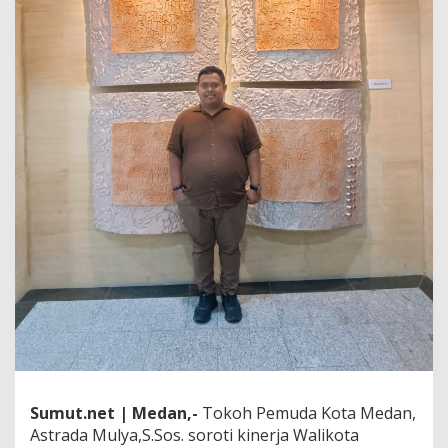
,
A
s
t
r
a
d
a
M
u
l
y
a
S
o
r
o
t
i
K
i
n
e
Sumut.net | Medan,-
Tokoh Pemuda Kota Medan,
r
Astrada Mulya,S.Sos. soroti kinerja Walikota
j