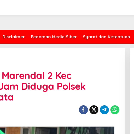
Disclaimer
Pedoman Media Siber
Syarat dan Ketentuan
n Marendal 2 Kec
 Jam Diduga Polsek
Kasus Proyek AMI, CYEA Ingatkan
ata
Penilaian Publik Harus
Berdasarkan Fakta, Bukan Opini