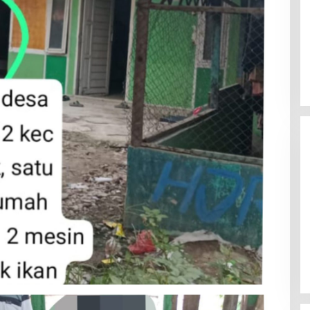
Mahasiswa Mendesak Kapolda
Sumut Copot Kapolres dan Kasat
Reskrim Polres Humbahas Atas
Adanya Dugaan Aliran Dana Judi
Togel