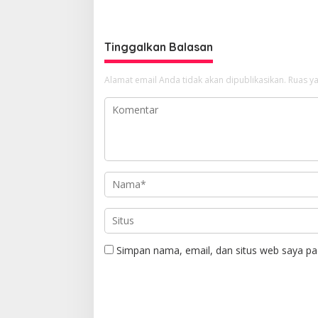
Anggota DPRD Diduga Terlibat
Dibangu
Pengeroyokan
Tinggalkan Balasan
Alamat email Anda tidak akan dipublikasikan.
Ruas ya
Simpan nama, email, dan situs web saya pa