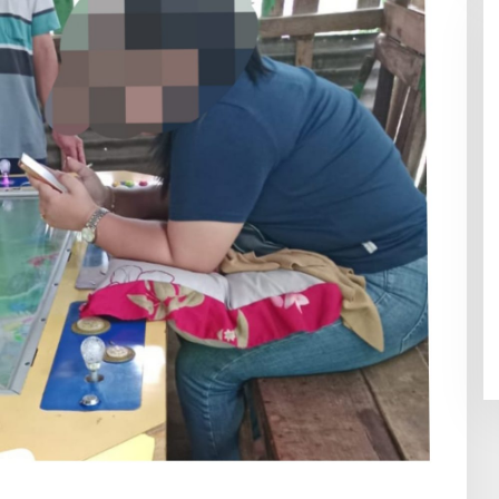
Skandal Pabrik Kasur Sampali
Meledak! Diduga Berdiri di Lahan
Negara, Aksi Mahasiswa
Mengguncang, Bupati Deli
Serdang Didesak Bertindak Tegas!