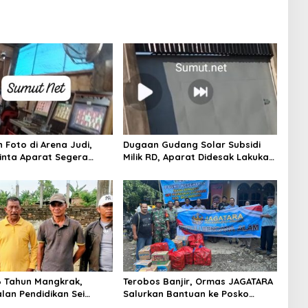
 Foto di Arena Judi,
Dugaan Gudang Solar Subsidi
nta Aparat Segera
Milik RD, Aparat Didesak Lakukan
raktik Ilegal
Penyelidikan
6 Tahun Mangkrak,
Terobos Banjir, Ormas JAGATARA
alan Pendidikan Sei
Salurkan Bantuan ke Posko
hirnya Kembali
Puskesmas Patumbak