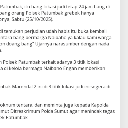
 Patumbak, itu bang lokasi judi tetap 24 jam bang di
i bang orang Polsek Patumbak grebek hanya
nya, Sabtu (25/10/2025).
k di temukan perjudian udah habis itu buka kembali
ntara bang bermarga Naibaho ya kalau kami warga
ton doang bang” Ujarnya narasumber dengan nada
.
m Polsek Patumbak terkait adanya 3 titik lokasi
uga di kelola bermaga Naibaho Engan memberikan
k Marendal 2 ini di 3 titik lokasi judi ini segera di
oknum tentara, dan meminta juga kepada Kapolda
Sumut Ditreskrimum Polda Sumut agar menindak tegas
sek Patumbak.