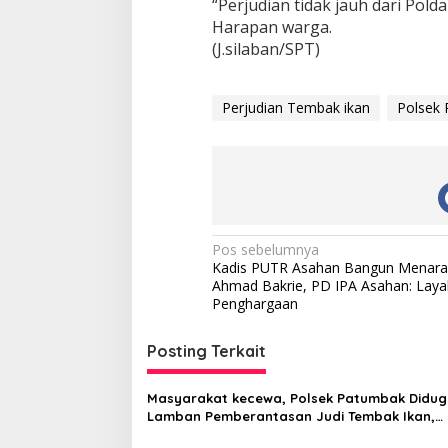
“Perjudian tidak jauh dari Pol
Harapan warga.
(J.silaban/SPT)
Perjudian Tembak ikan
Polsek
N
Pos sebelumnya
Kadis PUTR Asahan Bangun Menara
a
Ahmad Bakrie, PD IPA Asahan: Laya
v
Penghargaan
i
Posting Terkait
g
a
Masyarakat kecewa, Polsek Patumbak Didu
s
Lamban Pemberantasan Judi Tembak Ikan,
Dingdong, dan Togel Bebas Beroperasi