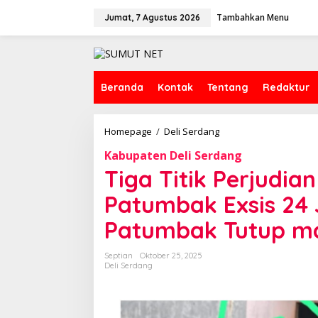
L
Tambahkan Menu
e
Jumat, 7 Agustus 2026
w
a
t
i
k
Beranda
Kontak
Tentang
Redaktur
e
k
o
Homepage
/
Deli Serdang
T
n
i
t
Kabupaten Deli Serdang
g
e
a
Tiga Titik Perjudia
n
T
i
Patumbak Exsis 24
t
i
Patumbak Tutup m
k
P
Septian
Oktober 25, 2025
e
Deli Serdang
r
j
u
d