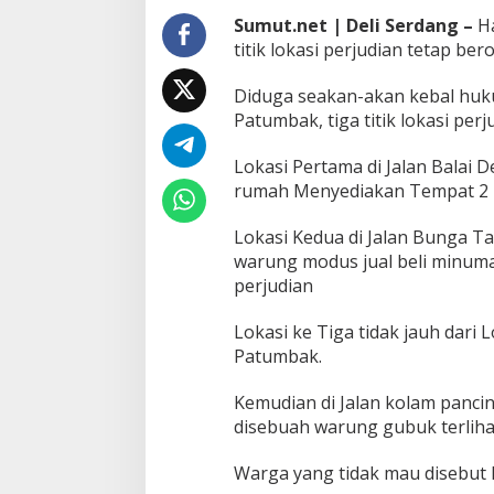
b
Sumut.net | Deli Serdang –
Ha
a
titik lokasi perjudian tetap ber
k
T
u
Diduga seakan-akan kebal huku
t
Patumbak, tiga titik lokasi perj
u
p
Lokasi Pertama di Jalan Balai 
m
rumah Menyediakan Tempat 2 
a
t
a
Lokasi Kedua di Jalan Bunga 
warung modus jual beli minuma
perjudian
Lokasi ke Tiga tidak jauh dari
Patumbak.
Kemudian di Jalan kolam panci
disebuah warung gubuk terliha
Warga yang tidak mau disebut