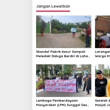
i
p
Jangan Lewatkan
o
s
Skandal Pabrik Kasur Sampali
Larangan
Meledak! Diduga Berdiri di Lahan
Warga Mi
Negara, Aksi Mahasiswa
Bongkar P
Mengguncang, Bupati Deli
Serdang Didesak Bertindak
Tegas!
Lembaga Pemberdayaan
Setelah 
Masyarakat (LPM) Sunggal Desak
Masjid J
DPRD Deli Serdang Copot Oknum
Rotan Ak