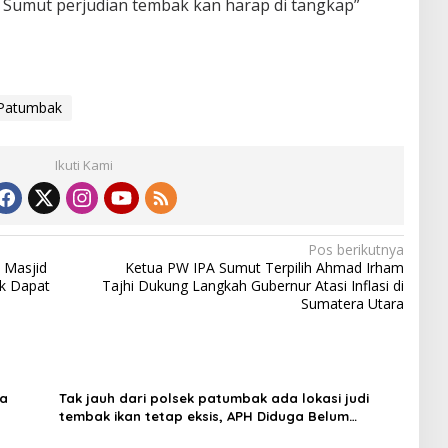
da Sumut perjudian tembak kan harap di tangkap”
 Patumbak
Ikuti Kami
Pos berikutnya
 Masjid
Ketua PW IPA Sumut Terpilih Ahmad Irham
k Dapat
Tajhi Dukung Langkah Gubernur Atasi Inflasi di
Sumatera Utara
ga
Tak jauh dari polsek patumbak ada lokasi judi
tembak ikan tetap eksis, APH Diduga Belum
Bertindak