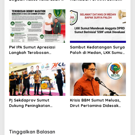
Dusun Balakka, Desa
Puji Kinerja Kepala BNNP
Gunung Malintang Diusut
Sumut Bongkar Sabu,
Tuntas
Ganja, hingga Pabrik Pod
Getar
PW IPA Sumut Apresiasi
Sambut Kedatangan Surya
Langkah Terobosan
Paloh di Medan, LKK Sumut
Gubernur Bobby Nasution
Sampaikan Aspirasi dan
Bangun Nias dan Sipiongot
Desak Evaluasi Anggota
DPRD Sumut Berinisial
“SSM”
Pj Sekdaprov Sumut
Krisis BBM Sumut Meluas,
Dukung Peningkatan
Dirut Pertamina Didesak
Olahraga Masyarakat di
Copot GM Pertamina Patra
Sumatera Utara, Kormi
Niaga MOR 1 Sumbagut
Sumut Siap sehat bugarkan
masyarakat
Tinggalkan Balasan