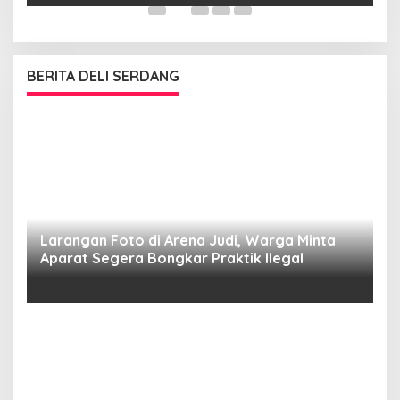
BERITA DELI SERDANG
Larangan Foto di Arena Judi, Warga Minta
Aparat Segera Bongkar Praktik Ilegal
D