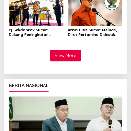
“SSM”
Pj Sekdaprov Sumut
Krisis BBM Sumut Meluas,
Dukung Peningkatan
Dirut Pertamina Didesak
Olahraga Masyarakat di
Copot GM Pertamina Patra
Sumatera Utara, Kormi
Niaga MOR 1 Sumbagut
Sumut Siap sehat bugarkan
masyarakat
View More
BERITA NASIONAL