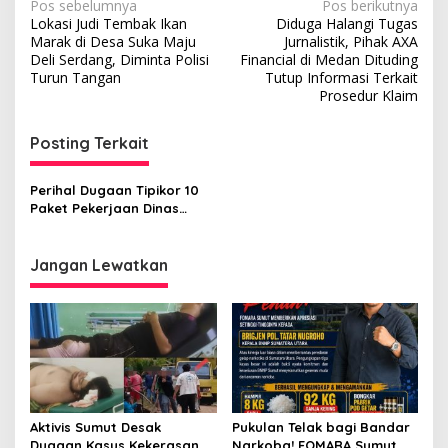
N
Pos sebelumnya
Pos berikutnya
Lokasi Judi Tembak Ikan
Diduga Halangi Tugas
a
Marak di Desa Suka Maju
Jurnalistik, Pihak AXA
v
Deli Serdang, Diminta Polisi
Financial di Medan Dituding
Turun Tangan
Tutup Informasi Terkait
i
Prosedur Klaim
g
Posting Terkait
a
s
Perihal Dugaan Tipikor 10
i
Paket Pekerjaan Dinas
p
SDABMBK, GEMPI-SU Gelar
Aksi Minta APH Periksa
o
Kadis
Jangan Lewatkan
s
Aktivis Sumut Desak
Pukulan Telak bagi Bandar
Dugaan Kasus Kekerasan di
Narkoba! FOMARA Sumut