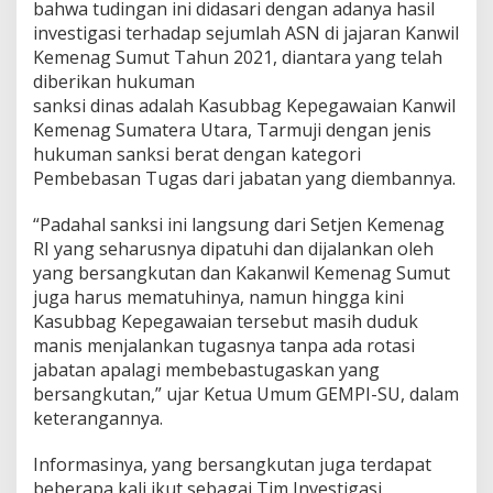
bahwa tudingan ini didasari dengan adanya hasil
i
investigasi terhadap sejumlah ASN di jajaran Kanwil
l
Kemenag Sumut Tahun 2021, diantara yang telah
K
e
diberikan hukuman
m
sanksi dinas adalah Kasubbag Kepegawaian Kanwil
e
Kemenag Sumatera Utara, Tarmuji dengan jenis
n
hukuman sanksi berat dengan kategori
a
g
Pembebasan Tugas dari jabatan yang diembannya.
S
u
“Padahal sanksi ini langsung dari Setjen Kemenag
m
RI yang seharusnya dipatuhi dan dijalankan oleh
u
yang bersangkutan dan Kakanwil Kemenag Sumut
t
,
juga harus mematuhinya, namun hingga kini
G
Kasubbag Kepegawaian tersebut masih duduk
E
manis menjalankan tugasnya tanpa ada rotasi
M
jabatan apalagi membebastugaskan yang
P
bersangkutan,” ujar Ketua Umum GEMPI-SU, dalam
I
-
keterangannya.
S
U
Informasinya, yang bersangkutan juga terdapat
G
beberapa kali ikut sebagai Tim Investigasi
e