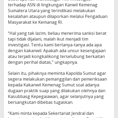
terhadap ASN di lingkungan Kanwil Kemenag
l
a
Sumatera Utara yang terindikasi melakukan
r
kesalahan ataupun dilaporkan melalui Pengaduan
A
Masyarakat ke Kemanag RI.
k
s
“Hal yang tak lazim, beliau menerima sanksi berat
i
U
tapi tidak dijalani, malah ikut menjadi tim
n
investigasi. Tentu kami bertanya-tanya ada apa
j
dengan kakanwil. Apakah ada unsur kesengajaan
u
atau terjadi kongkalikong terselubung berkaitan
k
R
dengan perihal diatas,” ungkapnya.
a
s
Selain itu, pihaknya meminta Kapolda Sumut agar
a
segera melakukan pemanggilan dan pemeriksaan
kepada Kakanwil Kemenag Sumut soal adanya
dugaan praktik suap yang dilakukan olehnya dan
Kasubbasg Kepegaiawan, agar selanjutnya yang
bersangkutan dibebas tugaskan.
“Kami minta kepada Sekertariat Jendral dan