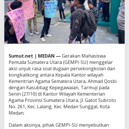
o
l
a
n
d
a
n
K
o
n
Sumut.net | MEDAN —
Gerakan Mahasiswa
g
k
Pemuda Sumatera Utara (GEMPI-SU) menggelar
a
aksi unjuk rasa soal dugaan persekongkolan dan
l
kongkalikong antara Kepala Kantor wilayah
i
Kementrian Agama Sematera Utara, Ahmad Qosbi
k
o
dengan Kasubbag Kepegawaian, Tarmuji pada
n
Senin (27/10) di Kantor Wilayah Kementerian
g
Agama Provinsi Sumatera Utara, Jl. Gatot Subroto
K
No. 261, Kec. Lalang, Kec. Medan Sunggal, Kota
a
Medan.
k
a
n
Dalam aksinya, pihak GEMPI-SU menyebutkan
w