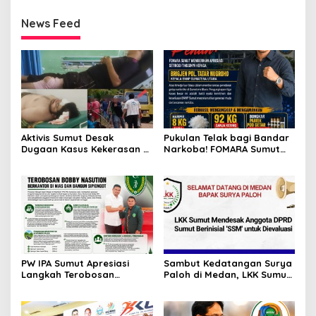
News Feed
Aktivis Sumut Desak
Pukulan Telak bagi Bandar
Dugaan Kasus Kekerasan di
Narkoba! FOMARA Sumut
Dusun Balakka, Desa
Puji Kinerja Kepala BNNP
Gunung Malintang Diusut
Sumut Bongkar Sabu,
Tuntas
Ganja, hingga Pabrik Pod
Getar
PW IPA Sumut Apresiasi
Sambut Kedatangan Surya
Langkah Terobosan
Paloh di Medan, LKK Sumut
Gubernur Bobby Nasution
Sampaikan Aspirasi dan
Bangun Nias dan Sipiongot
Desak Evaluasi Anggota
DPRD Sumut Berinisial