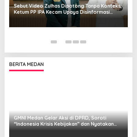
Sebut Video Zulhas Dipotong Tanpa Konteks,
K
Ketum PP IPA Kecam Upaya Disinformasi
P
Publik
BERITA MEDAN
GMNI Medan Gelar Aksi di DPRD, Soroti
P
“Indonesia Krisis Kebijakan” dan Nyatakan
M
Mosi Tidak Percaya
W
as