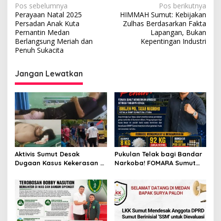
N
Pos sebelumnya
Pos berikutnya
Perayaan Natal 2025
HIMMAH Sumut: Kebijakan
a
Persadan Anak Kuta
Zulhas Berdasarkan Fakta
v
Pernantin Medan
Lapangan, Bukan
Berlangsung Meriah dan
Kepentingan Industri
i
Penuh Sukacita
g
Jangan Lewatkan
a
s
i
p
o
s
Aktivis Sumut Desak
Pukulan Telak bagi Bandar
Dugaan Kasus Kekerasan di
Narkoba! FOMARA Sumut
Dusun Balakka, Desa
Puji Kinerja Kepala BNNP
Gunung Malintang Diusut
Sumut Bongkar Sabu,
Tuntas
Ganja, hingga Pabrik Pod
Getar