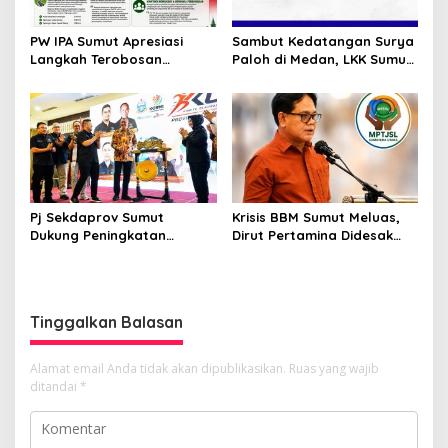
PW IPA Sumut Apresiasi
Sambut Kedatangan Surya
Langkah Terobosan
Paloh di Medan, LKK Sumut
Gubernur Bobby Nasution
Sampaikan Aspirasi dan
Bangun Nias dan Sipiongot
Desak Evaluasi Anggota
DPRD Sumut Berinisial
“SSM”
Pj Sekdaprov Sumut
Krisis BBM Sumut Meluas,
Dukung Peningkatan
Dirut Pertamina Didesak
Olahraga Masyarakat di
Copot GM Pertamina Patra
Sumatera Utara, Kormi
Niaga MOR 1 Sumbagut
Sumut Siap sehat bugarkan
masyarakat
Tinggalkan Balasan
Alamat email Anda tidak akan dipublikasikan.
Ruas yang wajib
ditandai
*