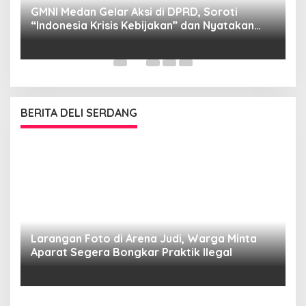
GMNI Medan Gelar Aksi di DPRD, Soroti
P
“Indonesia Krisis Kebijakan” dan Nyatakan
M
Mosi Tidak Percaya
W
as
BERITA DELI SERDANG
Larangan Foto di Arena Judi, Warga Minta
Aparat Segera Bongkar Praktik Ilegal