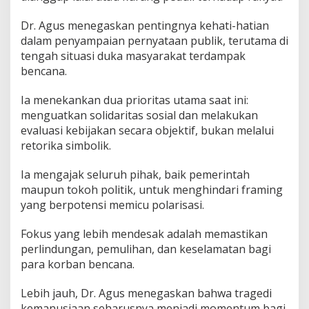
o
m
Dr. Agus menegaskan pentingnya kehati-hatian
u
dalam penyampaian pernyataan publik, terutama di
n
tengah situasi duka masyarakat terdampak
i
bencana.
k
a
s
Ia menekankan dua prioritas utama saat ini:
i
menguatkan solidaritas sosial dan melakukan
P
evaluasi kebijakan secara objektif, bukan melalui
o
retorika simbolik.
l
i
t
Ia mengajak seluruh pihak, baik pemerintah
i
maupun tokoh politik, untuk menghindari framing
k
yang berpotensi memicu polarisasi.
Fokus yang lebih mendesak adalah memastikan
perlindungan, pemulihan, dan keselamatan bagi
para korban bencana.
Lebih jauh, Dr. Agus menegaskan bahwa tragedi
kemanusiaan seharusnya menjadi momentum bagi