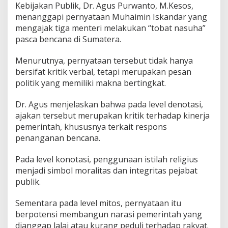
Kebijakan Publik, Dr. Agus Purwanto, M.Kesos,
a
menanggapi pernyataan Muhaimin Iskandar yang
r
u
mengajak tiga menteri melakukan “tobat nasuha”
s
pasca bencana di Sumatera.
D
i
Menurutnya, pernyataan tersebut tidak hanya
l
bersifat kritik verbal, tetapi merupakan pesan
i
h
politik yang memiliki makna bertingkat.
a
t
Dr. Agus menjelaskan bahwa pada level denotasi,
d
ajakan tersebut merupakan kritik terhadap kinerja
a
pemerintah, khususnya terkait respons
l
a
penanganan bencana.
m
K
Pada level konotasi, penggunaan istilah religius
e
menjadi simbol moralitas dan integritas pejabat
r
publik.
a
n
g
Sementara pada level mitos, pernyataan itu
k
berpotensi membangun narasi pemerintah yang
a
dianggap lalai atau kurang peduli terhadap rakyat.
K