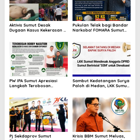
Aktivis Sumut Desak
Pukulan Telak bagi Bandar
Dugaan Kasus Kekerasan di
Narkoba! FOMARA Sumut
Dusun Balakka, Desa
Puji Kinerja Kepala BNNP
Gunung Malintang Diusut
Sumut Bongkar Sabu,
Tuntas
Ganja, hingga Pabrik Pod
Getar
PW IPA Sumut Apresiasi
Sambut Kedatangan Surya
Langkah Terobosan
Paloh di Medan, LKK Sumut
Gubernur Bobby Nasution
Sampaikan Aspirasi dan
Bangun Nias dan Sipiongot
Desak Evaluasi Anggota
DPRD Sumut Berinisial
“SSM”
Pj Sekdaprov Sumut
Krisis BBM Sumut Meluas,