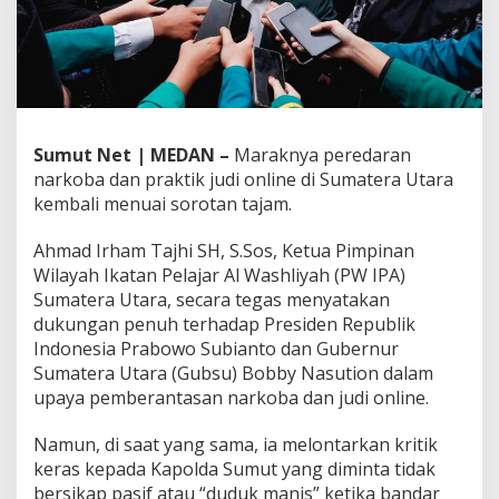
K
i
a
n
M
e
r
Sumut Net | MEDAN –
Maraknya peredaran
a
j
narkoba dan praktik judi online di Sumatera Utara
a
kembali menuai sorotan tajam.
l
e
Ahmad Irham Tajhi SH, S.Sos, Ketua Pimpinan
l
Wilayah Ikatan Pelajar Al Washliyah (PW IPA)
a
,
Sumatera Utara, secara tegas menyatakan
A
dukungan penuh terhadap Presiden Republik
h
Indonesia Prabowo Subianto dan Gubernur
m
Sumatera Utara (Gubsu) Bobby Nasution dalam
a
d
upaya pemberantasan narkoba dan judi online.
I
r
Namun, di saat yang sama, ia melontarkan kritik
h
keras kepada Kapolda Sumut yang diminta tidak
a
bersikap pasif atau “duduk manis” ketika bandar
m