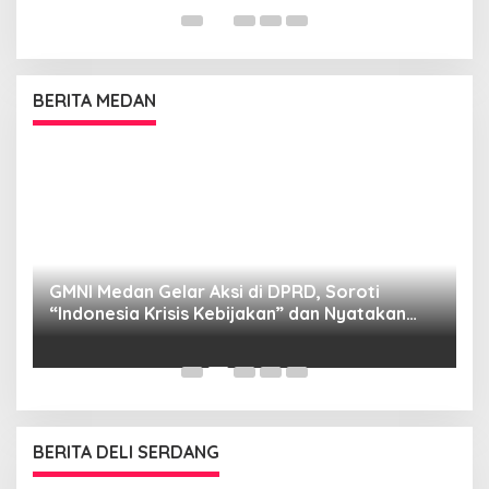
BERITA MEDAN
GMNI Medan Gelar Aksi di DPRD, Soroti
P
“Indonesia Krisis Kebijakan” dan Nyatakan
M
Mosi Tidak Percaya
W
as
BERITA DELI SERDANG