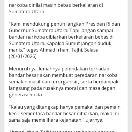
T
narkoba dinilai masih bebas berkeliaran di
a
Sumatera Utara.
j
h
“Kami mendukung penuh langkah Presiden RI dan
i
Gubernur Sumatera Utara. Tapi jangan sampai
S
H
bandar narkoba dibiarkan berkeliaran bebas di
,
Sumatera Utara. Kapolda Sumut jangan duduk
S
manis,” tegas Ahmad Irham Tajhi, Selasa
.
(20/01/2026).
S
o
s
Menurutnya, lemahnya penindakan terhadap
:
bandar besar akan membuat peredaran narkoba
D
semakin masif dan terorganisir, serta berdampak
u
langsung pada rusaknya moral dan masa depan
k
generasi muda.
u
n
g
“Kalau yang ditangkap hanya pemakai dan pemain
P
kecil, sementara bandar besar dibiarkan, maka ini
r
sama saja memelihara kejahatan,” ujarnya.
e
s
i