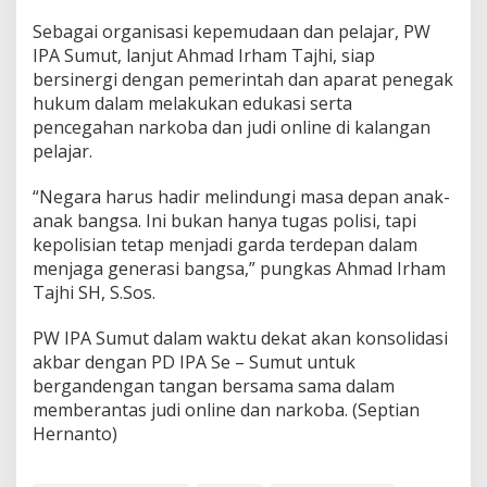
J
a
Sebagai organisasi kepemudaan dan pelajar, PW
n
IPA Sumut, lanjut Ahmad Irham Tajhi, siap
g
bersinergi dengan pemerintah dan aparat penegak
a
n
hukum dalam melakukan edukasi serta
D
pencegahan narkoba dan judi online di kalangan
u
pelajar.
d
u
“Negara harus hadir melindungi masa depan anak-
k
M
anak bangsa. Ini bukan hanya tugas polisi, tapi
a
kepolisian tetap menjadi garda terdepan dalam
n
menjaga generasi bangsa,” pungkas Ahmad Irham
i
Tajhi SH, S.Sos.
s
!
PW IPA Sumut dalam waktu dekat akan konsolidasi
akbar dengan PD IPA Se – Sumut untuk
bergandengan tangan bersama sama dalam
memberantas judi online dan narkoba. (Septian
Hernanto)