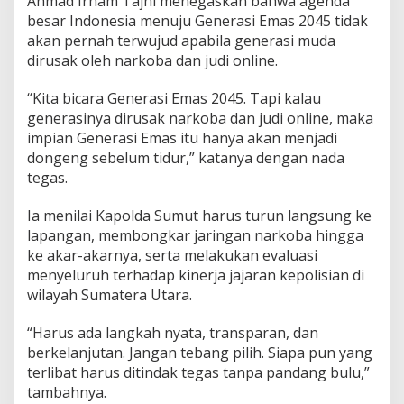
Ahmad Irham Tajhi menegaskan bahwa agenda
d
besar Indonesia menuju Generasi Emas 2045 tidak
e
akan pernah terwujud apabila generasi muda
n
dirusak oleh narkoba dan judi online.
d
a
n
“Kita bicara Generasi Emas 2045. Tapi kalau
G
generasinya dirusak narkoba dan judi online, maka
u
impian Generasi Emas itu hanya akan menjadi
b
dongeng sebelum tidur,” katanya dengan nada
s
tegas.
u
,
K
Ia menilai Kapolda Sumut harus turun langsung ke
a
lapangan, membongkar jaringan narkoba hingga
p
ke akar-akarnya, serta melakukan evaluasi
o
menyeluruh terhadap kinerja jajaran kepolisian di
l
d
wilayah Sumatera Utara.
a
S
“Harus ada langkah nyata, transparan, dan
u
berkelanjutan. Jangan tebang pilih. Siapa pun yang
m
terlibat harus ditindak tegas tanpa pandang bulu,”
u
t
tambahnya.