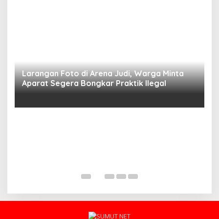
Larangan Foto di Arena Judi, Warga Minta
Aparat Segera Bongkar Praktik Ilegal
D
D