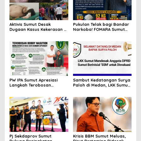
Aktivis Sumut Desak
Pukulan Telak bagi Bandar
Dugaan Kasus Kekerasan di
Narkoba! FOMARA Sumut
Dusun Balakka, Desa
Puji Kinerja Kepala BNNP
Gunung Malintang Diusut
Sumut Bongkar Sabu,
Tuntas
Ganja, hingga Pabrik Pod
Getar
PW IPA Sumut Apresiasi
Sambut Kedatangan Surya
Langkah Terobosan
Paloh di Medan, LKK Sumut
Gubernur Bobby Nasution
Sampaikan Aspirasi dan
Bangun Nias dan Sipiongot
Desak Evaluasi Anggota
DPRD Sumut Berinisial
“SSM”
Pj Sekdaprov Sumut
Krisis BBM Sumut Meluas,