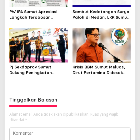
PW IPA Sumut Apresiasi
Sambut Kedatangan Surya
Langkah Terobosan
Paloh di Medan, LKK Sumut
Gubernur Bobby Nasution
Sampaikan Aspirasi dan
Bangun Nias dan Sipiongot
Desak Evaluasi Anggota
DPRD Sumut Berinisial
“SSM”
Pj Sekdaprov Sumut
Krisis BBM Sumut Meluas,
Dukung Peningkatan
Dirut Pertamina Didesak
Olahraga Masyarakat di
Copot GM Pertamina Patra
Sumatera Utara, Kormi
Niaga MOR 1 Sumbagut
Sumut Siap sehat bugarkan
masyarakat
Tinggalkan Balasan
Alamat email Anda tidak akan dipublikasikan.
Ruas yang wajib
ditandai
*