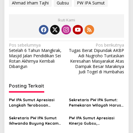
Ahmad Irham Tajhi
Gubsu
PW IPA Sumut
Ikuti Kami
N
Pos sebelumnya
Pos berikutnya
Setelah 6 Tahun Mangkrak,
Tugas Berat Dipundak AKBP
a
Masjid Jalan Pendidikan Sei
Adi Nugroho Tuntaskan
v
Rotan Akhirnya Kembali
Keresahan Masyarakat Atas
Dibangun
Dampak Besar Maraknya
i
Judi Togel di Humbahas
g
Posting Terkait
a
s
PW IPA Sumut Apresiasi
Sekretaris PW IPA Sumut:
i
Langkah Terobosan
Pemekaran Wilayah Harus
p
Gubernur Bobby Nasution
Prioritaskan
Bangun Nias dan Sipiongot
Kesejahteraan, Bukan
Sekretaris PW IPA Sumut
PW IPA Sumut Apresiasi
o
Kepentingan Elit
Ikhwanda Buyung Kecam
Kinerja Gubsu,
s
Wacana Pemekaran
Pembangunan Stadion