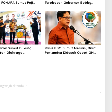
 FOMARA Sumut Puji
Terobosan Gubernur Bobby
Kepala BNNP Sumut
Nasution Bangun Nias dan
Sabu, Ganja, hingga
Sipiongot
od Getar
prov Sumut Dukung
Krisis BBM Sumut Meluas, Dirut
tan Olahraga
Pertamina Didesak Copot GM
at di Sumatera Utara,
Pertamina Patra Niaga MOR 1
mut Siap sehat
Sumbagut
n masyarakat
ng wajib ditandai
*