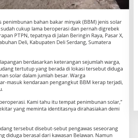
as penimbunan bahan bakar minyak (BBM) jenis solar
 sudah cukup lama beroperasi dan pernah digrebek
rapan PTPN, tepatnya di Jalan Beringin Raya, Pasar X,
buhan Deli, Kabupaten Deli Serdang, Sumatera
Skandal Pabrik Kasur Sampali
Meledak! Diduga Berdiri di Lahan
Negara, Aksi Mahasiswa
 lapangan berdasarkan keterangan sejumlah warga,
Mengguncang, Bupati Deli
ng tertutup yang berada di lokasi tersebut diduga
Serdang Didesak Bertindak Tegas!
nan solar dalam jumlah besar. Warga
uar-masuk kendaraan pengangkut BBM kerap terjadi,
u.
beroperasi. Kami tahu itu tempat penimbunan solar,”
kitar yang meminta identitasnya dirahasiakan demi
dang tersebut disebut-sebut pengawas seseorang
g diduga berasal dari kawasan Belawan. Namun