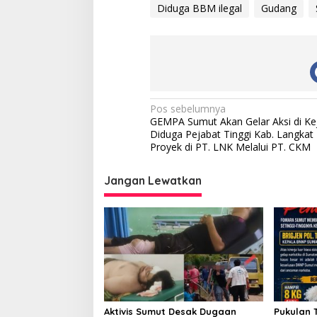
Diduga BBM ilegal
Gudang
N
Pos sebelumnya
GEMPA Sumut Akan Gelar Aksi di Kej
a
Diduga Pejabat Tinggi Kab. Langka
v
Proyek di PT. LNK Melalui PT. CKM
i
Jangan Lewatkan
g
a
s
i
p
o
s
Aktivis Sumut Desak Dugaan
Pukulan 