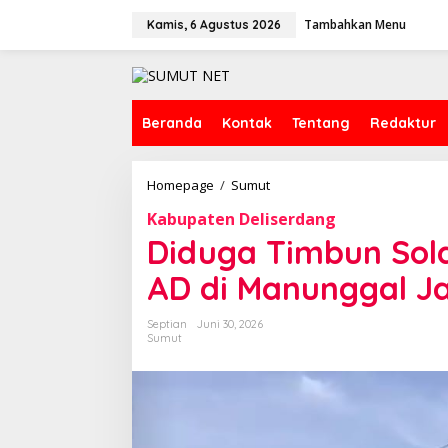
L
Tambahkan Menu
e
Kamis, 6 Agustus 2026
w
a
t
i
k
Beranda
Kontak
Tentang
Redaktur
e
k
o
Homepage
/
Sumut
D
n
i
t
Kabupaten Deliserdang
d
e
u
Diduga Timbun Sola
n
g
a
AD di Manunggal J
T
i
Septian
Juni 30, 2026
m
Sumut
b
u
n
S
o
l