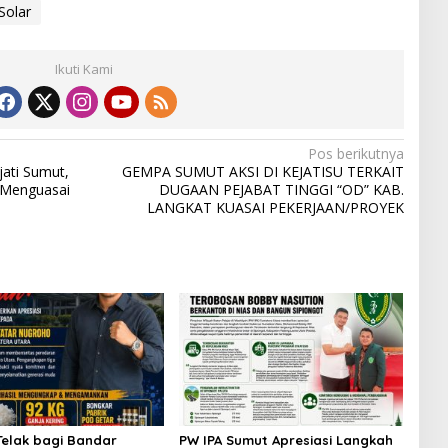
Solar
Ikuti Kami
Pos berikutnya
ati Sumut,
GEMPA SUMUT AKSI DI KEJATISU TERKAIT
t Menguasai
DUGAAN PEJABAT TINGGI “OD” KAB.
LANGKAT KUASAI PEKERJAAN/PROYEK
Telak bagi Bandar
PW IPA Sumut Apresiasi Langkah