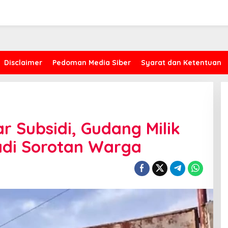
Disclaimer
Pedoman Media Siber
Syarat dan Ketentuan
r Subsidi, Gudang Milik
adi Sorotan Warga
Kasus Proyek AMI, CYEA Ingatkan
Penilaian Publik Harus
Berdasarkan Fakta, Bukan Opini