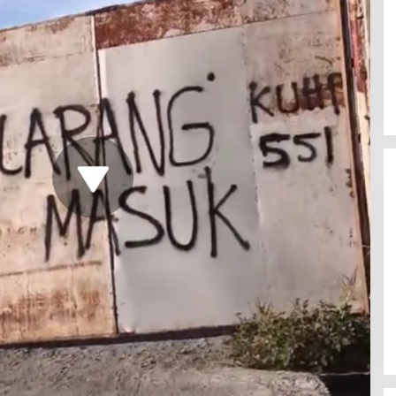
Mahasiswa Mendesak Kapolda
Sumut Copot Kapolres dan Kasat
Reskrim Polres Humbahas Atas
Adanya Dugaan Aliran Dana Judi
Togel