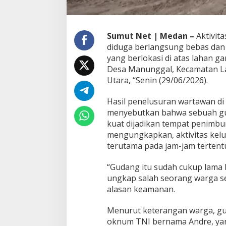
M
a
n
u
Sumut Net | Medan –
Aktivit
n
diduga berlangsung bebas dan
g
yang berlokasi di atas lahan ga
g
Desa Manunggal, Kecamatan La
a
l
Utara, “Senin (29/06/2026).
J
a
Hasil penelusuran wartawan di
d
menyebutkan bahwa sebuah guda
i
kuat dijadikan tempat penimbu
S
o
mengungkapkan, aktivitas kel
r
terutama pada jam-jam tertent
o
t
“Gudang itu sudah cukup lama 
a
ungkap salah seorang warga se
n
W
alasan keamanan.
a
r
Menurut keterangan warga, gu
g
oknum TNI bernama Andre, yan
a