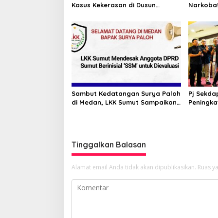
Kasus Kekerasan di Dusun
Narkoba!
Balakka, Desa Gunung Malintang
Kinerja 
Diusut Tuntas
Bongkar 
Pabrik P
Sambut Kedatangan Surya Paloh
Pj Sekda
di Medan, LKK Sumut Sampaikan
Peningka
Aspirasi dan Desak Evaluasi
Masyarak
Anggota DPRD Sumut Berinisial
Kormi Su
“SSM”
bugarka
Tinggalkan Balasan
Alamat email Anda tidak akan dipublikasikan.
Ruas ya