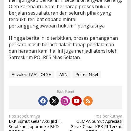
mengungkap perkara ini secara terang-benderang.
n
O
Oleh karena itu, kami berharap proses hukum
k
berjalan sesuai aturan dan seluruh pihak yang
n
terbukti terlibat dapat dimintai
u
pertanggungjawaban hukum,” pungkasnya.
m
A
S
Hingga berita ini diterbitkan, proses penanganan
N
perkara masih berada dalam tahap pendalaman
dan harapan kami hal ini juga menjadi atensi oleh
Satreskrim POLRES Nias Selatan.
Advokat TAA' LOI SH
ASN
Polres Nisel
Ikuti Kami
N
Pos sebelumnya
Pos berikutnya
LKK Sumut Gelar Aksi Jilid II,
GEMPA Sumut Apresiasi
a
Serahkan Laporan ke BKD
Gerak Cepat KPK RI Terkait