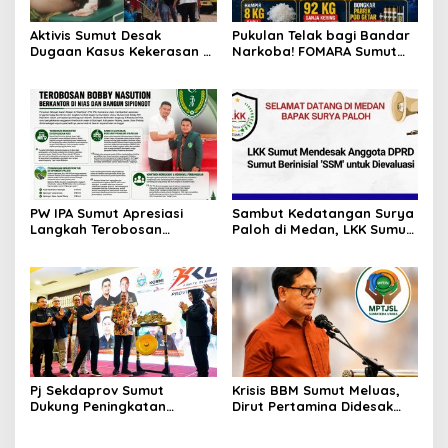
Aktivis Sumut Desak
Pukulan Telak bagi Bandar
Dugaan Kasus Kekerasan di
Narkoba! FOMARA Sumut
Dusun Balakka, Desa
Puji Kinerja Kepala BNNP
Gunung Malintang Diusut
Sumut Bongkar Sabu,
Tuntas
Ganja, hingga Pabrik Pod
Getar
PW IPA Sumut Apresiasi
Sambut Kedatangan Surya
Langkah Terobosan
Paloh di Medan, LKK Sumut
Gubernur Bobby Nasution
Sampaikan Aspirasi dan
Bangun Nias dan Sipiongot
Desak Evaluasi Anggota
DPRD Sumut Berinisial
“SSM”
Pj Sekdaprov Sumut
Krisis BBM Sumut Meluas,
Dukung Peningkatan
Dirut Pertamina Didesak
Olahraga Masyarakat di
Copot GM Pertamina Patra
Sumatera Utara, Kormi
Niaga MOR 1 Sumbagut