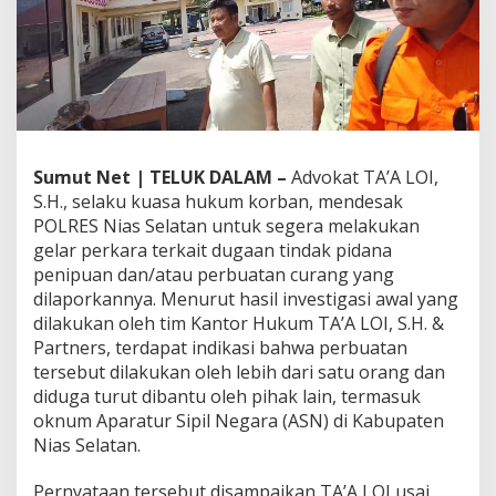
H
.
,
&
P
A
R
T
N
Sumut Net | TELUK DALAM –
Advokat TA’A LOI,
E
S.H., selaku kuasa hukum korban, mendesak
R
POLRES Nias Selatan untuk segera melakukan
S
gelar perkara terkait dugaan tindak pidana
D
e
penipuan dan/atau perbuatan curang yang
s
dilaporkannya. Menurut hasil investigasi awal yang
a
dilakukan oleh tim Kantor Hukum TA’A LOI, S.H. &
k
Partners, terdapat indikasi bahwa perbuatan
P
tersebut dilakukan oleh lebih dari satu orang dan
o
l
diduga turut dibantu oleh pihak lain, termasuk
r
oknum Aparatur Sipil Negara (ASN) di Kabupaten
e
Nias Selatan.
s
N
Pernyataan tersebut disampaikan TA’A LOI usai
i