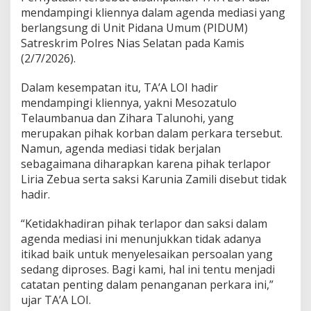
a
mendampingi kliennya dalam agenda mediasi yang
s
berlangsung di Unit Pidana Umum (PIDUM)
S
Satreskrim Polres Nias Selatan pada Kamis
e
(2/7/2026).
l
a
t
Dalam kesempatan itu, TA’A LOI hadir
a
mendampingi kliennya, yakni Mesozatulo
n
Telaumbanua dan Zihara Talunohi, yang
M
merupakan pihak korban dalam perkara tersebut.
e
n
Namun, agenda mediasi tidak berjalan
g
sebagaimana diharapkan karena pihak terlapor
a
Liria Zebua serta saksi Karunia Zamili disebut tidak
m
hadir.
b
i
l
“Ketidakhadiran pihak terlapor dan saksi dalam
S
agenda mediasi ini menunjukkan tidak adanya
i
itikad baik untuk menyelesaikan persoalan yang
k
sedang diproses. Bagi kami, hal ini tentu menjadi
a
catatan penting dalam penanganan perkara ini,”
p
M
ujar TA’A LOI.
e