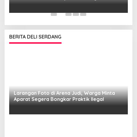
Mosi Tidak Percaya
W
as
BERITA DELI SERDANG
Larangan Foto di Arena Judi, Warga Minta
Aparat Segera Bongkar Praktik Ilegal