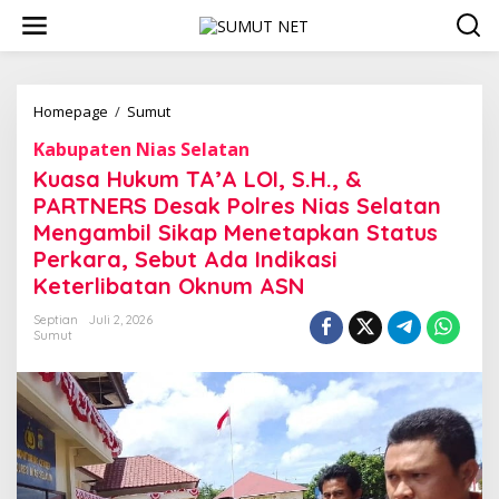
L
e
w
a
t
i
Homepage
/
Sumut
K
k
u
Kabupaten Nias Selatan
e
a
k
s
Kuasa Hukum TA’A LOI, S.H., &
o
a
PARTNERS Desak Polres Nias Selatan
n
H
Mengambil Sikap Menetapkan Status
t
u
e
k
Perkara, Sebut Ada Indikasi
n
u
Keterlibatan Oknum ASN
m
T
Septian
Juli 2, 2026
A
Sumut
’
A
L
O
I
,
S
.