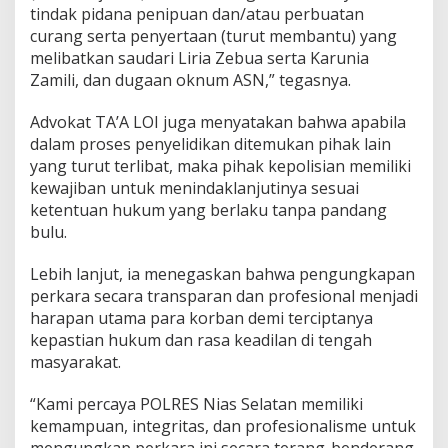
b
tindak pidana penipuan dan/atau perbuatan
u
curang serta penyertaan (turut membantu) yang
t
A
melibatkan saudari Liria Zebua serta Karunia
d
Zamili, dan dugaan oknum ASN,” tegasnya.
a
I
Advokat TA’A LOI juga menyatakan bahwa apabila
n
dalam proses penyelidikan ditemukan pihak lain
d
i
yang turut terlibat, maka pihak kepolisian memiliki
k
kewajiban untuk menindaklanjutinya sesuai
a
ketentuan hukum yang berlaku tanpa pandang
s
bulu.
i
K
e
Lebih lanjut, ia menegaskan bahwa pengungkapan
t
perkara secara transparan dan profesional menjadi
e
harapan utama para korban demi terciptanya
r
kepastian hukum dan rasa keadilan di tengah
l
i
masyarakat.
b
a
“Kami percaya POLRES Nias Selatan memiliki
t
kemampuan, integritas, dan profesionalisme untuk
a