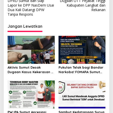
v
DPRD Sumut dan Siap
Dugaan OTT Pejabat Tinggi
Lapor ke DPP NasDem Usai
Kabupaten Langkat dan
i
Dua Kali Datangi DPW
Rekanan
Tanpa Respons
g
a
Jangan Lewatkan
s
i
p
o
s
Aktivis Sumut Desak
Pukulan Telak bagi Bandar
Dugaan Kasus Kekerasan di
Narkoba! FOMARA Sumut
Dusun Balakka, Desa
Puji Kinerja Kepala BNNP
Gunung Malintang Diusut
Sumut Bongkar Sabu,
Tuntas
Ganja, hingga Pabrik Pod
Getar
PW IPA Sumut Apresiasi
Sambut Kedatangan Surya