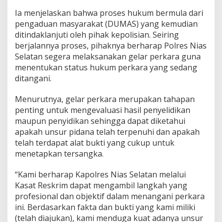
n
Ia menjelaskan bahwa proses hukum bermula dari
e
pengaduan masyarakat (DUMAS) yang kemudian
t
ditindaklanjuti oleh pihak kepolisian. Seiring
a
p
berjalannya proses, pihaknya berharap Polres Nias
k
Selatan segera melaksanakan gelar perkara guna
a
menentukan status hukum perkara yang sedang
n
ditangani.
S
t
a
Menurutnya, gelar perkara merupakan tahapan
t
penting untuk mengevaluasi hasil penyelidikan
u
maupun penyidikan sehingga dapat diketahui
s
apakah unsur pidana telah terpenuhi dan apakah
P
e
telah terdapat alat bukti yang cukup untuk
r
menetapkan tersangka.
k
a
“Kami berharap Kapolres Nias Selatan melalui
r
Kasat Reskrim dapat mengambil langkah yang
a
,
profesional dan objektif dalam menangani perkara
S
ini. Berdasarkan fakta dan bukti yang kami miliki
e
(telah diajukan), kami menduga kuat adanya unsur