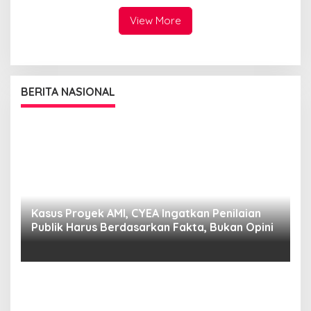
Sumut Siap sehat bugarkan
masyarakat
View More
BERITA NASIONAL
s,
Kasus Proyek AMI, CYEA Ingatkan Penilaian
C
Publik Harus Berdasarkan Fakta, Bukan Opini
Y
P
E