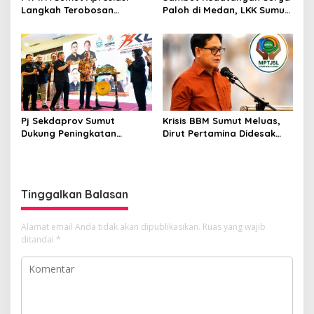
Langkah Terobosan
Paloh di Medan, LKK Sumut
Gubernur Bobby Nasution
Sampaikan Aspirasi dan
Bangun Nias dan Sipiongot
Desak Evaluasi Anggota
DPRD Sumut Berinisial
“SSM”
Pj Sekdaprov Sumut
Krisis BBM Sumut Meluas,
Dukung Peningkatan
Dirut Pertamina Didesak
Olahraga Masyarakat di
Copot GM Pertamina Patra
Sumatera Utara, Kormi
Niaga MOR 1 Sumbagut
Sumut Siap sehat bugarkan
masyarakat
Tinggalkan Balasan
Alamat email Anda tidak akan dipublikasikan.
Ruas yang wajib
ditandai
*