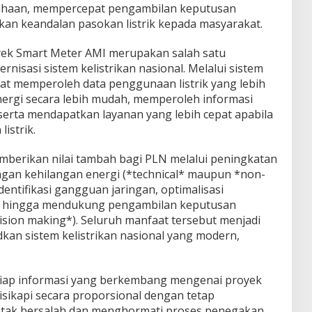
sahaan, mempercepat pengambilan keputusan
kan keandalan pasokan listrik kepada masyarakat.
yek Smart Meter AMI merupakan salah satu
nisasi sistem kelistrikan nasional. Melalui sistem
pat memperoleh data penggunaan listrik yang lebih
ergi secara lebih mudah, memperoleh informasi
serta mendapatkan layanan yang lebih cepat apabila
istrik.
memberikan nilai tambah bagi PLN melalui peningkatan
angan kehilangan energi (*technical* maupun *non-
identifikasi gangguan jaringan, optimalisasi
si, hingga mendukung pengambilan keputusan
cision making*). Seluruh manfaat tersebut menjadi
kan sistem kelistrikan nasional yang modern,
iap informasi yang berkembang mengenai proyek
isikapi secara proporsional dengan tetap
tak bersalah dan menghormati proses penegakan