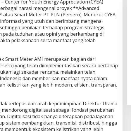
6 – Center for Youth Energy Appreciation (CYEA)
rbagai narasi mengenai proyek **Advanced
** atau Smart Meter PT PLN (Persero). Menurut CYEA,
informasi yang utuh dan berimbang mengenai
 sehingga penilaian terhadap program strategis
an pada tuduhan atau opini yang berkembang di
 fakta pelaksanaan serta manfaat yang telah
Skandal Pabrik Kasur Sampali
Meledak! Diduga Berdiri di Lahan
Negara, Aksi Mahasiswa
k Smart Meter AMI merupakan bagian dari
Mengguncang, Bupati Deli
Serdang Didesak Bertindak Tegas!
ersero) yang telah diimplementasikan secara bertahap
ukan lagi sekadar rencana, melainkan telah
h Indonesia dan memberikan manfaat nyata dalam
n kelistrikan yang lebih modern, efisien, transparan,
tidak terlepas dari arah kepemimpinan Direktur Utama
mendorong digitalisasi sebagai fondasi perubahan
. Digitalisasi tidak hanya diterapkan pada layanan
p sistem pembangkitan, transmisi, distribusi, hingga
ga membentuk ekosistem kelistrikan yang lebih