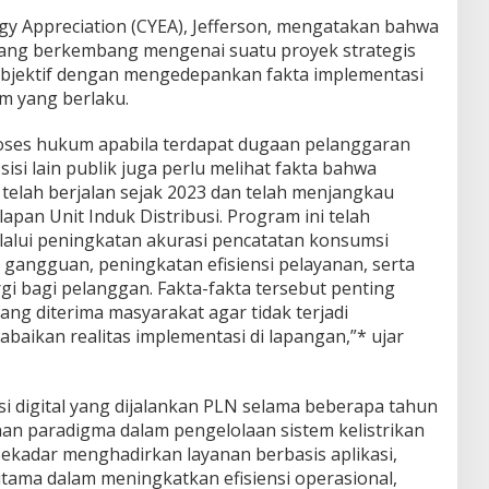
rgy Appreciation (CYEA), Jefferson, mengatakan bahwa
yang berkembang mengenai suatu proyek strategis
a objektif dengan mengedepankan fakta implementasi
 yang berlaku.
oses hukum apabila terdapat dugaan pelanggaran
isi lain publik juga perlu melihat fakta bahwa
telah berjalan sejak 2023 dan telah menjangkau
lapan Unit Induk Distribusi. Program ini telah
alui peningkatan akurasi pencatatan konsumsi
 gangguan, peningkatan efisiensi pelayanan, serta
i bagi pelanggan. Fakta-fakta tersebut penting
ang diterima masyarakat agar tidak terjadi
aikan realitas implementasi di lapangan,”* ujar
i digital yang dijalankan PLN selama beberapa tahun
n paradigma dalam pengelolaan sistem kelistrikan
gi sekadar menghadirkan layanan berbasis aplikasi,
tama dalam meningkatkan efisiensi operasional,