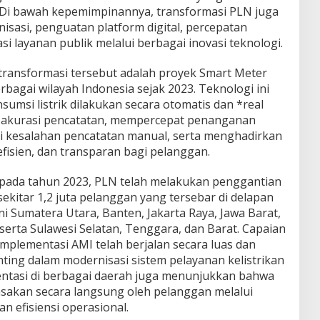
a. Di bawah kepemimpinannya, transformasi PLN juga
isasi, penguatan platform digital, percepatan
asi layanan publik melalui berbagai inovasi teknologi.
 transformasi tersebut adalah proyek Smart Meter
rbagai wilayah Indonesia sejak 2023. Teknologi ini
msi listrik dilakukan secara otomatis dan *real
 akurasi pencatatan, mempercepat penanganan
 kesalahan pencatatan manual, serta menghadirkan
fisien, dan transparan bagi pelanggan.
 pada tahun 2023, PLN telah melakukan penggantian
kitar 1,2 juta pelanggan yang tersebar di delapan
kni Sumatera Utara, Banten, Jakarta Raya, Jawa Barat,
 serta Sulawesi Selatan, Tenggara, dan Barat. Capaian
plementasi AMI telah berjalan secara luas dan
ting dalam modernisasi sistem pelayanan kelistrikan
entasi di berbagai daerah juga menunjukkan bahwa
asakan secara langsung oleh pelanggan melalui
n efisiensi operasional.