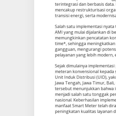
u
terintegrasi dan berbasis dat
k
mencakup restrukturisasi organ
a
transisi energi, serta modernis
n
O
Salah satu implementasi nyata
p
i
AMI yang mulai dijalankan di be
n
memungkinkan pencatatan konsu
i
time*, sehingga meningkatkan
gangguan, mengurangi potensi
pelayanan yang lebih modern, e
Sejak dimulainya implementasi
meteran konvensional kepada se
Unit Induk Distribusi (UID), ya
Jawa Tengah, Jawa Timur, Bali,
tersebut menunjukkan bahwa im
menjadi salah satu tonggak pen
nasional. Keberhasilan implem
manfaat Smart Meter telah dir
peningkatan kualitas layanan da