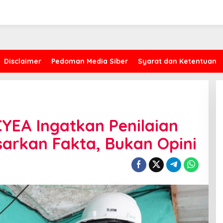
Disclaimer
Pedoman Media Siber
Syarat dan Ketentuan
CYEA Ingatkan Penilaian
sarkan Fakta, Bukan Opini
Kasus Proyek AMI, CYEA Ingatkan
Penilaian Publik Harus
Berdasarkan Fakta, Bukan Opini