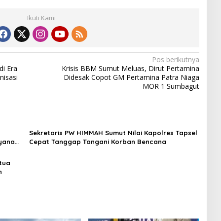
Ikuti Kami
Pos berikutnya
di Era
Krisis BBM Sumut Meluas, Dirut Pertamina
isasi
Didesak Copot GM Pertamina Patra Niaga
MOR 1 Sumbagut
Sekretaris PW HIMMAH Sumut Nilai Kapolres Tapsel
ayanan
Cepat Tanggap Tangani Korban Bencana
tua
n