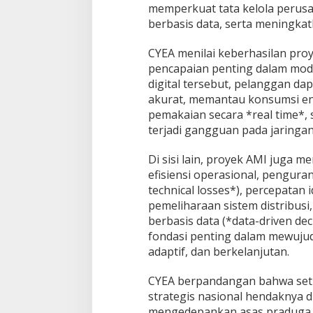
memperkuat tata kelola peru
berbasis data, serta meningkat
CYEA menilai keberhasilan pro
pencapaian penting dalam moder
digital tersebut, pelanggan da
akurat, memantau konsumsi en
pemakaian secara *real time*, 
terjadi gangguan pada jaringan l
Di sisi lain, proyek AMI juga 
efisiensi operasional, pengur
technical losses*), percepatan 
pemeliharaan sistem distribu
berbasis data (*data-driven de
fondasi penting dalam mewujud
adaptif, dan berkelanjutan.
CYEA berpandangan bahwa set
strategis nasional hendaknya d
mengedepankan asas praduga 