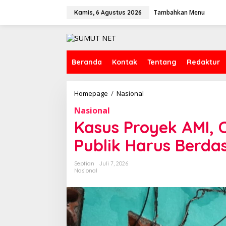
L
Tambahkan Menu
e
Kamis, 6 Agustus 2026
w
a
t
i
k
Beranda
Kontak
Tentang
Redaktur
e
k
o
Homepage
/
Nasional
K
n
a
t
Nasional
s
e
u
Kasus Proyek AMI, 
n
s
P
Publik Harus Berda
r
o
Septian
Juli 7, 2026
y
Nasional
e
k
A
M
I
,