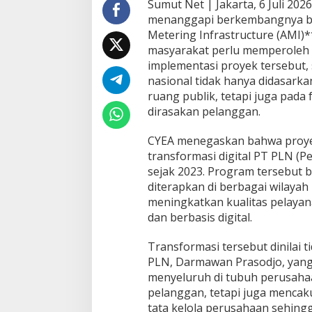
Sumut Net | Jakarta, 6 Juli 202
i
menanggapi berkembangnya be
k
H
Metering Infrastructure (AMI)
a
masyarakat perlu memperoleh 
r
implementasi proyek tersebut,
u
nasional tidak hanya didasark
s
B
ruang publik, tetapi juga pada
e
dirasakan pelanggan.
r
d
CYEA menegaskan bahwa proye
a
transformasi digital PT PLN (P
s
a
sejak 2023. Program tersebut b
r
diterapkan di berbagai wilaya
k
meningkatkan kualitas pelayana
a
dan berbasis digital.
n
F
a
Transformasi tersebut dinilai 
k
PLN, Darmawan Prasodjo, yang 
t
menyeluruh di tubuh perusahaan
a
pelanggan, tetapi juga mencaku
,
tata kelola perusahaan sehing
B