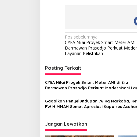
N
Pos sebelumnya
CYEA Nilai Proyek Smart Meter AMI 
a
Darmawan Prasodjo Perkuat Modern
v
Layanan Kelistrikan
i
Posting Terkait
g
a
CYEA Nilai Proyek Smart Meter AMI di Era
s
Darmawan Prasodjo Perkuat Modernisasi L
Kelistrikan
i
Gagalkan Penyelundupan 76 Kg Narkoba, Ke
p
PW HIMMAH Sumut Apresiasi Kapolres Asaha
o
s
Jangan Lewatkan