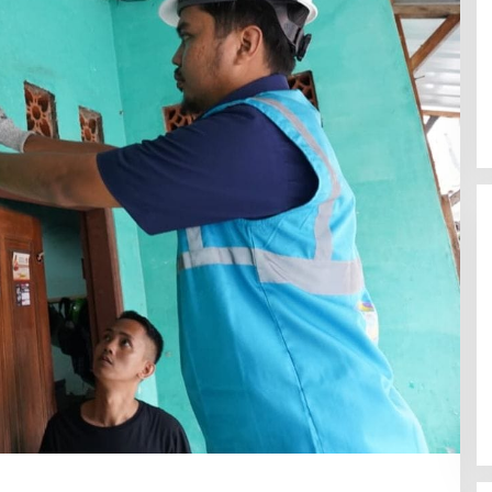
Mahasiswa Mendesak Kapolda
Sumut Copot Kapolres dan Kasat
Reskrim Polres Humbahas Atas
Adanya Dugaan Aliran Dana Judi
Togel