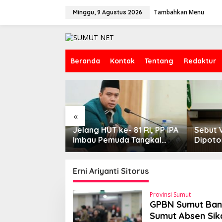
L
Tambahkan Menu
e
Minggu, 9 Agustus 2026
w
a
t
i
k
Beranda
Kontak
Tentang
Redaktur
e
k
o
n
t
e
«
n
ke- 81 RI, PP IPA
Sebut Video Zulhas
Aktiv
uda Tangkal
Dipotong Tanpa Konteks,
Duga
si, Dukung Polri
Ketum PP IPA Kecam Upaya
di Du
sa dan Negara
Disinformasi Publik
Gunun
Tunta
Erni Ariyanti Sitorus
Provinsi Sumut
GPBN Sumut Bant
Sumut Absen Sika