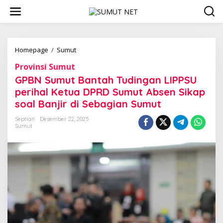
L
e
w
a
t
i
Homepage
/
Sumut
G
k
P
Provinsi Sumut
e
B
k
N
GPBN Sumut Bantah Tudingan LIPPSU
o
S
perihal Ketua DPRD Sumut Absen Sikap
n
u
soal Banjir di Sebagian Sumut
t
m
e
u
Septian
Desember 22, 2025
n
t
Sumut
B
a
n
t
a
h
T
u
d
i
n