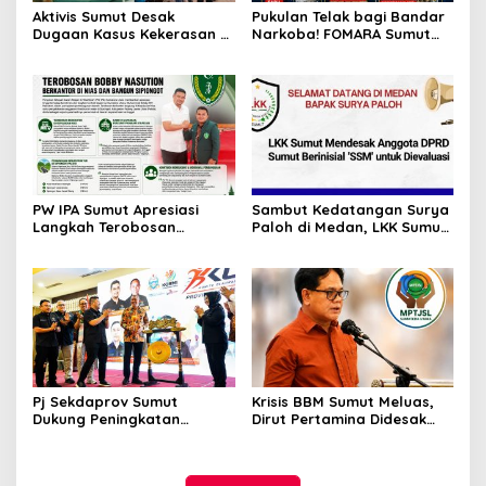
Aktivis Sumut Desak
Pukulan Telak bagi Bandar
Dugaan Kasus Kekerasan di
Narkoba! FOMARA Sumut
Dusun Balakka, Desa
Puji Kinerja Kepala BNNP
Gunung Malintang Diusut
Sumut Bongkar Sabu,
Tuntas
Ganja, hingga Pabrik Pod
Getar
PW IPA Sumut Apresiasi
Sambut Kedatangan Surya
Langkah Terobosan
Paloh di Medan, LKK Sumut
Gubernur Bobby Nasution
Sampaikan Aspirasi dan
Bangun Nias dan Sipiongot
Desak Evaluasi Anggota
DPRD Sumut Berinisial
“SSM”
Pj Sekdaprov Sumut
Krisis BBM Sumut Meluas,
Dukung Peningkatan
Dirut Pertamina Didesak
Olahraga Masyarakat di
Copot GM Pertamina Patra
Sumatera Utara, Kormi
Niaga MOR 1 Sumbagut
Sumut Siap sehat bugarkan