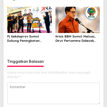
Gubernur Bobby Nasution
Sampaikan Aspirasi dan
Bangun Nias dan Sipiongot
Desak Evaluasi Anggota
DPRD Sumut Berinisial
“SSM”
Pj Sekdaprov Sumut
Krisis BBM Sumut Meluas,
Dukung Peningkatan
Dirut Pertamina Didesak
Olahraga Masyarakat di
Copot GM Pertamina Patra
Sumatera Utara, Kormi
Niaga MOR 1 Sumbagut
Sumut Siap sehat bugarkan
masyarakat
Tinggalkan Balasan
Alamat email Anda tidak akan dipublikasikan.
Ruas yang wajib
ditandai
*