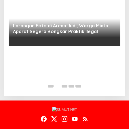
Larangan Foto di Arena Judi, Warga Minta
Aparat Segera Bongkar Praktik Ilegal
D
D