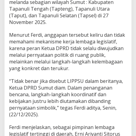
melanda sebagian wilayah Sumut : Kabupaten
S
Tapanuli Tengah (Tapteng), Tapanuli Utara
u
(Taput), dan Tapanuli Selatan (Tapsel) di 27
m
u
November 2025.
t
A
Menurut Ferdi, anggapan tersebut keliru dan tidak
b
memahami mekanisme kerja lembaga legislatif,
s
karena peran Ketua DPRD tidak selalu diwujudkan
e
n
melalui pernyataan politik di ruang publik,
S
melainkan melalui langkah-langkah kelembagaan
i
yang konkret dan terukur.
k
a
“Tidak benar jika disebut LIPPSU dalam beritanya,
p
s
Ketua DPRD Sumut diam. Dalam penanganan
o
bencana, langkah-langkah koordinatif dan
a
kebijakan justru lebih diutamakan dibanding
l
pernyataan simbolik,” tegas Ferdi aditya, Senin,
B
a
(22/12/2025).
n
j
Ferdi menjelaskan, sebagai pimpinan lembaga
i
legislatif tertinggi di daerah, Erni Ariyanti Sitorus
r