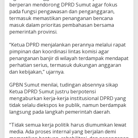
berperan mendorong DPRD Sumut agar fokus
d
i
pada fungsi pengawasan dan penganggaran,
S
termasuk memastikan penanganan bencana
e
masuk dalam prioritas pembahasan bersama
b
pemerintah provinsi.
a
g
i
“Ketua DPRD menjalankan perannya melalui rapat
a
pimpinan dan koordinasi lintas komisi agar
n
penanganan banjir di wilayah terdampak mendapat
S
perhatian serius, termasuk dukungan anggaran
u
dan kebijakan,” ujarnya.
m
u
t
GPBN Sumut menilai, tudingan absennya sikap
Ketua DPRD Sumut justru berpotensi
mengaburkan kerja-kerja institusional DPRD yang
tidak selalu diekspos ke publik, namun berdampak
langsung pada langkah pemerintah daerah.
“Tidak semua kerja politik harus diumumkan lewat
media. Ada proses internal yang berjalan demi