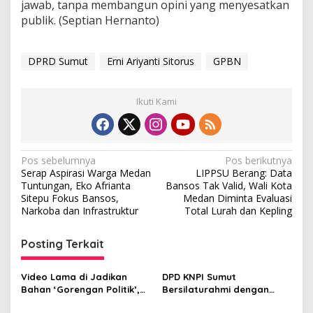
jawab, tanpa membangun opini yang menyesatkan
publik. (Septian Hernanto)
DPRD Sumut
Erni Ariyanti Sitorus
GPBN
Ikuti Kami
N
Pos sebelumnya
Pos berikutnya
Serap Aspirasi Warga Medan
LIPPSU Berang: Data
a
Tuntungan, Eko Afrianta
Bansos Tak Valid, Wali Kota
v
Sitepu Fokus Bansos,
Medan Diminta Evaluasi
Narkoba dan Infrastruktur
Total Lurah dan Kepling
i
g
Posting Terkait
a
s
Video Lama di Jadikan
DPD KNPI Sumut
Bahan ‘Gorengan Politik’,
Bersilaturahmi dengan
i
Ajie Karim di Sebut Sebagai
Ketua DPRD Sumut, Dorong