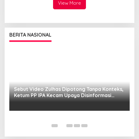
masyarakat
View More
BERITA NASIONAL
Sebut Video Zulhas Dipotong Tanpa Konteks,
K
Ketum PP IPA Kecam Upaya Disinformasi
P
Publik