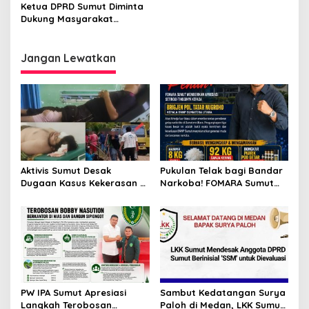
p
‘Pohon Yang Tegak dan
Ranperda Kepemudaan
Ketua DPRD Sumut Diminta
Berbuah Manis’
Segera Disahkan
Dukung Masyarakat
o
Bongkar Dugaan Korupsi
s
Pemkab Labura Yang Telah
Dilaporkan ke KPK
Jangan Lewatkan
Aktivis Sumut Desak
Pukulan Telak bagi Bandar
Dugaan Kasus Kekerasan di
Narkoba! FOMARA Sumut
Dusun Balakka, Desa
Puji Kinerja Kepala BNNP
Gunung Malintang Diusut
Sumut Bongkar Sabu,
Tuntas
Ganja, hingga Pabrik Pod
Getar
PW IPA Sumut Apresiasi
Sambut Kedatangan Surya
Langkah Terobosan
Paloh di Medan, LKK Sumut