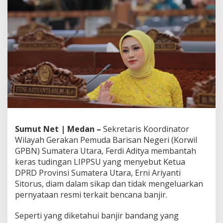
g
a
n
L
I
P
P
S
U
p
e
r
i
h
Sumut Net | Medan –
Sekretaris Koordinator
a
Wilayah Gerakan Pemuda Barisan Negeri (Korwil
l
K
GPBN) Sumatera Utara, Ferdi Aditya membantah
e
keras tudingan LIPPSU yang menyebut Ketua
t
DPRD Provinsi Sumatera Utara, Erni Ariyanti
u
Sitorus, diam dalam sikap dan tidak mengeluarkan
a
pernyataan resmi terkait bencana banjir.
D
P
R
Seperti yang diketahui banjir bandang yang
D