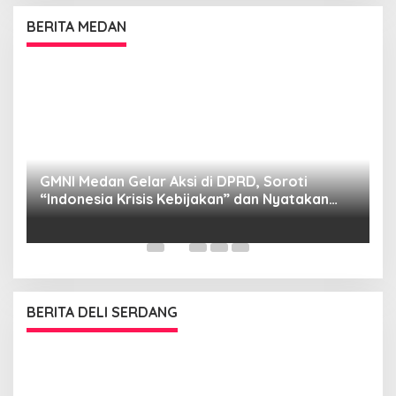
BERITA MEDAN
GMNI Medan Gelar Aksi di DPRD, Soroti
P
“Indonesia Krisis Kebijakan” dan Nyatakan
M
Mosi Tidak Percaya
W
as
BERITA DELI SERDANG