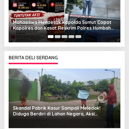
G
“
Mahasiswa Mendesak Kapolda Sumut Copot
M
Kapolres dan Kasat Reskrim Polres Humbahas
Atas Adanya Dugaan Aliran Dana Judi Togel
BERITA DELI SERDANG
Skandal Pabrik Kasur Sampali Meledak!
L
Diduga Berdiri di Lahan Negara, Aksi
A
Mahasiswa Mengguncang, Bupati Deli
Serdang Didesak Bertindak Tegas!