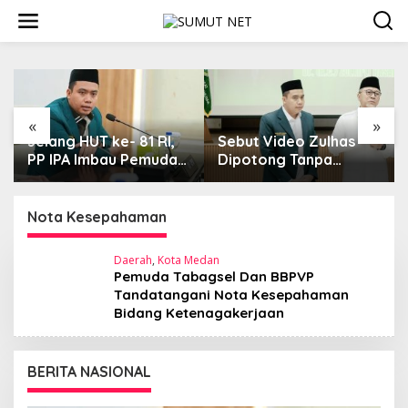
L
e
w
a
t
i
k
e
«
»
k
Jelang HUT ke- 81 RI,
Sebut Video Zulhas
o
PP IPA Imbau Pemuda
Dipotong Tanpa
n
Tangkal Disinformasi,
Konteks, Ketum PP IPA
t
Dukung Polri Jaga
Kecam Upaya
e
Bangsa dan Negara
Disinformasi Publik
Nota Kesepahaman
n
Daerah
,
Kota Medan
Pemuda Tabagsel Dan BBPVP
Tandatangani Nota Kesepahaman
Bidang Ketenagakerjaan
BERITA NASIONAL