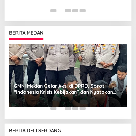
BERITA MEDAN
GMNI Medan Gelar Aksi di DPRD, Soroti
P
“Indonesia Krisis Kebijakan” dan Nyatakan
M
Mosi Tidak Percaya
W
as
BERITA DELI SERDANG