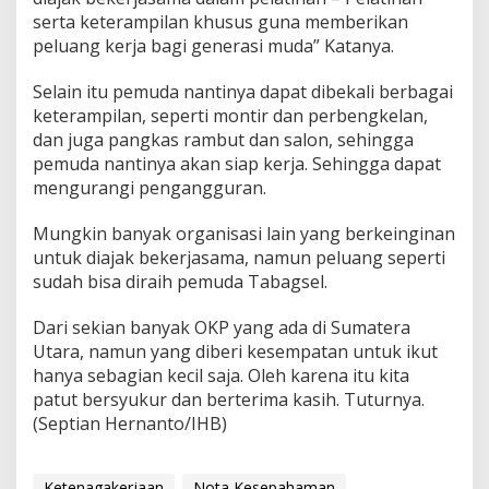
a
serta keterampilan khusus guna memberikan
m
peluang kerja bagi generasi muda” Katanya.
a
n
Selain itu pemuda nantinya dapat dibekali berbagai
B
keterampilan, seperti montir dan perbengkelan,
i
d
dan juga pangkas rambut dan salon, sehingga
a
pemuda nantinya akan siap kerja. Sehingga dapat
n
mengurangi pengangguran.
g
K
Mungkin banyak organisasi lain yang berkeinginan
e
t
untuk diajak bekerjasama, namun peluang seperti
e
sudah bisa diraih pemuda Tabagsel.
n
a
Dari sekian banyak OKP yang ada di Sumatera
g
Utara, namun yang diberi kesempatan untuk ikut
a
k
hanya sebagian kecil saja. Oleh karena itu kita
e
patut bersyukur dan berterima kasih. Tuturnya.
r
(Septian Hernanto/IHB)
j
a
a
Ketenagakerjaan
n
Nota Kesepahaman