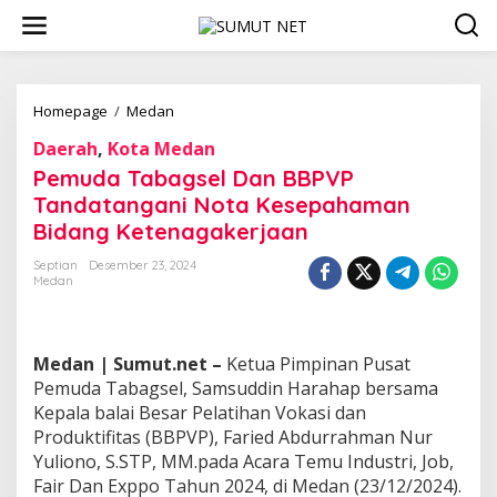
L
e
w
a
t
i
Homepage
/
Medan
P
k
e
Daerah
,
Kota Medan
e
m
k
u
Pemuda Tabagsel Dan BBPVP
o
d
Tandatangani Nota Kesepahaman
n
a
Bidang Ketenagakerjaan
t
T
e
a
Septian
Desember 23, 2024
n
b
Medan
a
g
s
e
Medan | Sumut.net –
Ketua Pimpinan Pusat
l
Pemuda Tabagsel, Samsuddin Harahap bersama
D
Kepala balai Besar Pelatihan Vokasi dan
a
n
Produktifitas (BBPVP), Faried Abdurrahman Nur
B
Yuliono, S.STP, MM.pada Acara Temu Industri, Job,
B
Fair Dan Exppo Tahun 2024, di Medan (23/12/2024).
P