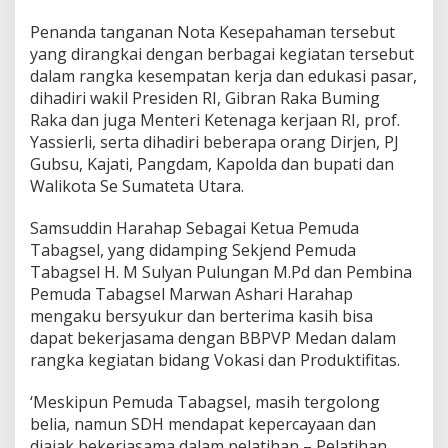
V
Penanda tanganan Nota Kesepahaman tersebut
P
T
yang dirangkai dengan berbagai kegiatan tersebut
a
dalam rangka kesempatan kerja dan edukasi pasar,
n
dihadiri wakil Presiden RI, Gibran Raka Buming
d
Raka dan juga Menteri Ketenaga kerjaan RI, prof.
a
t
Yassierli, serta dihadiri beberapa orang Dirjen, PJ
a
Gubsu, Kajati, Pangdam, Kapolda dan bupati dan
n
Walikota Se Sumateta Utara.
g
a
Samsuddin Harahap Sebagai Ketua Pemuda
n
i
Tabagsel, yang didamping Sekjend Pemuda
N
Tabagsel H. M Sulyan Pulungan M.Pd dan Pembina
o
Pemuda Tabagsel Marwan Ashari Harahap
t
mengaku bersyukur dan berterima kasih bisa
a
dapat bekerjasama dengan BBPVP Medan dalam
K
e
rangka kegiatan bidang Vokasi dan Produktifitas.
s
e
‘Meskipun Pemuda Tabagsel, masih tergolong
p
belia, namun SDH mendapat kepercayaan dan
a
diajak bekerjasama dalam pelatihan – Pelatihan
h