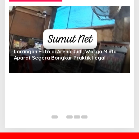
Larangan Foto di Arena Judi, Warga Minta
Aparat Segera Bongkar Praktik Ilegal
D
D