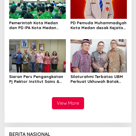
Pemerintah Kota Medan
PD Pemuda Muhammadiyah
dan PD IPA Kota Medan
Kota Medan desak Kejatisu
Siap Bersinergi! Kemajuan
usut dugaan kebocoran
Pelajar Al Washliyah
PAD di PUD Pasar
Dianggap Serius
Siaran Pers Pengangkatan
Silaturahmi Terbatas UBM
Pj Rektor Institut Sains &
Perkuat Ukhuwah Batak
Teknologi TD Pardede
Muslim di Medan
View More
BERITA NASIONAL