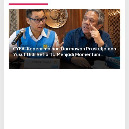
CYEA: Kepemimpinan Darmawan Prasodjo dan
S
i
Yusuf Didi Setiarto Menjadi Momentum
B
Penguatan Transformasi PLN dan Agenda
G
Energi Nasional