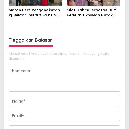
Siaran Pers Pengangkatan
Silaturahmi Terbatas UBM
Pj Rektor Institut Sains &
Perkuat Ukhuwah Batak
Teknologi TD Pardede
Muslim di Medan
Tinggalkan Balasan
Alamat email Anda tidak akan dipublikasikan.
Ruas yang wajib
ditandai
*