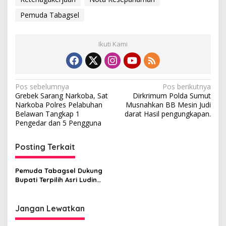
Pemuda Tabagsel
Ikuti Kami
N
Pos sebelumnya
Pos berikutnya
Grebek Sarang Narkoba, Sat
Dirkrimum Polda Sumut
a
Narkoba Polres Pelabuhan
Musnahkan BB Mesin Judi
v
Belawan Tangkap 1
darat Hasil pengungkapan.
Pengedar dan 5 Pengguna
i
g
Posting Terkait
a
s
Pemuda Tabagsel Dukung
Bupati Terpilih Asri Ludin
i
dan Wakil Bupati Lom-Lom
p
Suwondo Jalankan Roda
Pemerintahan
Jangan Lewatkan
o