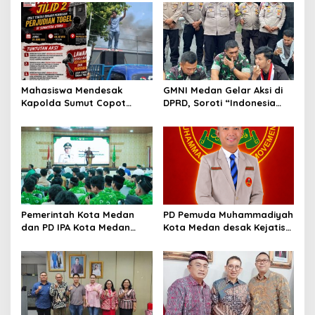
s
GMNI Medan Gelar Aksi di
Mahasiswa Mendesak
DPRD, Soroti “Indonesia
Kapolda Sumut Copot
Krisis Kebijakan” dan
Kapolres dan Kasat
Nyatakan Mosi Tidak
Reskrim Polres Humbahas
Percaya
Atas Adanya Dugaan Aliran
Dana Judi Togel
Pemerintah Kota Medan
PD Pemuda Muhammadiyah
dan PD IPA Kota Medan
Kota Medan desak Kejatisu
Siap Bersinergi! Kemajuan
usut dugaan kebocoran
Pelajar Al Washliyah
PAD di PUD Pasar
Dianggap Serius