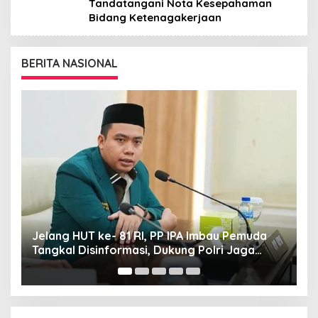
Tandatangani Nota Kesepahaman
Bidang Ketenagakerjaan
BERITA NASIONAL
Sebut Video
Ketum PP IP
Publik
g HUT ke- 81 RI, PP IPA Imbau Pemuda
al Disinformasi, Dukung Polri Jaga
sa dan Negara