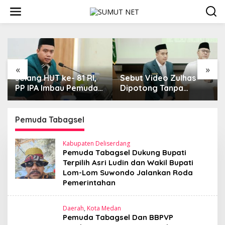
L
e
w
a
t
i
k
e
«
»
k
ke- 81 RI,
Sebut Video Zulhas
Aktivis Sumut 
o
au Pemuda
Dipotong Tanpa
Dugaan Kasus
n
informasi,
Konteks, Ketum PP IPA
Kekerasan di D
t
ri Jaga
Kecam Upaya
Balakka, Desa
e
n Negara
Disinformasi Publik
Malintang Dius
Pemuda Tabagsel
n
Tuntas
Kabupaten Deliserdang
Pemuda Tabagsel Dukung Bupati
Terpilih Asri Ludin dan Wakil Bupati
Lom-Lom Suwondo Jalankan Roda
Pemerintahan
Daerah
,
Kota Medan
Pemuda Tabagsel Dan BBPVP