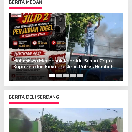
BERITA MEDAN
GMNI Me
“Indone
Mahasiswa Mendesak Kapolda Sumut Copot
Mosi T
Kapolres dan Kasat Reskrim Polres Humbahas
Atas Adanya Dugaan Aliran Dana Judi Togel
BERITA DELI SERDANG