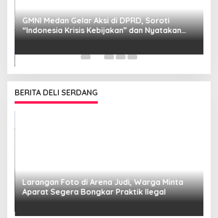
GMNI Medan Gelar Aksi di DPRD, Soroti
P
“Indonesia Krisis Kebijakan” dan Nyatakan
M
Mosi Tidak Percaya
W
as
BERITA DELI SERDANG
Larangan Foto di Arena Judi, Warga Minta
Aparat Segera Bongkar Praktik Ilegal