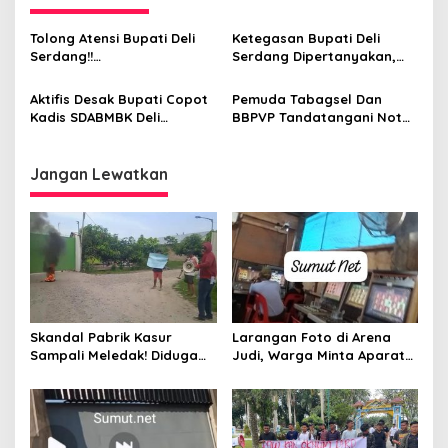
s
i
Tolong Atensi Bupati Deli
Ketegasan Bupati Deli
p
Serdang!!
Serdang Dipertanyakan,
Pengembangbiakan Ikan Air
SAPMA PP Desak Tuntaskan
o
Tawar Diduga Tidak Berizin
Dugaan Pencemaran PT.
Aktifis Desak Bupati Copot
Pemuda Tabagsel Dan
Milik Anggota DPRD
Universal Gloves
s
Kadis SDABMBK Deli
BBPVP Tandatangani Nota
Tertibkan Segera!
Serdang Dugaan Kejahatan
Kesepahaman Bidang
Terorganisir Korupsi
Ketenagakerjaan
Pengerjaan Ruas Jalan
Jangan Lewatkan
Skandal Pabrik Kasur
Larangan Foto di Arena
Sampali Meledak! Diduga
Judi, Warga Minta Aparat
Berdiri di Lahan Negara,
Segera Bongkar Praktik
Aksi Mahasiswa
Ilegal
Mengguncang, Bupati Deli
Serdang Didesak Bertindak
Tegas!