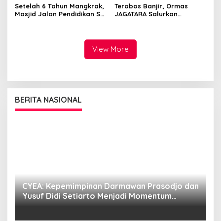
Setelah 6 Tahun Mangkrak,
Terobos Banjir, Ormas
Masjid Jalan Pendidikan Sei
JAGATARA Salurkan
Rotan Akhirnya Kembali
Bantuan ke Posko
Dibangun
Puskesmas Patumbak
View More
BERITA NASIONAL
CYEA: Kepemimpinan Darmawan Prasodjo dan
S
i
Yusuf Didi Setiarto Menjadi Momentum
B
Penguatan Transformasi PLN dan Agenda
G
Energi Nasional