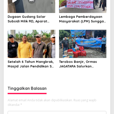
Dugaan Gudang Solar
Lembaga Pemberdayaan
Subsidi Milik RD, Aparat
Masyarakat (LPM) Sunggal
Didesak Lakukan
Desak DPRD Deli Serdang
Penyelidikan
Copot Oknum Anggota
DPRD Diduga Terlibat
Pengeroyokan
Setelah 6 Tahun Mangkrak,
Terobos Banjir, Ormas
Masjid Jalan Pendidikan Sei
JAGATARA Salurkan
Rotan Akhirnya Kembali
Bantuan ke Posko
Dibangun
Puskesmas Patumbak
Tinggalkan Balasan
Alamat email Anda tidak akan dipublikasikan.
Ruas yang wajib
ditandai
*