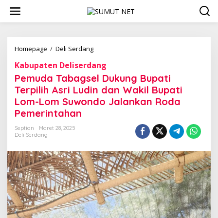
L
e
w
a
t
i
Homepage
/
Deli Serdang
P
k
e
Kabupaten Deliserdang
e
m
k
u
Pemuda Tabagsel Dukung Bupati
o
d
Terpilih Asri Ludin dan Wakil Bupati
n
a
Lom-Lom Suwondo Jalankan Roda
t
T
e
a
Pemerintahan
n
b
a
Septian
Maret 28, 2025
Deli Serdang
g
s
e
l
D
u
k
u
n
g