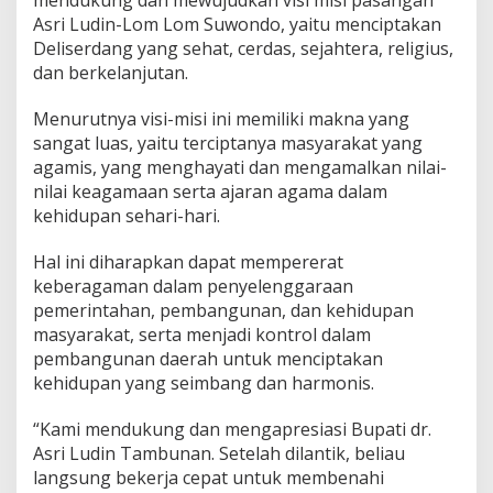
o
Asri Ludin-Lom Lom Suwondo, yaitu menciptakan
J
Deliserdang yang sehat, cerdas, sejahtera, religius,
a
dan berkelanjutan.
l
a
Menurutnya visi-misi ini memiliki makna yang
n
k
sangat luas, yaitu terciptanya masyarakat yang
a
agamis, yang menghayati dan mengamalkan nilai-
n
nilai keagamaan serta ajaran agama dalam
R
kehidupan sehari-hari.
o
d
a
Hal ini diharapkan dapat mempererat
P
keberagaman dalam penyelenggaraan
e
pemerintahan, pembangunan, dan kehidupan
m
masyarakat, serta menjadi kontrol dalam
e
r
pembangunan daerah untuk menciptakan
i
kehidupan yang seimbang dan harmonis.
n
t
“Kami mendukung dan mengapresiasi Bupati dr.
a
Asri Ludin Tambunan. Setelah dilantik, beliau
h
a
langsung bekerja cepat untuk membenahi