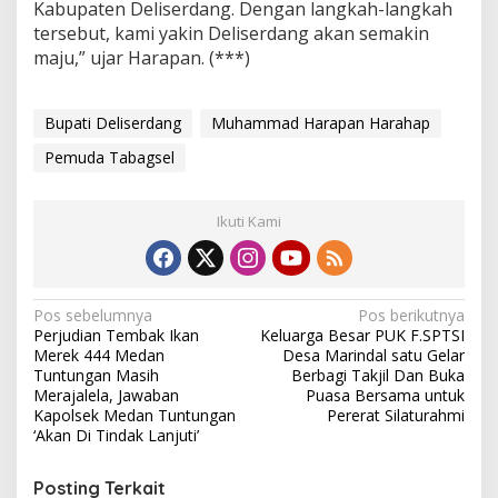
n
Kabupaten Deliserdang. Dengan langkah-langkah
tersebut, kami yakin Deliserdang akan semakin
maju,” ujar Harapan. (***)
Bupati Deliserdang
Muhammad Harapan Harahap
Pemuda Tabagsel
Ikuti Kami
N
Pos sebelumnya
Pos berikutnya
Perjudian Tembak Ikan
Keluarga Besar PUK F.SPTSI
a
Merek 444 Medan
Desa Marindal satu Gelar
v
Tuntungan Masih
Berbagi Takjil Dan Buka
Merajalela, Jawaban
Puasa Bersama untuk
i
Kapolsek Medan Tuntungan
Pererat Silaturahmi
‘Akan Di Tindak Lanjuti’
g
a
Posting Terkait