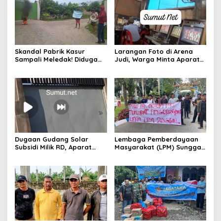
Skandal Pabrik Kasur
Larangan Foto di Arena
Sampali Meledak! Diduga
Judi, Warga Minta Aparat
Berdiri di Lahan Negara,
Segera Bongkar Praktik
Aksi Mahasiswa
Ilegal
Mengguncang, Bupati Deli
Serdang Didesak Bertindak
Tegas!
Dugaan Gudang Solar
Lembaga Pemberdayaan
Subsidi Milik RD, Aparat
Masyarakat (LPM) Sunggal
Didesak Lakukan
Desak DPRD Deli Serdang
Penyelidikan
Copot Oknum Anggota
DPRD Diduga Terlibat
Pengeroyokan