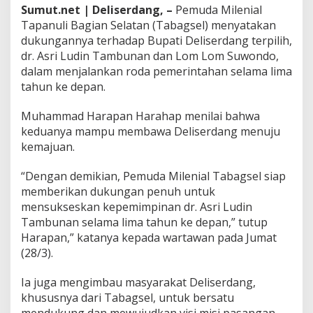
Sumut.net | Deliserdang, –
Pemuda Milenial
n
W
Tapanuli Bagian Selatan (Tabagsel) menyatakan
a
dukungannya terhadap Bupati Deliserdang terpilih,
k
dr. Asri Ludin Tambunan dan Lom Lom Suwondo,
i
dalam menjalankan roda pemerintahan selama lima
l
tahun ke depan.
B
u
p
Muhammad Harapan Harahap menilai bahwa
a
keduanya mampu membawa Deliserdang menuju
t
kemajuan.
i
L
o
“Dengan demikian, Pemuda Milenial Tabagsel siap
m
memberikan dukungan penuh untuk
-
mensukseskan kepemimpinan dr. Asri Ludin
L
Tambunan selama lima tahun ke depan,” tutup
o
Harapan,” katanya kepada wartawan pada Jumat
m
S
(28/3).
u
w
Ia juga mengimbau masyarakat Deliserdang,
o
khususnya dari Tabagsel, untuk bersatu
n
mendukung dan mewujudkan visi misi pasangan
d