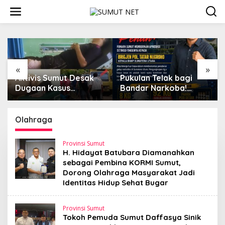
L
e
w
a
t
i
k
e
«
»
k
Aktivis Sumut Desak
Pukulan Telak bagi
PW
o
Dugaan Kasus
Bandar Narkoba!
Ap
n
Kekerasan di Dusun
FOMARA Sumut Puji
Te
t
Balakka, Desa Gunung
Kinerja Kepala BNNP
Bo
e
Malintang Diusut
Sumut Bongkar Sabu,
Ba
Olahraga
n
Tuntas
Ganja, hingga Pabrik
Si
Pod Getar
Provinsi Sumut
H. Hidayat Batubara Diamanahkan
sebagai Pembina KORMI Sumut,
Dorong Olahraga Masyarakat Jadi
Identitas Hidup Sehat Bugar
Provinsi Sumut
Tokoh Pemuda Sumut Daffasya Sinik