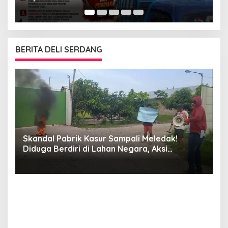
Atas Adanya Dugaan Aliran Dana Judi Togel
BERITA DELI SERDANG
Skandal Pabrik Kasur Sampali Meledak!
L
Diduga Berdiri di Lahan Negara, Aksi
A
Mahasiswa Mengguncang, Bupati Deli
Serdang Didesak Bertindak Tegas!