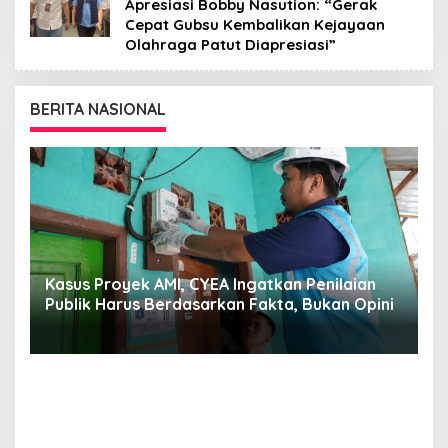
Apresiasi Bobby Nasution: “Gerak
Cepat Gubsu Kembalikan Kejayaan
Olahraga Patut Diapresiasi”
BERITA NASIONAL
Kasus Proyek AMI, CYEA Ingatkan Penilaian
C
Publik Harus Berdasarkan Fakta, Bukan Opini
Y
P
E