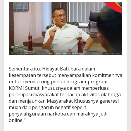
y
a
r
a
k
a
t
J
a
d
i
I
d
Sementara itu, Hidayat Batubara dalam
e
kesempatan tersebut menyampaikan komitmennya
n
untuk mendukung penuh program-program
t
KORMI Sumut, khususnya dalam memperluas
i
partisipasi masyarakat terhadap aktivitas olahraga
t
a
dan menjauhkan Masyarakat Khususnya generasi
s
muda dari pengaruh negatif seperti
H
penyalahgunaan narkoba dan maraknya judi
i
online,”
d
u