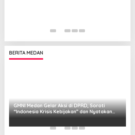
BERITA MEDAN
GMNI Medan Gelar Aksi di DPRD, Soroti
P
“Indonesia Krisis Kebijakan” dan Nyatakan
M
Mosi Tidak Percaya
W
as