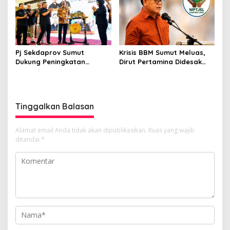
“SSM”
Pj Sekdaprov Sumut
Krisis BBM Sumut Meluas,
Dukung Peningkatan
Dirut Pertamina Didesak
Olahraga Masyarakat di
Copot GM Pertamina Patra
Sumatera Utara, Kormi
Niaga MOR 1 Sumbagut
Sumut Siap sehat bugarkan
masyarakat
Tinggalkan Balasan
Alamat email Anda tidak akan dipublikasikan.
Ruas yang wajib
ditandai
*