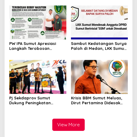
Gunung Malintang Diusut
Sumut Bongkar Sabu,
Tuntas
Ganja, hingga Pabrik Pod
Getar
PW IPA Sumut Apresiasi
Sambut Kedatangan Surya
Langkah Terobosan
Paloh di Medan, LKK Sumut
Gubernur Bobby Nasution
Sampaikan Aspirasi dan
Bangun Nias dan Sipiongot
Desak Evaluasi Anggota
DPRD Sumut Berinisial
“SSM”
Pj Sekdaprov Sumut
Krisis BBM Sumut Meluas,
Dukung Peningkatan
Dirut Pertamina Didesak
Olahraga Masyarakat di
Copot GM Pertamina Patra
Sumatera Utara, Kormi
Niaga MOR 1 Sumbagut
Sumut Siap sehat bugarkan
masyarakat
View More