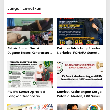
Minim Prestasi Banyakin
Pencitraan H. Baharuddin
Jangan Lewatkan
Siagian
Aktivis Sumut Desak
Pukulan Telak bagi Bandar
Dugaan Kasus Kekerasan di
Narkoba! FOMARA Sumut
Dusun Balakka, Desa
Puji Kinerja Kepala BNNP
Gunung Malintang Diusut
Sumut Bongkar Sabu,
Tuntas
Ganja, hingga Pabrik Pod
Getar
PW IPA Sumut Apresiasi
Sambut Kedatangan Surya
Langkah Terobosan
Paloh di Medan, LKK Sumut
Gubernur Bobby Nasution
Sampaikan Aspirasi dan
Bangun Nias dan Sipiongot
Desak Evaluasi Anggota
DPRD Sumut Berinisial