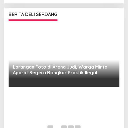
BERITA DELI SERDANG
Larangan Foto di Arena Judi, Warga Minta
Aparat Segera Bongkar Praktik Ilegal
D
D