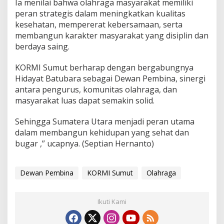
p
Ia menilai bahwa olahraga masyarakat memiliki
S
peran strategis dalam meningkatkan kualitas
e
kesehatan, mempererat kebersamaan, serta
h
membangun karakter masyarakat yang disiplin dan
a
t
berdaya saing.
B
u
KORMI Sumut berharap dengan bergabungnya
g
Hidayat Batubara sebagai Dewan Pembina, sinergi
a
antara pengurus, komunitas olahraga, dan
r
masyarakat luas dapat semakin solid.
Sehingga Sumatera Utara menjadi peran utama
dalam membangun kehidupan yang sehat dan
bugar ,” ucapnya. (Septian Hernanto)
Dewan Pembina
KORMI Sumut
Olahraga
Ikuti Kami