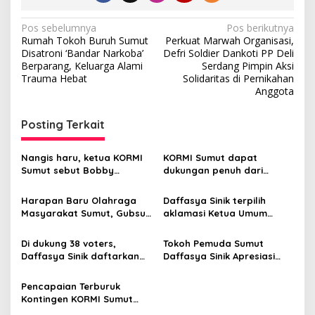
N
Pos sebelumnya
Pos berikutnya
Rumah Tokoh Buruh Sumut
Perkuat Marwah Organisasi,
a
Disatroni ‘Bandar Narkoba’
Defri Soldier Dankoti PP Deli
v
Berparang, Keluarga Alami
Serdang Pimpin Aksi
Trauma Hebat
Solidaritas di Pernikahan
i
Anggota
g
Posting Terkait
a
s
Nangis haru, ketua KORMI
KORMI Sumut dapat
i
Sumut sebut Bobby
dukungan penuh dari
p
Nasution Bapak
Gubsu Bobby Nasution
Pembangunan Olahraga
Harapan Baru Olahraga
Daffasya Sinik terpilih
o
Masyarakat
Masyarakat Sumut, Gubsu
aklamasi Ketua Umum
s
Bobby Nasution Selesaikan
KORMI Sumut, gantikan
Pembiayaan FORNAS VIII
Baharuddin Siagian
Di dukung 38 voters,
Tokoh Pemuda Sumut
2025
Daffasya Sinik daftarkan
Daffasya Sinik Apresiasi
diri sebagai Calon Ketua
Bobby Nasution: “Gerak
Komite Olahraga
Cepat Gubsu Kembalikan
Pencapaian Terburuk
Masyarakat Sumut
Kejayaan Olahraga Patut
Kontingen KORMI Sumut
Diapresiasi”
Ajang Fornas VII NTB 2025,