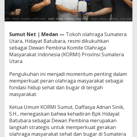
m
a
n
a
h
k
Sumut Net | Medan —
Tokoh olahraga Sumatera
a
Utara, Hidayat Batubara, resmi dikukuhkan
n
sebagai Dewan Pembina Komite Olahraga
s
e
Masyarakat Indonesia (KORMI) Provinsi Sumatera
b
Utara.
a
g
Pengukuhan ini menjadi momentum penting dalam
a
memperkuat peran olahraga masyarakat sebagai
i
P
fondasi hidup sehat dan bugar di tengah
e
masyarakat.
m
b
Ketua Umum KORMI Sumut, Daffasya Adnan Sinik,
i
S.H., menegaskan bahwa kehadiran Bpk Hidayat
n
a
Batubara sebagai Dewan Pembina merupakan
K
langkah strategis untuk memperkuat gerakan
O
olahraga masyarakat sehat dan bugar di Sumatera
R