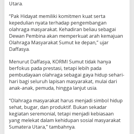
Utara.
M
I
S
“Pak Hidayat memiliki komitmen kuat serta
u
kepedulian nyata terhadap pengembangan
m
olahraga masyarakat. Kehadiran beliau sebagai
u
Dewan Pembina akan memperkuat arah kemajuan
t
Olahraga Masyarakat Sumut ke depan,” ujar
,
D
Daffasya.
o
r
Menurut Daffasya, KORMI Sumut tidak hanya
o
berfokus pada prestasi, tetapi lebih pada
n
pembudayaan olahraga sebagai gaya hidup sehari-
g
O
hari bagi seluruh lapisan masyarakat, mulai dari
l
anak-anak, pemuda, hingga lanjut usia.
a
h
“Olahraga masyarakat harus menjadi simbol hidup
r
sehat, bugar, dan produktif. Bukan sekadar
a
g
kegiatan seremonial, tetapi menjadi kebiasaan
a
yang melekat dalam kehidupan sosial masyarakat
M
Sumatera Utara,” tambahnya.
a
s