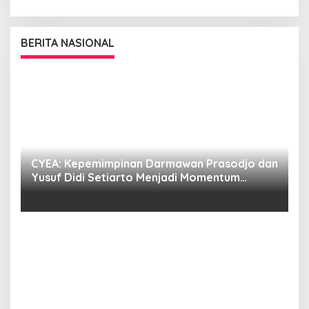
BERITA NASIONAL
CYEA: Kepemimpinan Darmawan Prasodjo dan
S
i
Yusuf Didi Setiarto Menjadi Momentum
B
Penguatan Transformasi PLN dan Agenda
G
Energi Nasional