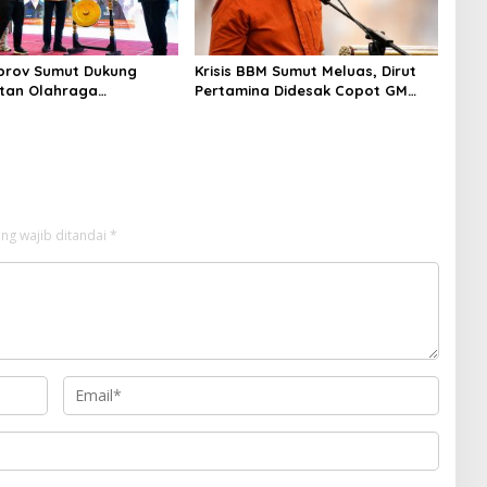
prov Sumut Dukung
Krisis BBM Sumut Meluas, Dirut
tan Olahraga
Pertamina Didesak Copot GM
at di Sumatera Utara,
Pertamina Patra Niaga MOR 1
mut Siap sehat
Sumbagut
n masyarakat
ng wajib ditandai
*