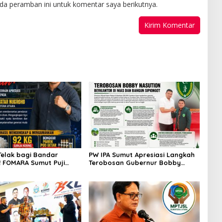
da peramban ini untuk komentar saya berikutnya.
Telak bagi Bandar
PW IPA Sumut Apresiasi Langkah
 FOMARA Sumut Puji
Terobosan Gubernur Bobby
Kepala BNNP Sumut
Nasution Bangun Nias dan
Sabu, Ganja, hingga
Sipiongot
od Getar