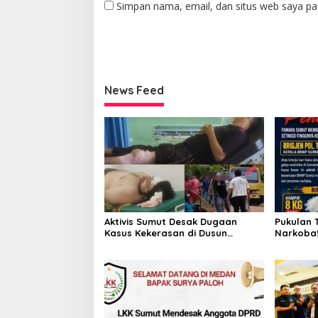
Simpan nama, email, dan situs web saya pa
News Feed
Aktivis Sumut Desak Dugaan
Pukulan 
Kasus Kekerasan di Dusun
Narkoba!
Balakka, Desa Gunung Malintang
Kinerja 
Diusut Tuntas
Bongkar 
Pabrik P