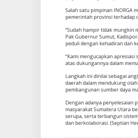
m
b
Salah satu pimpinan INORGA m
i
pemerintah provinsi terhadap 
a
y
“Sudah hampir tidak mungkin me
a
Pak Gubernur Sumut, Kadispor
a
n
peduli dengan kehadiran dan k
F
O
“Kami mengucapkan apresiasi 
R
atas dukungannya dalam memaj
N
A
S
Langkah ini dinilai sebagai an
V
daerah dalam mendukung olahr
I
pembangunan sumber daya manu
I
I
Dengan adanya penyelesaian p
2
0
masyarakat Sumatera Utara berh
2
serupa, serta terbangun siste
5
dan berkolaborasi. (Septian He