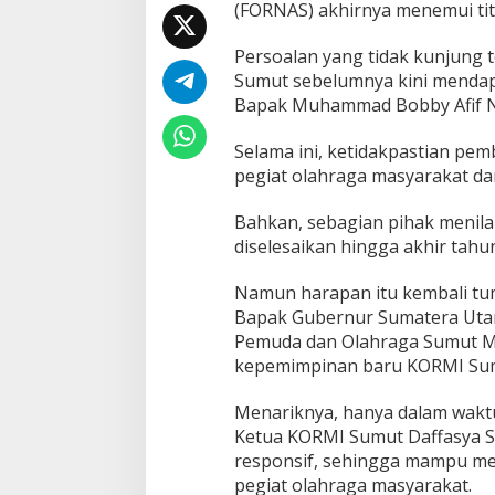
(FORNAS) akhirnya menemui titi
B
o
b
Persoalan yang tidak kunjung 
b
Sumut sebelumnya kini mendapa
y
Bapak Muhammad Bobby Afif N
N
a
s
Selama ini, ketidakpastian pe
u
pegiat olahraga masyarakat da
t
i
Bahkan, sebagian pihak menila
o
diselesaikan hingga akhir tahu
n
S
e
Namun harapan itu kembali tum
l
Bapak Gubernur Sumatera Utar
e
Pemuda dan Olahraga Sumut M. 
s
kepemimpinan baru KORMI Sumut
a
i
k
Menariknya, hanya dalam wakt
a
Ketua KORMI Sumut Daffasya Si
n
responsif, sehingga mampu me
P
pegiat olahraga masyarakat.
e