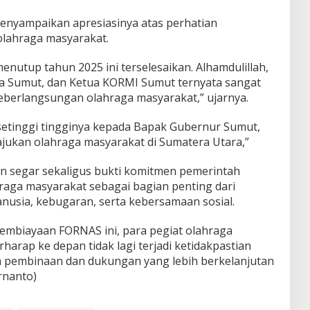
enyampaikan apresiasinya atas perhatian
olahraga masyarakat.
nutup tahun 2025 ini terselesaikan. Alhamdulillah,
a Sumut, dan Ketua KORMI Sumut ternyata sangat
eberlangsungan olahraga masyarakat,” ujarnya.
setinggi tingginya kepada Bapak Gubernur Sumut,
ukan olahraga masyarakat di Sumatera Utara,”
gin segar sekaligus bukti komitmen pemerintah
aga masyarakat sebagai bagian penting dari
sia, kebugaran, serta kebersamaan sosial.
embiayaan FORNAS ini, para pegiat olahraga
arap ke depan tidak lagi terjadi ketidakpastian
m pembinaan dan dukungan yang lebih berkelanjutan
rnanto)