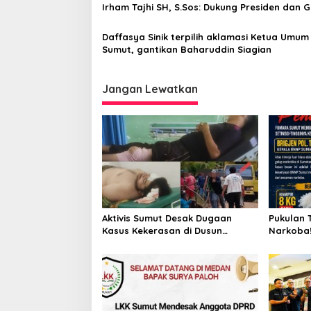
Irham Tajhi SH, S.Sos: Dukung Presiden dan 
Kapolda Sumut Jangan Duduk Manis!
Daffasya Sinik terpilih aklamasi Ketua Umu
Sumut, gantikan Baharuddin Siagian
Jangan Lewatkan
Aktivis Sumut Desak Dugaan
Pukulan 
Kasus Kekerasan di Dusun
Narkoba!
Balakka, Desa Gunung Malintang
Kinerja 
Diusut Tuntas
Bongkar 
Pabrik P