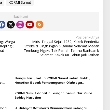
ga
KORMI Sumut
Ikuti Kami
Pos berikutnya
ng: Warga
Miris! Tinggal Sejak 1982, Kakek Penderita
Kepling 6
Stroke di Lingkungan 6 Bandar Selamat Medan
wat
Tembung Ngaku Tak Pernah Terima Bantuan b
Selamat: Kakek 68 Tahun Jadi Korban
Nangis haru, ketua KORMI Sumut sebut Bobby
et
Nasution Bapak Pembangunan Olahraga
Masyarakat
KORMI Sumut dapat dukungan penuh dari Gubsu
Bobby Nasution
hmad
H. Hidayat Batubara Diamanahkan sebagai