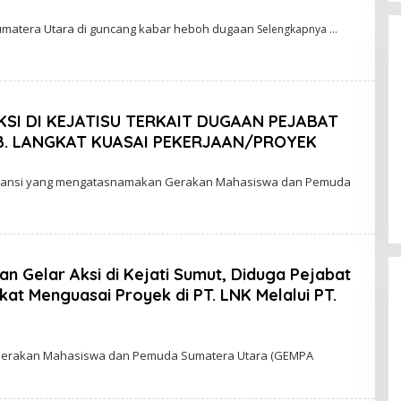
umatera Utara di guncang kabar heboh dugaan
Selengkapnya
SI DI KEJATISU TERKAIT DUGAAN PEJABAT
B. LANGKAT KUASAI PEKERJAAN/PROYEK
GMNI Medan Gelar Aksi di DPRD,
sak Kapolda
Soroti “Indonesia Krisis Kebijakan”
Aliansi yang mengatasnamakan Gerakan Mahasiswa dan Pemuda
olres dan Kasat
dan Nyatakan Mosi Tidak Percaya
Humbahas Atas
iran Dana Judi
 Gelar Aksi di Kejati Sumut, Diduga Pejabat
kat Menguasai Proyek di PT. LNK Melalui PT.
 Gerakan Mahasiswa dan Pemuda Sumatera Utara (GEMPA
asur Sampali
Larangan Foto di Arena Judi,