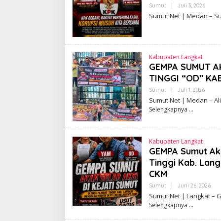
Sumut
|
Juli 3, 2026
O
L
Sumut Net | Medan – S
E
H
S
E
P
T
Kabupaten Langkat
I
GEMPA SUMUT AK
A
N
TINGGI “OD” KA
Sumut
|
Juli 1, 2026
O
Mahasiswa Mende
L
Sumut Net | Medan – ‎
Sumut Copot Kap
E
Selengkapnya
H
Reskrim Polres 
S
Adanya Dugaan Al
E
Togel
P
T
Kabupaten Langkat
I
GEMPA Sumut Akan
A
N
Tinggi Kab. Lang
CKM
Sumut
|
Juni 26, 2026
O
L
Sumut Net | Langkat –
E
Selengkapnya
H
S
Skandal Pabrik K
E