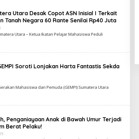
erdiri di Lahan
Warga Minta Aparat Segera
asiswa
Bongkar Praktik Ilegal
ra Utara Desak Copot ASN Inisial I Terkait
ati Deli
n Tanah Negara 60 Rante Senilai Rp40 Juta
Bertindak Tegas!
6
O
L
umatera Utara – Ketua Ikatan Pelajar Mahasiswa Peduli
E
H
S
E
P
T
I
GEMPI Soroti Lonjakan Harta Fantastis Sekda
A
N
O
Gerakan Mahasiswa dan Pemuda (GEMPI) Sumatera Utara
E
H
S
E
P
T
ih, Penganiayaan Anak di Bawah Umur Terjadi
A
N
m Berat Pelaku!
25
O
L