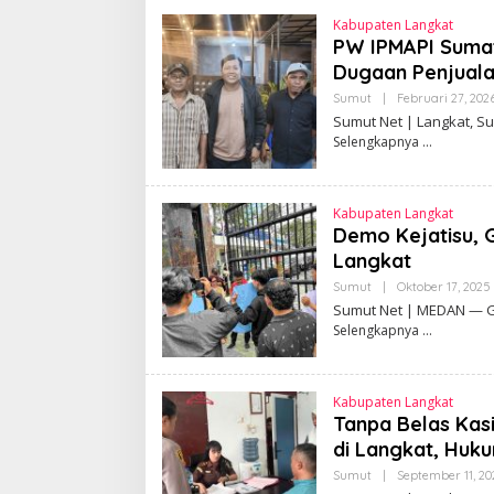
Meledak! Diduga B
P
Kabupaten Langkat
T
Negara, Aksi Mah
PW IPMAPI Sumate
I
Mengguncang, Bup
A
Dugaan Penjuala
N
Serdang Didesak 
Sumut
|
Februari 27, 202
Sumut Net | Langkat, S
Selengkapnya
Kabupaten Langkat
Demo Kejatisu, 
Langkat
Sumut
|
Oktober 17, 2025
L
Sumut Net | MEDAN — 
Selengkapnya
Kabupaten Langkat
I
Tanpa Belas Kas
di Langkat, Huku
Sumut
|
September 11, 20