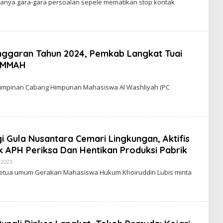
Hanya gara-gara persoalan sepele mematikan stop kontak
E
H
S
E
P
T
I
 Anggaran Tahun 2024, Pemkab Langkat Tuai
A
N
IMMAH
 Pimpinan Cabang Himpunan Mahasiswa Al Washliyah (PC
i Gula Nusantara Cemari Lingkungan, Aktifis
 APH Periksa Dan Hentikan Produksi Pabrik
 2025
O
L
 Ketua umum Gerakan Mahasiswa Hukum Khoiruddin Lubis minta
E
H
S
E
P
T
I