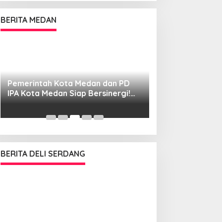
BERITA MEDAN
Pemerintah Kota Medan dan PD
PD Pemuda Muh
IPA Kota Medan Siap Bersinergi!
Medan desak Kej
Kemajuan Pelajar Al Washliyah
kebocoran PAD d
Dianggap Serius
BERITA DELI SERDANG
Lembaga Pembe