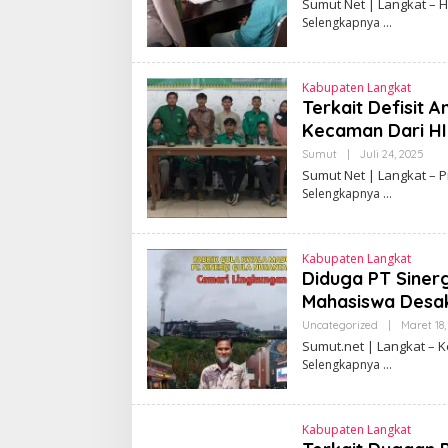
Sumut Net | Langkat – 
Selengkapnya
Kabupaten Langkat
Terkait Defisit
Kecaman Dari H
Sumut
|
Juli 24, 2025
O
L
Sumut Net | Langkat –
E
Selengkapnya
H
S
E
P
T
Kabupaten Langkat
I
Diduga PT Sinerg
A
N
Mahasiswa Desak
Uncategorized
|
Maret 18,
Sumut.net | Langkat –
Selengkapnya
Kabupaten Langkat