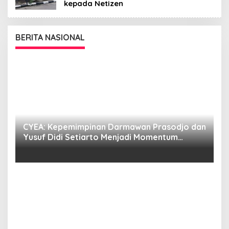
kepada Netizen
BERITA NASIONAL
CYEA: Kepemimpinan Darmawan Prasodjo dan
S
i
Yusuf Didi Setiarto Menjadi Momentum
B
Penguatan Transformasi PLN dan Agenda
G
Energi Nasional