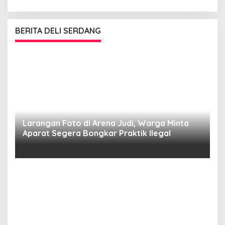
BERITA DELI SERDANG
Larangan Foto di Arena Judi, Warga Minta
Aparat Segera Bongkar Praktik Ilegal
D
D