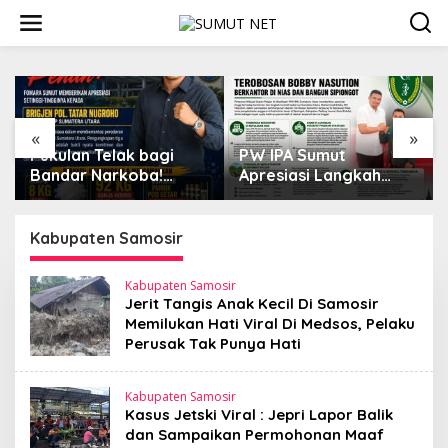
L
e
w
a
t
i
k
e
«
»
k
Pukulan Telak bagi
PW IPA Sumut
o
Bandar Narkoba!
Apresiasi Langkah
n
FOMARA Sumut Puji
Terobosan Gubernur
t
Kinerja Kepala BNNP
Bobby Nasution
e
Sumut Bongkar Sabu,
Bangun Nias dan
Kabupaten Samosir
n
Ganja, hingga Pabrik
Sipiongot
Pod Getar
Kabupaten Samosir
Jerit Tangis Anak Kecil Di Samosir
Memilukan Hati Viral Di Medsos, Pelaku
Perusak Tak Punya Hati
Kabupaten Samosir
Kasus Jetski Viral : Jepri Lapor Balik
dan Sampaikan Permohonan Maaf