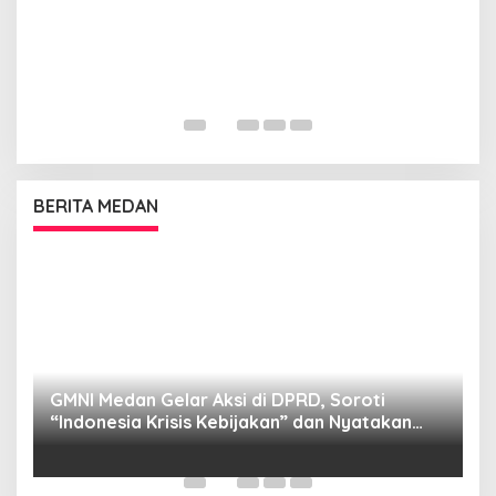
BERITA MEDAN
GMNI Medan Gelar Aksi di DPRD, Soroti
P
“Indonesia Krisis Kebijakan” dan Nyatakan
M
Mosi Tidak Percaya
W
as