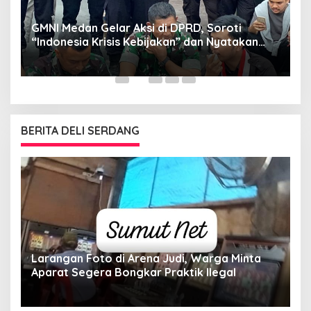
GMNI Medan Gelar Aksi di DPRD, Soroti
P
“Indonesia Krisis Kebijakan” dan Nyatakan
M
Mosi Tidak Percaya
W
as
BERITA DELI SERDANG
Larangan Foto di Arena Judi, Warga Minta
Aparat Segera Bongkar Praktik Ilegal