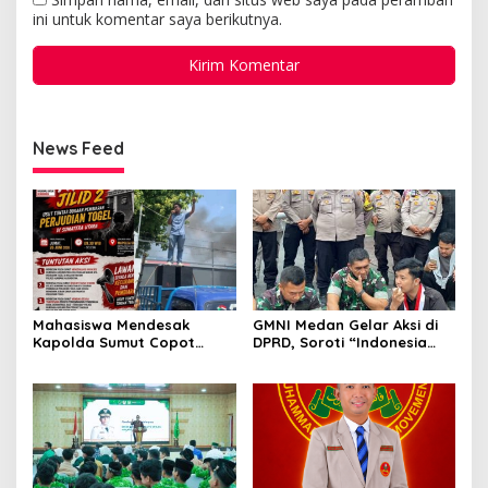
ini untuk komentar saya berikutnya.
News Feed
GMNI Medan Gelar Aksi di
Mahasiswa Mendesak
DPRD, Soroti “Indonesia
Kapolda Sumut Copot
Krisis Kebijakan” dan
Kapolres dan Kasat
Nyatakan Mosi Tidak
Reskrim Polres Humbahas
Percaya
Atas Adanya Dugaan Aliran
Dana Judi Togel