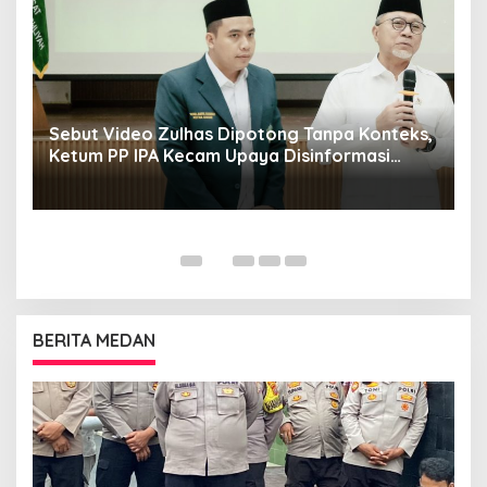
Sebut Video Zulhas Dipotong Tanpa Konteks,
K
Ketum PP IPA Kecam Upaya Disinformasi
P
Publik
BERITA MEDAN