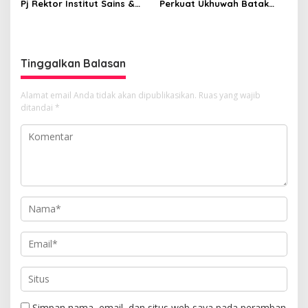
Pj Rektor Institut Sains &
Perkuat Ukhuwah Batak
Teknologi TD Pardede
Muslim di Medan
Tinggalkan Balasan
Alamat email Anda tidak akan dipublikasikan.
Ruas yang wajib
ditandai
*
Simpan nama, email, dan situs web saya pada peramban