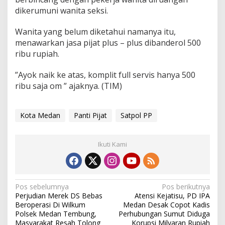
dikerumuni wanita seksi.
Wanita yang belum diketahui namanya itu,
menawarkan jasa pijat plus – plus dibanderol 500
ribu rupiah.
”Ayok naik ke atas, komplit full servis hanya 500
ribu saja om ” ajaknya. (TIM)
Kota Medan
Panti Pijat
Satpol PP
Ikuti Kami
N
Pos sebelumnya
Pos berikutnya
Perjudian Merek DS Bebas
Atensi Kejatisu, PD IPA
a
Beroperasi Di Wilkum
Medan Desak Copot Kadis
v
Polsek Medan Tembung,
Perhubungan Sumut Diduga
Masyarakat Resah Tolong
Korupsi Milyaran Rupiah