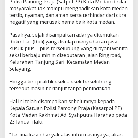
Polisi Pamong Praja (Satpol PP) Kota Medan dinilai
a
masyarakat tak mampu menghadirkan kota medan
s
tertib, nyaman, dan aman serta terhindar dari citra
i
D
negatif yang merusak nama baik kota medan.
i
K
Pasalnya, sejak disampaikan adanya ditemukan
e
Ruko Liar (Ruli) yang disulap menyediakan jasa
l
kusuk plus – plus terselubung yang dilayani wanita
u
r
seksi berbaju minim diseputaran Jalan Ringroad,
a
Kelurahan Tanjung Sari, Kecamatan Medan
h
Selayang.
a
n
Hingga kini praktik esek – esek terselubung
T
a
tersebut masih berlanjut tanpa penindakan.
n
j
Hal ini telah disampaikan sebelumnya kepada
u
Kepala Satuan Polisi Pamong Praja (Kasatpol PP)
n
Kota Medan Rakhmat Adi Syahputra Harahap pada
g
S
23 Januari lalu.
a
r
“Terima kasih banyak atas informasinya ya, akan
i