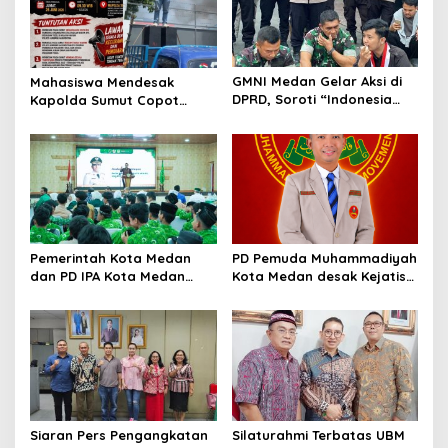
GMNI Medan Gelar Aksi di
Mahasiswa Mendesak
DPRD, Soroti “Indonesia
Kapolda Sumut Copot
Krisis Kebijakan” dan
Kapolres dan Kasat
Nyatakan Mosi Tidak
Reskrim Polres Humbahas
Percaya
Atas Adanya Dugaan Aliran
Dana Judi Togel
Pemerintah Kota Medan
PD Pemuda Muhammadiyah
dan PD IPA Kota Medan
Kota Medan desak Kejatisu
Siap Bersinergi! Kemajuan
usut dugaan kebocoran
Pelajar Al Washliyah
PAD di PUD Pasar
Dianggap Serius
Siaran Pers Pengangkatan
Silaturahmi Terbatas UBM