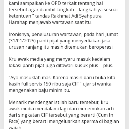
kami sampaikan ke OPD terkait tentang hal
,
tersebut agar diambil langkah – langkah ya sesuai
A
d
ketentuan ” tandas Rakhmat Adi Syahputra
a
Harahap menjawab wartawan saat itu.
A
p
Ironisnya, penelusuran wartawan, pada hari Jumat
a
(31/01/2025) panti pijat yang menyediakan jasa
S
a
urusan ranjang itu masih ditemukan beroperasi.
t
p
Kru awak media yang menyaru masuk kedalam
o
lokasi panti pijat juga ditawari kusuk plus – plus.
l
P
“Ayo masuklah mas. Karena masih baru buka kita
P
K
kasih full servis 150 ribu saja CIF ” ujar si wanita
o
mengenakan baju minim itu.
t
a
Menarik mendengar istilah baru tersebut, kru
M
awak media mendalami lagi dan menemukan arti
e
d
dari singkatan CIF tersebut yang berarti (Cum In
a
Face) yang berarti mengeluarkan sperma di bagian
n
wajah.