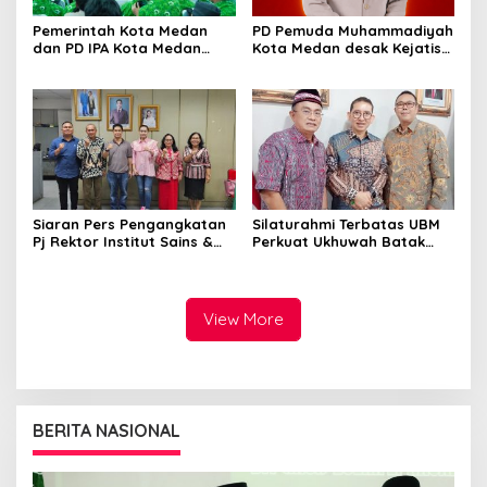
Pemerintah Kota Medan
PD Pemuda Muhammadiyah
dan PD IPA Kota Medan
Kota Medan desak Kejatisu
Siap Bersinergi! Kemajuan
usut dugaan kebocoran
Pelajar Al Washliyah
PAD di PUD Pasar
Dianggap Serius
Siaran Pers Pengangkatan
Silaturahmi Terbatas UBM
Pj Rektor Institut Sains &
Perkuat Ukhuwah Batak
Teknologi TD Pardede
Muslim di Medan
View More
BERITA NASIONAL