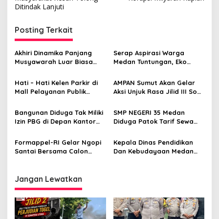
i
Ditindak Lanjuti
g
Posting Terkait
a
s
Akhiri Dinamika Panjang
Serap Aspirasi Warga
i
Musyawarah Luar Biasa
Medan Tuntungan, Eko
p
Shri Mariaman Kuil Medan
Afrianta Sitepu Fokus
Tetapkan Ketua Secara
Bansos, Narkoba dan
Hati – Hati Kelen Parkir di
AMPAN Sumut Akan Gelar
o
Aklamasi
Infrastruktur
Mall Pelayanan Publik
Aksi Unjuk Rasa Jilid III Soal
s
(MPP) Medan Gak aman,
Dugaan Sarang Prostitusi
buktinya Sepeda Motor
di Kota Medan
Bangunan Diduga Tak Miliki
SMP NEGERI 35 Medan
bisa Raib
Izin PBG di Depan Kantor
Diduga Patok Tarif Sewa
Lurah Tegal Sari Mandala
Kantin Tak Wajar,
III, Himbauan Kepling 13
Formappel Kota Medan:
Formappel-RI Gelar Ngopi
Kepala Dinas Pendidikan
Diabaikan!
Dugaan Jadi Ajang Pungli
Santai Bersama Calon
Dan Kebudayaan Medan
Pengurus DPD Kota Medan
Diduga Aksi Pungli
Ramadhan Fair XIX, Aktifis
Mahasiswa Desak Sekda
Jangan Lewatkan
Kota Medan Serius
Tindakan Tegas