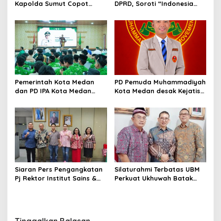
DPRD, Soroti “Indonesia
Kapolda Sumut Copot
Krisis Kebijakan” dan
Kapolres dan Kasat
Nyatakan Mosi Tidak
Reskrim Polres Humbahas
Percaya
Atas Adanya Dugaan Aliran
Dana Judi Togel
Pemerintah Kota Medan
PD Pemuda Muhammadiyah
dan PD IPA Kota Medan
Kota Medan desak Kejatisu
Siap Bersinergi! Kemajuan
usut dugaan kebocoran
Pelajar Al Washliyah
PAD di PUD Pasar
Dianggap Serius
Siaran Pers Pengangkatan
Silaturahmi Terbatas UBM
Pj Rektor Institut Sains &
Perkuat Ukhuwah Batak
Teknologi TD Pardede
Muslim di Medan
Tinggalkan Balasan