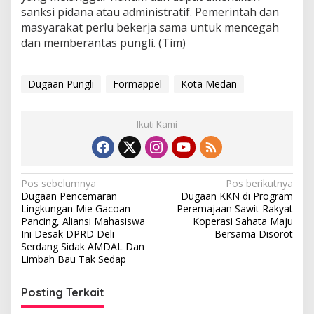
sanksi pidana atau administratif. Pemerintah dan
masyarakat perlu bekerja sama untuk mencegah
dan memberantas pungli. (Tim)
Dugaan Pungli
Formappel
Kota Medan
Ikuti Kami
N
Pos sebelumnya
Pos berikutnya
Dugaan Pencemaran
Dugaan KKN di Program
a
Lingkungan Mie Gacoan
Peremajaan Sawit Rakyat
v
Pancing, Aliansi Mahasiswa
Koperasi Sahata Maju
Ini Desak DPRD Deli
Bersama Disorot
i
Serdang Sidak AMDAL Dan
Limbah Bau Tak Sedap
g
a
Posting Terkait
s