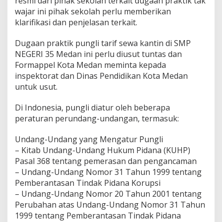
resmi dari pihak sekolah terkait dugaan praktik tak
D
wajar ini pihak sekolah perlu memberikan
u
klarifikasi dan penjelasan terkait.
g
a
Dugaan praktik pungli tarif sewa kantin di SMP
a
n
NEGERI 35 Medan ini perlu diusut tuntas dan
J
Formappel Kota Medan meminta kepada
a
inspektorat dan Dinas Pendidikan Kota Medan
d
untuk usut.
i
A
j
Di Indonesia, pungli diatur oleh beberapa
a
peraturan perundang-undangan, termasuk:
n
g
Undang-Undang yang Mengatur Pungli
P
– Kitab Undang-Undang Hukum Pidana (KUHP)
u
n
Pasal 368 tentang pemerasan dan pengancaman
g
– Undang-Undang Nomor 31 Tahun 1999 tentang
l
Pemberantasan Tindak Pidana Korupsi
i
– Undang-Undang Nomor 20 Tahun 2001 tentang
Perubahan atas Undang-Undang Nomor 31 Tahun
1999 tentang Pemberantasan Tindak Pidana