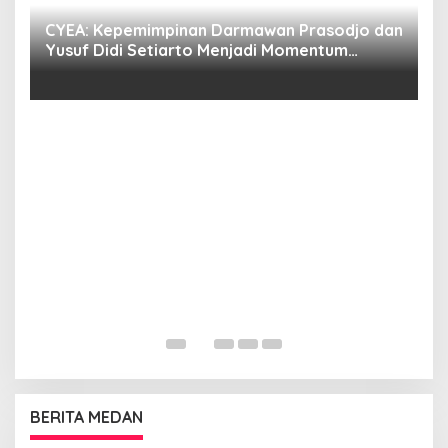
CYEA: Kepemimpinan Darmawan Prasodjo dan
S
i
Yusuf Didi Setiarto Menjadi Momentum
B
Penguatan Transformasi PLN dan Agenda
G
Energi Nasional
BERITA MEDAN