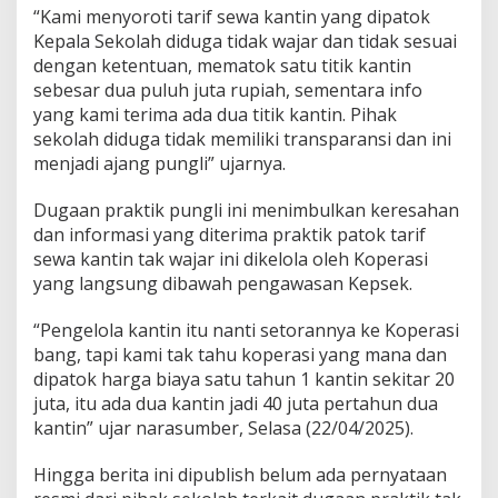
“Kami menyoroti tarif sewa kantin yang dipatok
W
a
Kepala Sekolah diduga tidak wajar dan tidak sesuai
j
dengan ketentuan, mematok satu titik kantin
a
sebesar dua puluh juta rupiah, sementara info
r
yang kami terima ada dua titik kantin. Pihak
,
F
sekolah diduga tidak memiliki transparansi dan ini
o
menjadi ajang pungli” ujarnya.
r
m
Dugaan praktik pungli ini menimbulkan keresahan
a
dan informasi yang diterima praktik patok tarif
p
p
sewa kantin tak wajar ini dikelola oleh Koperasi
e
yang langsung dibawah pengawasan Kepsek.
l
K
“Pengelola kantin itu nanti setorannya ke Koperasi
o
bang, tapi kami tak tahu koperasi yang mana dan
t
a
dipatok harga biaya satu tahun 1 kantin sekitar 20
M
juta, itu ada dua kantin jadi 40 juta pertahun dua
e
kantin” ujar narasumber, Selasa (22/04/2025).
d
a
Hingga berita ini dipublish belum ada pernyataan
n
: