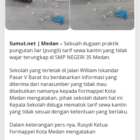
g
a
P
a
t
o
k
Sumut.net | Medan –
Sebuah dugaan praktik
T
a
pungutan liar (pungli) tarif sewa kantin yang tidak
r
wajar terungkap di SMP NEGERI 35 Medan.
i
f
Sekolah yang terletak di Jalan William Iskandar
S
Pasar V Barat itu berdasarkan informasi yang
e
w
diterima dari narasumber yang tidak mau
a
disebutkan namanya kepada Formappel Kota
K
Medan mengatakan, pihak sekolah dalam hal ini
a
Kepala Sekolah diduga mematok tarif sewa kantin
n
t
yang tidak sesuai dengan ketentuan yang berlaku.
i
n
Dalam keterangan pers nya, Rusydi Ketua
T
Formappel Kota Medan mengatakan
a
k