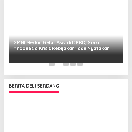
GMNI Medan Gelar Aksi di DPRD, Soroti
P
“Indonesia Krisis Kebijakan” dan Nyatakan
M
Mosi Tidak Percaya
W
as
BERITA DELI SERDANG