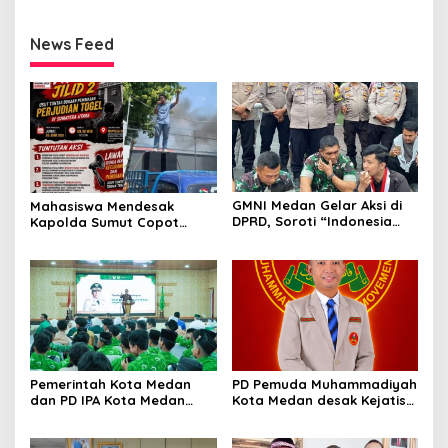
News Feed
GMNI Medan Gelar Aksi di
Mahasiswa Mendesak
DPRD, Soroti “Indonesia
Kapolda Sumut Copot
Krisis Kebijakan” dan
Kapolres dan Kasat
Nyatakan Mosi Tidak
Reskrim Polres Humbahas
Percaya
Atas Adanya Dugaan Aliran
Dana Judi Togel
Pemerintah Kota Medan
PD Pemuda Muhammadiyah
dan PD IPA Kota Medan
Kota Medan desak Kejatisu
Siap Bersinergi! Kemajuan
usut dugaan kebocoran
Pelajar Al Washliyah
PAD di PUD Pasar
Dianggap Serius