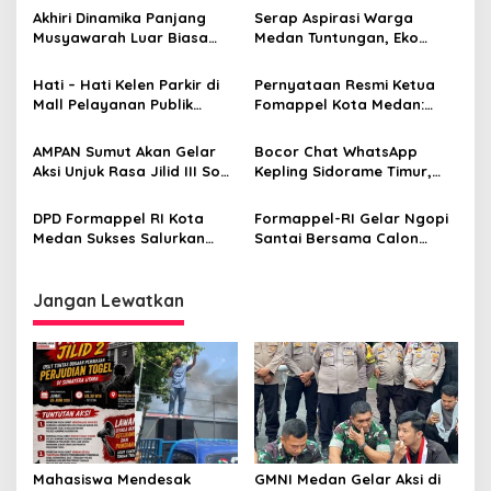
i
Akhiri Dinamika Panjang
Serap Aspirasi Warga
p
Musyawarah Luar Biasa
Medan Tuntungan, Eko
Shri Mariaman Kuil Medan
Afrianta Sitepu Fokus
o
Tetapkan Ketua Secara
Bansos, Narkoba dan
Hati – Hati Kelen Parkir di
Pernyataan Resmi Ketua
Aklamasi
Infrastruktur
s
Mall Pelayanan Publik
Fomappel Kota Medan:
(MPP) Medan Gak aman,
“Medan Bukan Kota yang
buktinya Sepeda Motor
Pantas Tenggelam Setiap
AMPAN Sumut Akan Gelar
Bocor Chat WhatsApp
bisa Raib
Musim Hujan”
Aksi Unjuk Rasa Jilid III Soal
Kepling Sidorame Timur,
Dugaan Sarang Prostitusi
Diduga ‘Nego Harga’ Urus
di Kota Medan
KTP
DPD Formappel RI Kota
Formappel-RI Gelar Ngopi
Medan Sukses Salurkan
Santai Bersama Calon
Donasi Jumat Berkah di
Pengurus DPD Kota Medan
Masjid Al Muharram Medan
Johor
Jangan Lewatkan
GMNI Medan Gelar Aksi di
Mahasiswa Mendesak