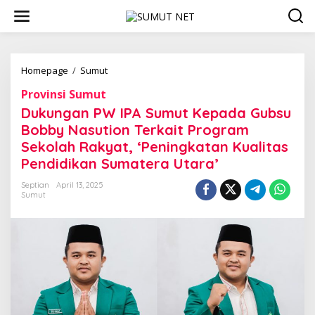
L
e
w
a
t
i
Homepage
/
Sumut
D
k
u
Provinsi Sumut
e
k
k
u
Dukungan PW IPA Sumut Kepada Gubsu
o
n
Bobby Nasution Terkait Program
n
g
Sekolah Rakyat, ‘Peningkatan Kualitas
t
a
e
n
Pendidikan Sumatera Utara’
n
P
W
Septian
April 13, 2025
Sumut
I
P
A
S
u
m
u
t
K
e