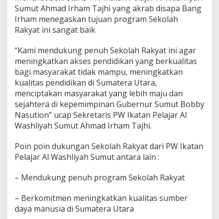
k
Sumut Ahmad Irham Tajhi yang akrab disapa Bang
a
Irham menegaskan tujuan program Sekolah
i
Rakyat ini sangat baik
t
P
“Kami mendukung penuh Sekolah Rakyat ini agar
r
o
meningkatkan akses pendidikan yang berkualitas
g
bagi masyarakat tidak mampu, meningkatkan
r
kualitas pendidikan di Sumatera Utara,
a
menciptakan masyarakat yang lebih maju dan
m
sejahtera di kepemimpinan Gubernur Sumut Bobby
S
e
Nasution” ucap Sekretaris PW Ikatan Pelajar Al
k
Washliyah Sumut Ahmad Irham Tajhi.
o
l
Poin poin dukungan Sekolah Rakyat dari PW Ikatan
a
Pelajar Al Washliyah Sumut antara lain :
h
R
a
– Mendukung penuh program Sekolah Rakyat
k
y
– Berkomitmen meningkatkan kualitas sumber
a
daya manusia di Sumatera Utara
t
,