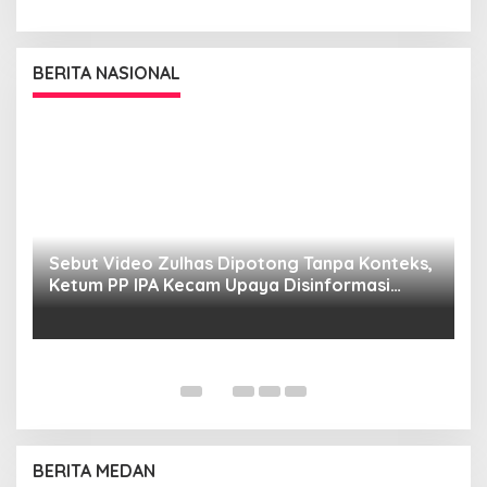
BERITA NASIONAL
Sebut Video Zulhas Dipotong Tanpa Konteks,
K
Ketum PP IPA Kecam Upaya Disinformasi
P
Publik
BERITA MEDAN