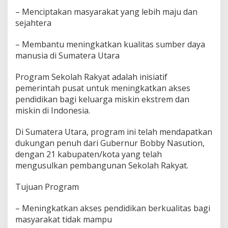
i
d
– Menciptakan masyarakat yang lebih maju dan
i
sejahtera
k
a
– Membantu meningkatkan kualitas sumber daya
n
manusia di Sumatera Utara
S
u
m
Program Sekolah Rakyat adalah inisiatif
a
pemerintah pusat untuk meningkatkan akses
t
pendidikan bagi keluarga miskin ekstrem dan
e
miskin di Indonesia.
r
a
U
Di Sumatera Utara, program ini telah mendapatkan
t
dukungan penuh dari Gubernur Bobby Nasution,
a
dengan 21 kabupaten/kota yang telah
r
mengusulkan pembangunan Sekolah Rakyat.
a
'
Tujuan Program
– Meningkatkan akses pendidikan berkualitas bagi
masyarakat tidak mampu