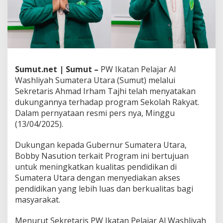
p
a
d
a
G
u
b
Sumut.net | Sumut –
PW Ikatan Pelajar Al
s
u
Washliyah Sumatera Utara (Sumut) melalui
B
Sekretaris Ahmad Irham Tajhi telah menyatakan
o
dukungannya terhadap program Sekolah Rakyat.
b
Dalam pernyataan resmi pers nya, Minggu
b
y
(13/04/2025).
N
a
Dukungan kepada Gubernur Sumatera Utara,
s
Bobby Nasution terkait Program ini bertujuan
u
untuk meningkatkan kualitas pendidikan di
t
i
Sumatera Utara dengan menyediakan akses
o
pendidikan yang lebih luas dan berkualitas bagi
n
masyarakat.
T
e
Menurut Sekretaris PW Ikatan Pelajar Al Washliyah
r