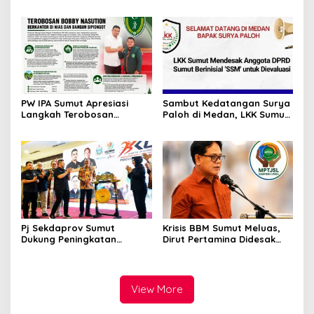
Dusun Balakka, Desa
Puji Kinerja Kepala BNNP
Gunung Malintang Diusut
Sumut Bongkar Sabu,
Tuntas
Ganja, hingga Pabrik Pod
Getar
PW IPA Sumut Apresiasi
Sambut Kedatangan Surya
Langkah Terobosan
Paloh di Medan, LKK Sumut
Gubernur Bobby Nasution
Sampaikan Aspirasi dan
Bangun Nias dan Sipiongot
Desak Evaluasi Anggota
DPRD Sumut Berinisial
“SSM”
Pj Sekdaprov Sumut
Krisis BBM Sumut Meluas,
Dukung Peningkatan
Dirut Pertamina Didesak
Olahraga Masyarakat di
Copot GM Pertamina Patra
Sumatera Utara, Kormi
Niaga MOR 1 Sumbagut
Sumut Siap sehat bugarkan
masyarakat
View More