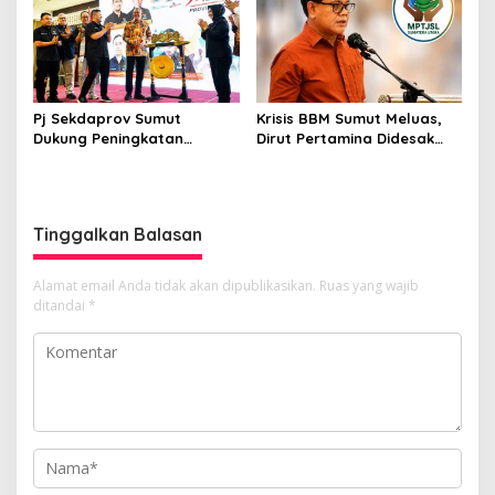
DPRD Sumut Berinisial
“SSM”
Pj Sekdaprov Sumut
Krisis BBM Sumut Meluas,
Dukung Peningkatan
Dirut Pertamina Didesak
Olahraga Masyarakat di
Copot GM Pertamina Patra
Sumatera Utara, Kormi
Niaga MOR 1 Sumbagut
Sumut Siap sehat bugarkan
masyarakat
Tinggalkan Balasan
Alamat email Anda tidak akan dipublikasikan.
Ruas yang wajib
ditandai
*