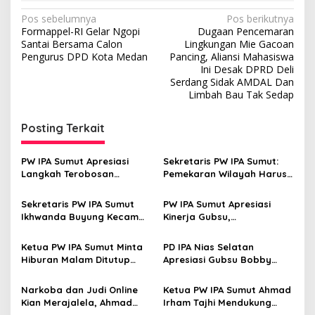
N
Pos sebelumnya
Pos berikutnya
Formappel-RI Gelar Ngopi
Dugaan Pencemaran
a
Santai Bersama Calon
Lingkungan Mie Gacoan
v
Pengurus DPD Kota Medan
Pancing, Aliansi Mahasiswa
Ini Desak DPRD Deli
i
Serdang Sidak AMDAL Dan
Limbah Bau Tak Sedap
g
a
Posting Terkait
s
i
PW IPA Sumut Apresiasi
Sekretaris PW IPA Sumut:
p
Langkah Terobosan
Pemekaran Wilayah Harus
Gubernur Bobby Nasution
Prioritaskan
o
Bangun Nias dan Sipiongot
Kesejahteraan, Bukan
Sekretaris PW IPA Sumut
PW IPA Sumut Apresiasi
Kepentingan Elit
s
Ikhwanda Buyung Kecam
Kinerja Gubsu,
Wacana Pemekaran
Pembangunan Stadion
Sumatera Pantai Timur
Teladan Dikebut Target
Ketua PW IPA Sumut Minta
PD IPA Nias Selatan
Rampung Mei 2026
Hiburan Malam Ditutup
Apresiasi Gubsu Bobby
Selama Ramadhan
Nasution atas Peresmian
Jembatan
Narkoba dan Judi Online
Ketua PW IPA Sumut Ahmad
Kian Merajalela, Ahmad
Irham Tajhi Mendukung