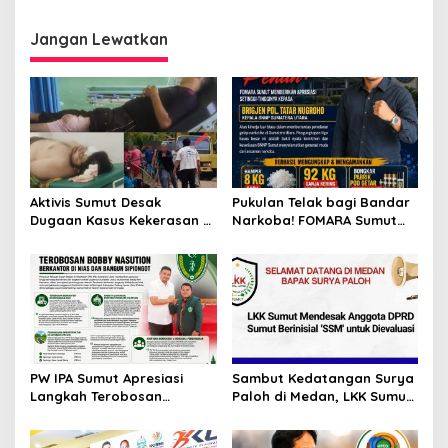
Irham Tajhi SH, S.Sos:
Rahmat Hidayat Rambe,
Dukung Presiden dan
Pimpin UNIVA Labuhan Batu
Gubsu, Kapolda Sumut
Jangan Lewatkan
Jangan Duduk Manis!
Aktivis Sumut Desak
Pukulan Telak bagi Bandar
Dugaan Kasus Kekerasan di
Narkoba! FOMARA Sumut
Dusun Balakka, Desa
Puji Kinerja Kepala BNNP
Gunung Malintang Diusut
Sumut Bongkar Sabu,
Tuntas
Ganja, hingga Pabrik Pod
Getar
PW IPA Sumut Apresiasi
Sambut Kedatangan Surya
Langkah Terobosan
Paloh di Medan, LKK Sumut
Gubernur Bobby Nasution
Sampaikan Aspirasi dan
Bangun Nias dan Sipiongot
Desak Evaluasi Anggota