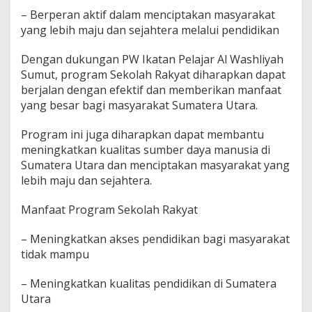
'
– Berperan aktif dalam menciptakan masyarakat
P
yang lebih maju dan sejahtera melalui pendidikan
e
n
Dengan dukungan PW Ikatan Pelajar Al Washliyah
i
Sumut, program Sekolah Rakyat diharapkan dapat
n
g
berjalan dengan efektif dan memberikan manfaat
k
yang besar bagi masyarakat Sumatera Utara.
a
t
Program ini juga diharapkan dapat membantu
a
meningkatkan kualitas sumber daya manusia di
n
K
Sumatera Utara dan menciptakan masyarakat yang
u
lebih maju dan sejahtera.
a
l
Manfaat Program Sekolah Rakyat
i
t
a
– Meningkatkan akses pendidikan bagi masyarakat
s
tidak mampu
P
e
– Meningkatkan kualitas pendidikan di Sumatera
n
Utara
d