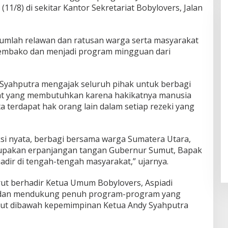
(11/8) di sekitar Kantor Sekretariat Bobylovers, Jalan
sejumlah relawan dan ratusan warga serta masyarakat
sembako dan menjadi program mingguan dari
Skandal Pabrik Kasur Sampali
Meledak! Diduga Berdiri di Lahan
 Syahputra mengajak seluruh pihak untuk berbagi
Negara, Aksi Mahasiswa
t yang membutuhkan karena hakikatnya manusia
Mengguncang, Bupati Deli
 terdapat hak orang lain dalam setiap rezeki yang
Serdang Didesak Bertindak Tegas!
si nyata, berbagi bersama warga Sumatera Utara,
rupakan erpanjangan tangan Gubernur Sumut, Bapak
adir di tengah-tengah masyarakat,” ujarnya.
rut berhadir Ketua Umum Bobylovers, Aspiadi
 dan mendukung penuh program-program yang
mut dibawah kepemimpinan Ketua Andy Syahputra