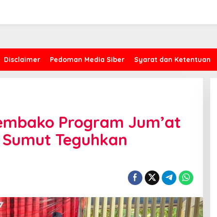
Disclaimer
Pedoman Media Siber
Syarat dan Ketentuan
Sembako Program Jum’at
s Sumut Teguhkan
Kasus Proyek AMI, CYEA Ingatkan
Penilaian Publik Harus
Berdasarkan Fakta, Bukan Opini