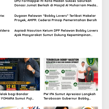
DPD Formappel RI Kota Medan Sukses Salurkan
Donasi Jumat Berkah di Masjid Al Muharram Medan
Johor
te:
Dugaan Relawan “Bobby Lovers” Terlibat Makelar
Proyek, AMPR: Cederai Prinsip Pemerintahan Bersih
aldera
Aspiadi Nasution Ketum DPP Relawan Bobby Lovers
Ajak Masyarakat Sumut Dukung Kepemimpinan
Gubernur Terpilih (Bobby – Surya)
Telak bagi Bandar
PW IPA Sumut Apresiasi Langkah
 FOMARA Sumut Puji
Terobosan Gubernur Bobby
Kepala BNNP Sumut
Nasution Bangun Nias dan
Sabu, Ganja, hingga
Sipiongot