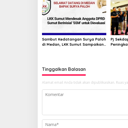
Pabrik P
Sambut Kedatangan Surya Paloh
Pj Sekda
di Medan, LKK Sumut Sampaikan
Peningka
Aspirasi dan Desak Evaluasi
Masyarak
Anggota DPRD Sumut Berinisial
Kormi Su
“SSM”
bugarka
Tinggalkan Balasan
Alamat email Anda tidak akan dipublikasikan.
Ruas ya