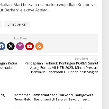
kalian. Mari bersama-sama kita wujudkan Kolaborasi
t Berkah” ajaknya Aspiadi.
Jumat berkah
Ikuti Kami
Pos berikutnya
ngan Ketua
Pencapaian Terburuk Kontingen KORMI Sumut
epemudaan
Ajang Fornas VII NTB 2025, Minim Prestasi
Banyakin Pencitraan H. Baharuddin Siagian
at,
Komitmen Pemberantasan Narkoba, Bobylovers
Terus Gelar Sosialisasi di Seluruh Sekolah se-
Sumatera Utara