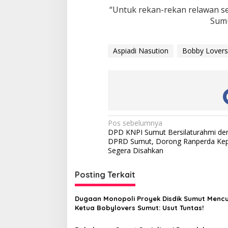
o
“Untuk rekan-rekan relawan se
m
Sumu
i
t
m
Aspiadi Nasution
Bobby Lovers
e
n
S
o
s
i
a
l
N
Pos sebelumnya
DPD KNPI Sumut Bersilaturahmi de
a
DPRD Sumut, Dorong Ranperda K
v
Segera Disahkan
i
Posting Terkait
g
a
Dugaan Monopoli Proyek Disdik Sumut Mencu
s
Ketua Bobylovers Sumut: Usut Tuntas!
i