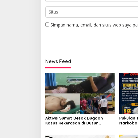
Simpan nama, email, dan situs web saya pa
News Feed
Aktivis Sumut Desak Dugaan
Pukulan 
Kasus Kekerasan di Dusun
Narkoba!
Balakka, Desa Gunung Malintang
Kinerja 
Diusut Tuntas
Bongkar 
Pabrik P