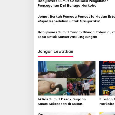
Bobylovers Sumut Sosialisasi Penyuluhan
p
Pencegahan Dini Bahaya Narkoba
o
Jumat Berkah Pemuda Pancasila Medan Esta
s
Wujud Kepedulian untuk Masyarakat
Bobylovers Sumut Tanam Ribuan Pohon di K
Toba untuk Konservasi Lingkungan
Jangan Lewatkan
Aktivis Sumut Desak Dugaan
Pukulan 
Kasus Kekerasan di Dusun
Narkoba!
Balakka, Desa Gunung Malintang
Kinerja 
Diusut Tuntas
Bongkar 