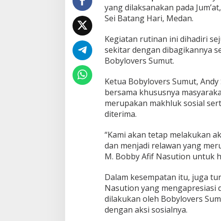
,
yang dilaksanakan pada Jum’at, 
B
Sei Batang Hari, Medan.
o
b
Kegiatan rutinan ini dihadiri 
y
sekitar dengan dibagikannya 
l
o
Bobylovers Sumut.
v
e
Ketua Bobylovers Sumut, Andy
r
bersama khususnya masyaraka
s
merupakan makhluk sosial serta
S
u
diterima.
m
u
“Kami akan tetap melakukan ak
t
dan menjadi relawan yang me
T
M. Bobby Afif Nasution untuk h
e
g
u
Dalam kesempatan itu, juga tu
h
Nasution yang mengapresiasi
k
dilakukan oleh Bobylovers Su
a
dengan aksi sosialnya.
n
K