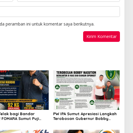
da peramban ini untuk komentar saya berikutnya.
Telak bagi Bandar
PW IPA Sumut Apresiasi Langkah
 FOMARA Sumut Puji
Terobosan Gubernur Bobby
Kepala BNNP Sumut
Nasution Bangun Nias dan
Sabu, Ganja, hingga
Sipiongot
od Getar