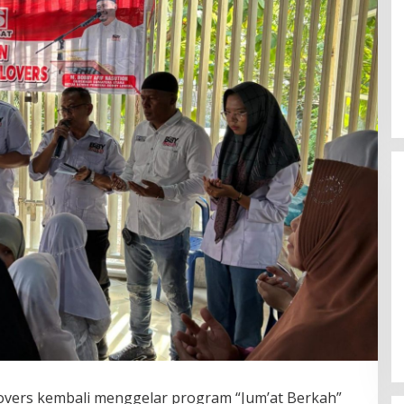
Mahasiswa Mendesak Kapolda
Sumut Copot Kapolres dan Kasat
Reskrim Polres Humbahas Atas
Adanya Dugaan Aliran Dana Judi
Togel
vers kembali menggelar program “Jum’at Berkah”