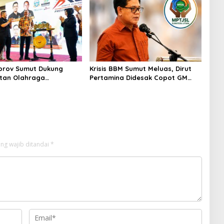
od Getar
prov Sumut Dukung
Krisis BBM Sumut Meluas, Dirut
tan Olahraga
Pertamina Didesak Copot GM
at di Sumatera Utara,
Pertamina Patra Niaga MOR 1
mut Siap sehat
Sumbagut
n masyarakat
ng wajib ditandai
*