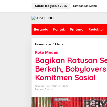
L
Tambahkan Menu
e
Sabtu, 8 Agustus 2026
w
a
t
i
k
Beranda
Kontak
Tentang
Redaktur
e
k
o
Homepage
/
Medan
B
n
a
t
Kota Medan
g
e
i
Bagikan Ratusan 
n
k
a
Berkah, Bobylover
n
R
Komitmen Sosial
a
t
Septian
Agustus 22, 2025
u
Medan
,
Sumut
s
a
n
S