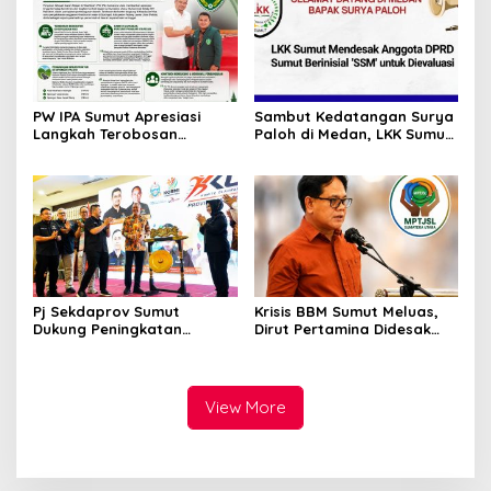
Getar
PW IPA Sumut Apresiasi
Sambut Kedatangan Surya
Langkah Terobosan
Paloh di Medan, LKK Sumut
Gubernur Bobby Nasution
Sampaikan Aspirasi dan
Bangun Nias dan Sipiongot
Desak Evaluasi Anggota
DPRD Sumut Berinisial
“SSM”
Pj Sekdaprov Sumut
Krisis BBM Sumut Meluas,
Dukung Peningkatan
Dirut Pertamina Didesak
Olahraga Masyarakat di
Copot GM Pertamina Patra
Sumatera Utara, Kormi
Niaga MOR 1 Sumbagut
Sumut Siap sehat bugarkan
masyarakat
View More