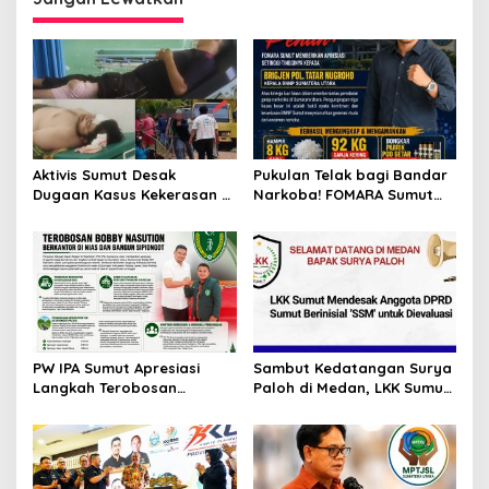
Surya)
Aktivis Sumut Desak
Pukulan Telak bagi Bandar
Dugaan Kasus Kekerasan di
Narkoba! FOMARA Sumut
Dusun Balakka, Desa
Puji Kinerja Kepala BNNP
Gunung Malintang Diusut
Sumut Bongkar Sabu,
Tuntas
Ganja, hingga Pabrik Pod
Getar
PW IPA Sumut Apresiasi
Sambut Kedatangan Surya
Langkah Terobosan
Paloh di Medan, LKK Sumut
Gubernur Bobby Nasution
Sampaikan Aspirasi dan
Bangun Nias dan Sipiongot
Desak Evaluasi Anggota
DPRD Sumut Berinisial
“SSM”