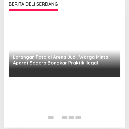
BERITA DELI SERDANG
Larangan Foto di Arena Judi, Warga Minta
Aparat Segera Bongkar Praktik Ilegal
D
D