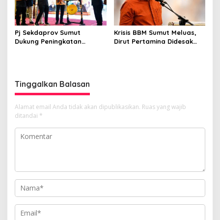
Pj Sekdaprov Sumut
Krisis BBM Sumut Meluas,
Dukung Peningkatan
Dirut Pertamina Didesak
Olahraga Masyarakat di
Copot GM Pertamina Patra
Sumatera Utara, Kormi
Niaga MOR 1 Sumbagut
Sumut Siap sehat bugarkan
masyarakat
Tinggalkan Balasan
Alamat email Anda tidak akan dipublikasikan.
Ruas yang wajib
ditandai
*