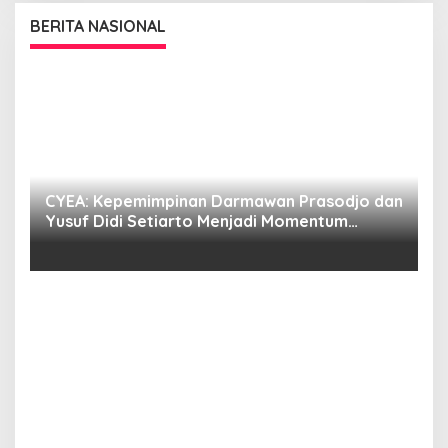
BERITA NASIONAL
CYEA: Kepemimpinan Darmawan Prasodjo dan
S
i
Yusuf Didi Setiarto Menjadi Momentum
B
Penguatan Transformasi PLN dan Agenda
G
Energi Nasional