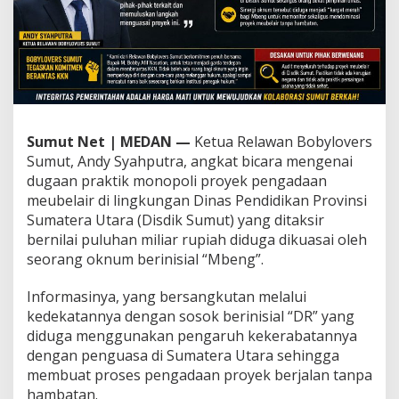
D
i
s
d
i
k
S
u
m
Sumut Net | MEDAN —
Ketua Relawan Bobylovers
u
Sumut, Andy Syahputra, angkat bicara mengenai
t
dugaan praktik monopoli proyek pengadaan
M
meubelair di lingkungan Dinas Pendidikan Provinsi
e
Sumatera Utara (Disdik Sumut) yang ditaksir
n
c
bernilai puluhan miliar rupiah diduga dikuasai oleh
u
seorang oknum berinisial “Mbeng”.
a
t
Informasinya, yang bersangkutan melalui
,
kedekatannya dengan sosok berinisial “DR” yang
K
e
diduga menggunakan pengaruh kekerabatannya
t
dengan penguasa di Sumatera Utara sehingga
u
membuat proses pengadaan proyek berjalan tanpa
a
hambatan.
B