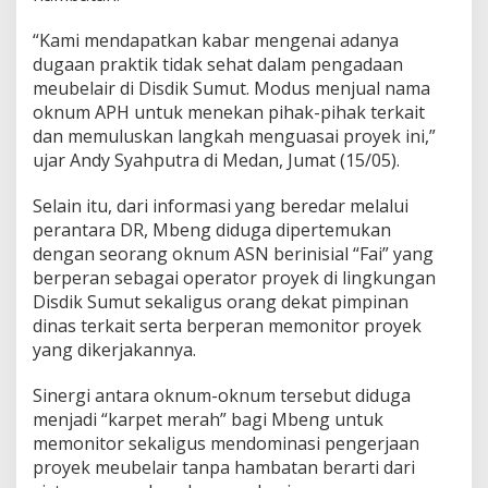
o
b
“Kami mendapatkan kabar mengenai adanya
y
dugaan praktik tidak sehat dalam pengadaan
l
meubelair di Disdik Sumut. Modus menjual nama
o
oknum APH untuk menekan pihak-pihak terkait
v
e
dan memuluskan langkah menguasai proyek ini,”
r
ujar Andy Syahputra di Medan, Jumat (15/05).
s
S
Selain itu, dari informasi yang beredar melalui
u
perantara DR, Mbeng diduga dipertemukan
m
u
dengan seorang oknum ASN berinisial “Fai” yang
t
berperan sebagai operator proyek di lingkungan
:
Disdik Sumut sekaligus orang dekat pimpinan
U
dinas terkait serta berperan memonitor proyek
s
yang dikerjakannya.
u
t
T
Sinergi antara oknum-oknum tersebut diduga
u
menjadi “karpet merah” bagi Mbeng untuk
n
memonitor sekaligus mendominasi pengerjaan
t
proyek meubelair tanpa hambatan berarti dari
a
s