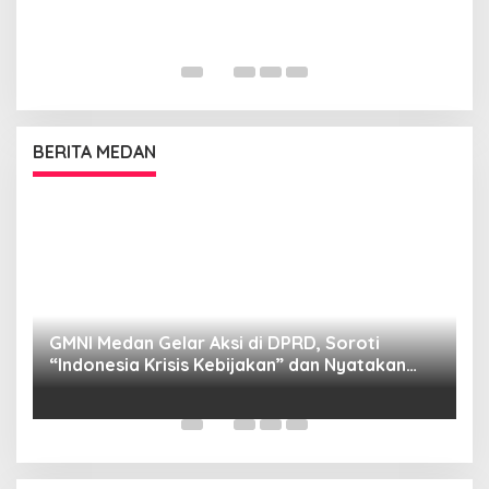
BERITA MEDAN
GMNI Medan Gelar Aksi di DPRD, Soroti
P
“Indonesia Krisis Kebijakan” dan Nyatakan
M
Mosi Tidak Percaya
W
as