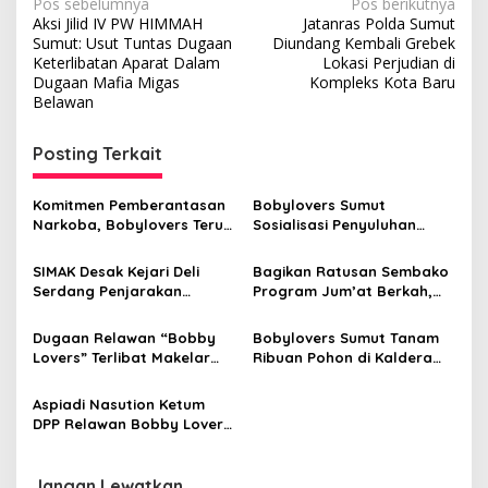
N
Pos sebelumnya
Pos berikutnya
Aksi Jilid IV PW HIMMAH
Jatanras Polda Sumut
a
Sumut: Usut Tuntas Dugaan
Diundang Kembali Grebek
v
Keterlibatan Aparat Dalam
Lokasi Perjudian di
Dugaan Mafia Migas
Kompleks Kota Baru
i
Belawan
g
Posting Terkait
a
s
Komitmen Pemberantasan
Bobylovers Sumut
i
Narkoba, Bobylovers Terus
Sosialisasi Penyuluhan
p
Gelar Sosialisasi di Seluruh
Pencegahan Dini Bahaya
Sekolah se- Sumatera
Narkoba
SIMAK Desak Kejari Deli
Bagikan Ratusan Sembako
o
Utara
Serdang Penjarakan
Program Jum’at Berkah,
s
Kasubbag Umum Disdik
Bobylovers Sumut
‘SHS’ Dugaan Korupsi dan
Teguhkan Komitmen Sosial
Dugaan Relawan “Bobby
Bobylovers Sumut Tanam
Penyalahgunaan
Lovers” Terlibat Makelar
Ribuan Pohon di Kaldera
Wewenang
Proyek, AMPR: Cederai
Toba untuk Konservasi
Prinsip Pemerintahan Bersih
Lingkungan
Aspiadi Nasution Ketum
DPP Relawan Bobby Lovers
Ajak Masyarakat Sumut
Dukung Kepemimpinan
Gubernur Terpilih (Bobby –
Jangan Lewatkan