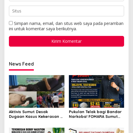
Simpan nama, email, dan situs web saya pada peramban
ini untuk komentar saya berikutnya.
News Feed
Aktivis Sumut Desak
Pukulan Telak bagi Bandar
Dugaan Kasus Kekerasan di
Narkoba! FOMARA Sumut
Dusun Balakka, Desa
Puji Kinerja Kepala BNNP
Gunung Malintang Diusut
Sumut Bongkar Sabu,
Tuntas
Ganja, hingga Pabrik Pod