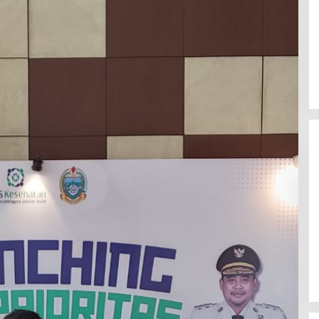
Mahasiswa Mendesak Kapolda
Sumut Copot Kapolres dan Kasat
Reskrim Polres Humbahas Atas
Adanya Dugaan Aliran Dana Judi
Togel