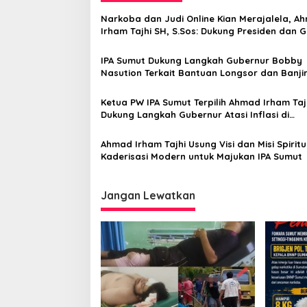
a
Narkoba dan Judi Online Kian Merajalela, A
s
Irham Tajhi SH, S.Sos: Dukung Presiden dan 
Kapolda Sumut Jangan Duduk Manis!
i
IPA Sumut Dukung Langkah Gubernur Bobby
p
Nasution Terkait Bantuan Longsor dan Banji
Bandang
o
Ketua PW IPA Sumut Terpilih Ahmad Irham Taj
s
Dukung Langkah Gubernur Atasi Inflasi di
Sumatera Utara
Ahmad Irham Tajhi Usung Visi dan Misi Spirit
Kaderisasi Modern untuk Majukan IPA Sumut
Jangan Lewatkan