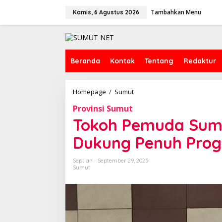
L
Tambahkan Menu
e
Kamis, 6 Agustus 2026
w
a
t
i
k
Beranda
Kontak
Tentang
Redaktur
e
k
o
Homepage
/
Sumut
T
n
o
t
Provinsi Sumut
k
e
o
Tokoh Pemuda Sumu
n
h
P
Dukung Penuh Prog
e
m
Septian
September 29, 2025
u
Sumut
d
a
S
u
m
u