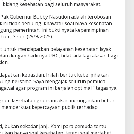
i bidang kesehatan bagi seluruh masyarakat.
 Pak Gubernur Bobby Nasution adalah terobosan
ini tidak perlu lagi khawatir soal biaya kesehatan
gung pemerintah. Ini bukti nyata kepemimpinan
rham, Senin (29/9/2025).
t untuk mendapatkan pelayanan kesehatan layak
an dengan hadirnya UHC, tidak ada lagi alasan bagi
ien.
dapatkan kepastian. Inilah bentuk keberpihakan
ukung bersama. Saya mengajak seluruh pemuda
awal agar program ini berjalan optimal,” tegasnya.
gram kesehatan gratis ini akan meringankan beban
s memperkuat kepercayaan publik terhadap
i, bukan sekadar janji. Kami para pemuda tentu
ukan hanya soal kesehatan, tetapi soal martabat