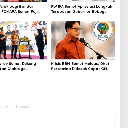
Telak bagi Bandar
PW IPA Sumut Apresiasi Langkah
 FOMARA Sumut Puji
Terobosan Gubernur Bobby
Kepala BNNP Sumut
Nasution Bangun Nias dan
Sabu, Ganja, hingga
Sipiongot
od Getar
prov Sumut Dukung
Krisis BBM Sumut Meluas, Dirut
tan Olahraga
Pertamina Didesak Copot GM
at di Sumatera Utara,
Pertamina Patra Niaga MOR 1
mut Siap sehat
Sumbagut
n masyarakat
ng wajib ditandai
*