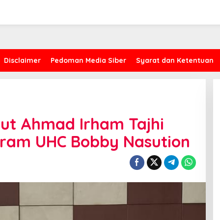
Disclaimer
Pedoman Media Siber
Syarat dan Ketentuan
t Ahmad Irham Tajhi
ram UHC Bobby Nasution
Kasus Proyek AMI, CYEA Ingatkan
Penilaian Publik Harus
Berdasarkan Fakta, Bukan Opini