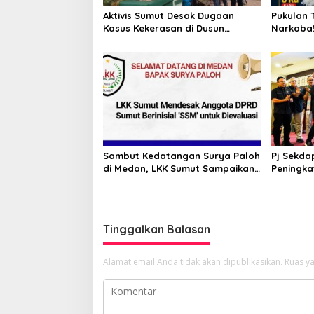
Aktivis Sumut Desak Dugaan
Pukulan 
Kasus Kekerasan di Dusun
Narkoba!
Balakka, Desa Gunung Malintang
Kinerja 
Diusut Tuntas
Bongkar 
Pabrik P
Sambut Kedatangan Surya Paloh
Pj Sekda
di Medan, LKK Sumut Sampaikan
Peningka
Aspirasi dan Desak Evaluasi
Masyarak
Anggota DPRD Sumut Berinisial
Kormi Su
“SSM”
bugarka
Tinggalkan Balasan
Alamat email Anda tidak akan dipublikasikan.
Ruas ya