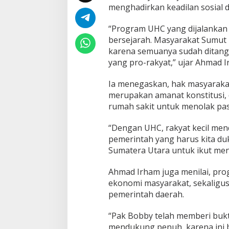
menghadirkan keadilan sosial d
“Program UHC yang dijalankan
bersejarah. Masyarakat Sumut k
karena semuanya sudah ditang
yang pro-rakyat,” ujar Ahmad I
Ia menegaskan, hak masyaraka
merupakan amanat konstitusi, d
rumah sakit untuk menolak pas
“Dengan UHC, rakyat kecil men
pemerintah yang harus kita d
Sumatera Utara untuk ikut meng
Ahmad Irham juga menilai, pro
ekonomi masyarakat, sekaligu
pemerintah daerah.
“Pak Bobby telah memberi bukt
mendukung penuh, karena ini b