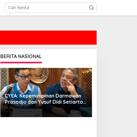
BERITA NASIONAL
CYEA: Kepemimpinan Darmawan
SEI Bongkar Dam
Prasodjo dan Yusuf Didi Setiarto
Batubara Bahlil:
Menjadi Momentum Penguatan
Tersendat, Listr
Transformasi PLN dan Agenda
Energi Nasional