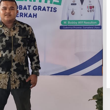
Skandal Pabrik Kasur Sampali
Meledak! Diduga Berdiri di Lahan
Negara, Aksi Mahasiswa
Mengguncang, Bupati Deli
Serdang Didesak Bertindak Tegas!