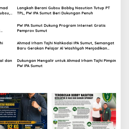
hmad
Langkah Berani Gubsu Bobby Nasution Tutup PT
Gubsu,
TPL, PW IPA Sumut Beri Dukungan Penuh
PW IPA Sumut Dukung Program Internet Gratis
r
Pemprov Sumut
hi
Ahmad Irham Tajhi Nahkodai IPA Sumut, Semangat
Baru Gerakan Pelajar Al Washliyah Menjadikan
generasi muda yg beradab
ual dan
Dukungan Mengalir untuk Ahmad Irham Tajhi Pimpin
PW IPA Sumut