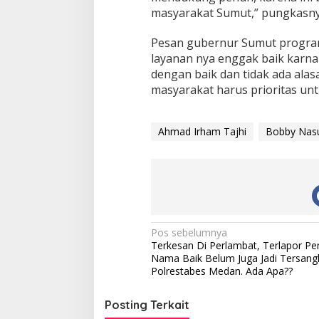
masyarakat Sumut,” pungkasny
Pesan gubernur Sumut program
layanan nya enggak baik karna
dengan baik dan tidak ada ala
masyarakat harus prioritas unt
Ahmad Irham Tajhi
Bobby Nasu
N
Pos sebelumnya
Terkesan Di Perlambat, Terlapor P
a
Nama Baik Belum Juga Jadi Tersang
v
Polrestabes Medan. Ada Apa??
i
Posting Terkait
g