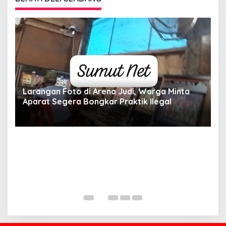
Larangan Foto di Arena Judi, Warga Minta
Aparat Segera Bongkar Praktik Ilegal
D
D