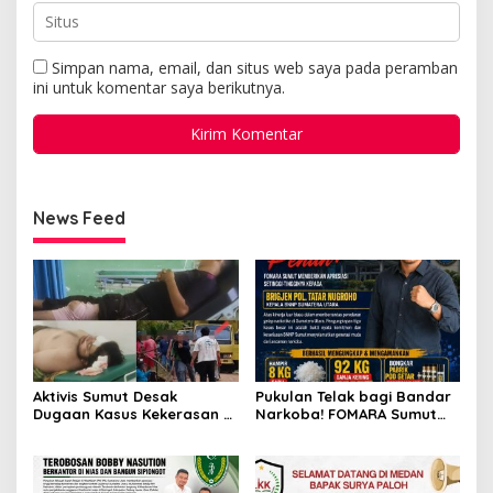
Simpan nama, email, dan situs web saya pada peramban
ini untuk komentar saya berikutnya.
News Feed
Aktivis Sumut Desak
Pukulan Telak bagi Bandar
Dugaan Kasus Kekerasan di
Narkoba! FOMARA Sumut
Dusun Balakka, Desa
Puji Kinerja Kepala BNNP
Gunung Malintang Diusut
Sumut Bongkar Sabu,
Tuntas
Ganja, hingga Pabrik Pod
Getar