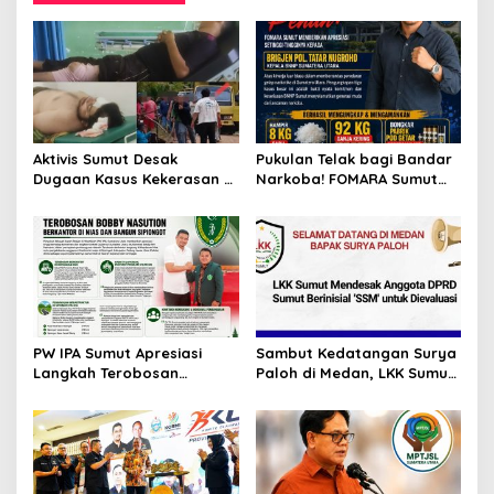
Aktivis Sumut Desak
Pukulan Telak bagi Bandar
Dugaan Kasus Kekerasan di
Narkoba! FOMARA Sumut
Dusun Balakka, Desa
Puji Kinerja Kepala BNNP
Gunung Malintang Diusut
Sumut Bongkar Sabu,
Tuntas
Ganja, hingga Pabrik Pod
Getar
PW IPA Sumut Apresiasi
Sambut Kedatangan Surya
Langkah Terobosan
Paloh di Medan, LKK Sumut
Gubernur Bobby Nasution
Sampaikan Aspirasi dan
Bangun Nias dan Sipiongot
Desak Evaluasi Anggota
DPRD Sumut Berinisial
“SSM”