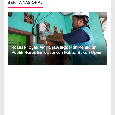
BERITA NASIONAL
s,
Kasus Proyek AMI, CYEA Ingatkan Penilaian
C
Publik Harus Berdasarkan Fakta, Bukan Opini
Y
P
E