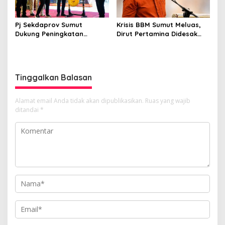
Pj Sekdaprov Sumut
Krisis BBM Sumut Meluas,
Dukung Peningkatan
Dirut Pertamina Didesak
Olahraga Masyarakat di
Copot GM Pertamina Patra
Sumatera Utara, Kormi
Niaga MOR 1 Sumbagut
Sumut Siap sehat bugarkan
masyarakat
Tinggalkan Balasan
Alamat email Anda tidak akan dipublikasikan.
Ruas yang wajib
ditandai
*