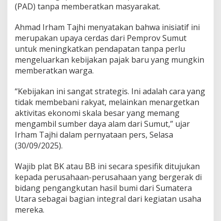
(PAD) tanpa memberatkan masyarakat.
u
n
t
​​Ahmad Irham Tajhi menyatakan bahwa inisiatif ini
u
merupakan upaya cerdas dari Pemprov Sumut
k
untuk meningkatkan pendapatan tanpa perlu
I
mengeluarkan kebijakan pajak baru yang mungkin
n
memberatkan warga.
f
r
a
“Kebijakan ini sangat strategis. Ini adalah cara yang
s
tidak membebani rakyat, melainkan menargetkan
t
aktivitas ekonomi skala besar yang memang
r
mengambil sumber daya alam dari Sumut,” ujar
u
k
Irham Tajhi dalam pernyataan pers, Selasa
t
(30/09/2025).
u
r
​Wajib plat BK atau BB ini secara spesifik ditujukan
S
kepada perusahaan-perusahaan yang bergerak di
u
m
bidang pengangkutan hasil bumi dari Sumatera
u
Utara sebagai bagian integral dari kegiatan usaha
t
mereka.