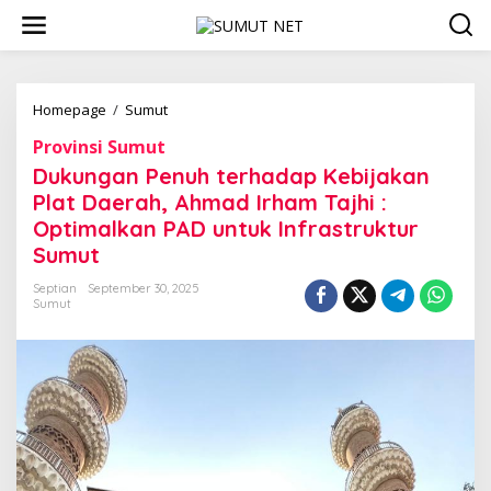
L
e
w
a
t
i
Homepage
/
Sumut
D
k
u
Provinsi Sumut
e
k
k
u
Dukungan Penuh terhadap Kebijakan
o
n
Plat Daerah, Ahmad Irham Tajhi :
n
g
Optimalkan PAD untuk Infrastruktur
t
a
e
n
Sumut
n
P
e
Septian
September 30, 2025
Sumut
n
u
h
t
e
r
h
a
d
a