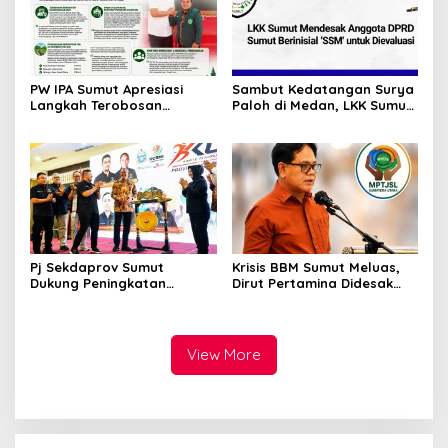
PW IPA Sumut Apresiasi
Sambut Kedatangan Surya
Langkah Terobosan
Paloh di Medan, LKK Sumut
Gubernur Bobby Nasution
Sampaikan Aspirasi dan
Bangun Nias dan Sipiongot
Desak Evaluasi Anggota
DPRD Sumut Berinisial
“SSM”
Pj Sekdaprov Sumut
Krisis BBM Sumut Meluas,
Dukung Peningkatan
Dirut Pertamina Didesak
Olahraga Masyarakat di
Copot GM Pertamina Patra
Sumatera Utara, Kormi
Niaga MOR 1 Sumbagut
Sumut Siap sehat bugarkan
masyarakat
View More