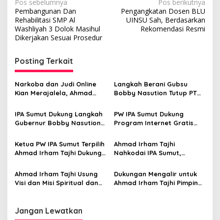
N
Pos sebelumnya
Pos berikutnya
Pembangunan Dan
Pengangkatan Dosen BLU
a
Rehabilitasi SMP Al
UINSU Sah, Berdasarkan
v
Washliyah 3 Dolok Masihul
Rekomendasi Resmi
Dikerjakan Sesuai Prosedur
i
g
Posting Terkait
a
s
Narkoba dan Judi Online
Langkah Berani Gubsu
Kian Merajalela, Ahmad
Bobby Nasution Tutup PT
i
Irham Tajhi SH, S.Sos:
TPL, PW IPA Sumut Beri
p
Dukung Presiden dan
Dukungan Penuh
IPA Sumut Dukung Langkah
PW IPA Sumut Dukung
Gubsu, Kapolda Sumut
Gubernur Bobby Nasution
Program Internet Gratis
o
Jangan Duduk Manis!
Terkait Bantuan Longsor
Pemprov Sumut
s
dan Banjir Bandang
Ketua PW IPA Sumut Terpilih
Ahmad Irham Tajhi
Ahmad Irham Tajhi Dukung
Nahkodai IPA Sumut,
Langkah Gubernur Atasi
Semangat Baru Gerakan
Inflasi di Sumatera Utara
Pelajar Al Washliyah
Ahmad Irham Tajhi Usung
Dukungan Mengalir untuk
Menjadikan generasi muda
Visi dan Misi Spiritual dan
Ahmad Irham Tajhi Pimpin
yg beradab
Kaderisasi Modern untuk
PW IPA Sumut
Majukan IPA Sumut
Jangan Lewatkan