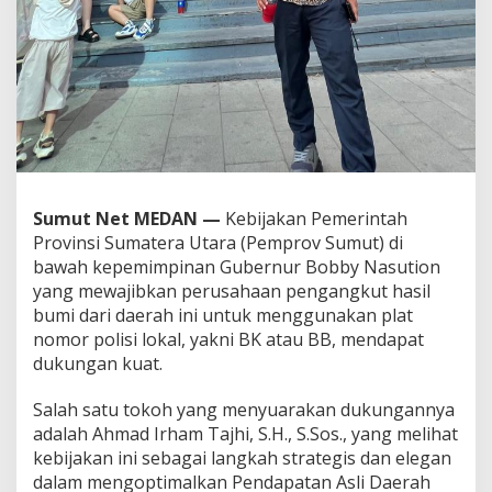
d
I
r
h
a
m
T
a
j
h
i
Sumut Net MEDAN —
Kebijakan Pemerintah
:
Provinsi Sumatera Utara (Pemprov Sumut) di
O
bawah kepemimpinan Gubernur Bobby Nasution
p
yang mewajibkan perusahaan pengangkut hasil
t
i
bumi dari daerah ini untuk menggunakan plat
m
nomor polisi lokal, yakni BK atau BB, mendapat
a
dukungan kuat.
l
k
Salah satu tokoh yang menyuarakan dukungannya
a
n
adalah Ahmad Irham Tajhi, S.H., S.Sos., yang melihat
P
kebijakan ini sebagai langkah strategis dan elegan
A
dalam mengoptimalkan Pendapatan Asli Daerah
D