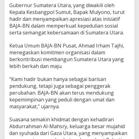
n
Gubernur Sumatera Utara, yang diwakili oleh
a
Kepala Kesbangpol Sumut, Bapak Mulyono, turut
,
hadir dan menyampaikan apresiasi atas inisiatif
P
BAJA-BN dalam memperkuat kepedulian sosial
e
serta semangat kebersamaan di Sumatera Utara.
r
k
u
Ketua Umum BAJA-BN Pusat, Ahmad Irham Tajhi,
a
menegaskan komitmen organisasi dalam
t
berkontribusi membangun Sumatera Utara yang
D
lebih berkah dan maju.
u
k
u
“Kami hadir bukan hanya sebagai barisan
n
pendukung, tetapi juga sebagai penggerak
g
perubahan. BAJA-BN akan terus mendukung
a
kepemimpinan yang peduli dengan umat dan
n
b
masyarakat,” ujarnya.
a
g
Suasana semakin khidmat dengan kehadiran
i
Abdurrahman Al-Mahsry, keluarga besar mujahid
B
dan syuhada dari Gaza Utara, yang menyampaikan
o
b