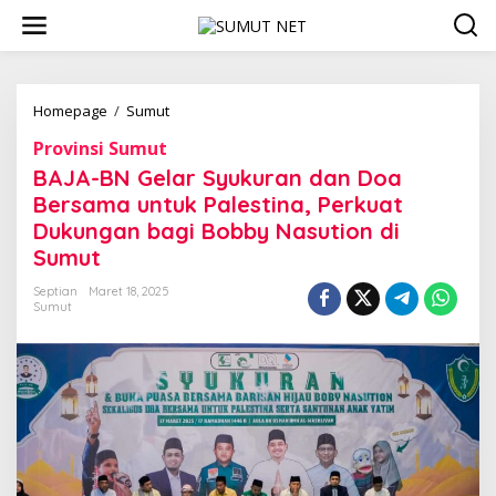
L
e
w
a
t
i
Homepage
/
Sumut
B
k
A
Provinsi Sumut
e
J
k
A
BAJA-BN Gelar Syukuran dan Doa
o
-
Bersama untuk Palestina, Perkuat
n
B
Dukungan bagi Bobby Nasution di
t
N
e
G
Sumut
n
e
l
Septian
Maret 18, 2025
Sumut
a
r
S
y
u
k
u
r
a
n