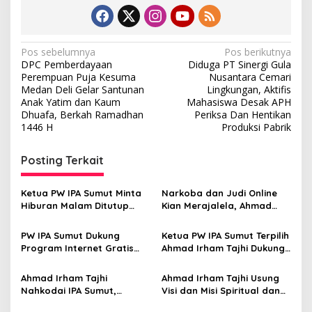
N
Pos sebelumnya
Pos berikutnya
DPC Pemberdayaan
Diduga PT Sinergi Gula
a
Perempuan Puja Kesuma
Nusantara Cemari
v
Medan Deli Gelar Santunan
Lingkungan, Aktifis
Anak Yatim dan Kaum
Mahasiswa Desak APH
i
Dhuafa, Berkah Ramadhan
Periksa Dan Hentikan
1446 H
Produksi Pabrik
g
a
Posting Terkait
s
i
Ketua PW IPA Sumut Minta
Narkoba dan Judi Online
p
Hiburan Malam Ditutup
Kian Merajalela, Ahmad
Selama Ramadhan
Irham Tajhi SH, S.Sos:
o
Dukung Presiden dan
PW IPA Sumut Dukung
Ketua PW IPA Sumut Terpilih
Gubsu, Kapolda Sumut
s
Program Internet Gratis
Ahmad Irham Tajhi Dukung
Jangan Duduk Manis!
Pemprov Sumut
Langkah Gubernur Atasi
Inflasi di Sumatera Utara
Ahmad Irham Tajhi
Ahmad Irham Tajhi Usung
Nahkodai IPA Sumut,
Visi dan Misi Spiritual dan
Semangat Baru Gerakan
Kaderisasi Modern untuk