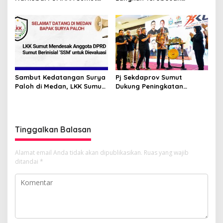
Puji Kinerja Kepala BNNP
Gubernur Bobby Nasution
Sumut Bongkar Sabu,
Bangun Nias dan Sipiongot
Ganja, hingga Pabrik Pod
Getar
Sambut Kedatangan Surya
Pj Sekdaprov Sumut
Paloh di Medan, LKK Sumut
Dukung Peningkatan
Sampaikan Aspirasi dan
Olahraga Masyarakat di
Desak Evaluasi Anggota
Sumatera Utara, Kormi
DPRD Sumut Berinisial
Sumut Siap sehat bugarkan
“SSM”
masyarakat
Tinggalkan Balasan
Alamat email Anda tidak akan dipublikasikan.
Ruas yang wajib
ditandai
*