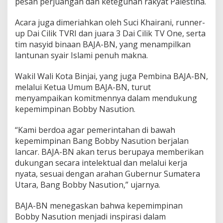
pesan perjuangan dan keteguhan rakyat Palestina.
b
y
Acara juga dimeriahkan oleh Suci Khairani, runner-
N
up Dai Cilik TVRI dan juara 3 Dai Cilik TV One, serta
a
tim nasyid binaan BAJA-BN, yang menampilkan
s
u
lantunan syair Islami penuh makna.
t
i
Wakil Wali Kota Binjai, yang juga Pembina BAJA-BN,
o
melalui Ketua Umum BAJA-BN, turut
n
menyampaikan komitmennya dalam mendukung
d
i
kepemimpinan Bobby Nasution.
S
u
“Kami berdoa agar pemerintahan di bawah
m
kepemimpinan Bang Bobby Nasution berjalan
u
lancar. BAJA-BN akan terus berupaya memberikan
t
dukungan secara intelektual dan melalui kerja
nyata, sesuai dengan arahan Gubernur Sumatera
Utara, Bang Bobby Nasution,” ujarnya.
BAJA-BN menegaskan bahwa kepemimpinan
Bobby Nasution menjadi inspirasi dalam