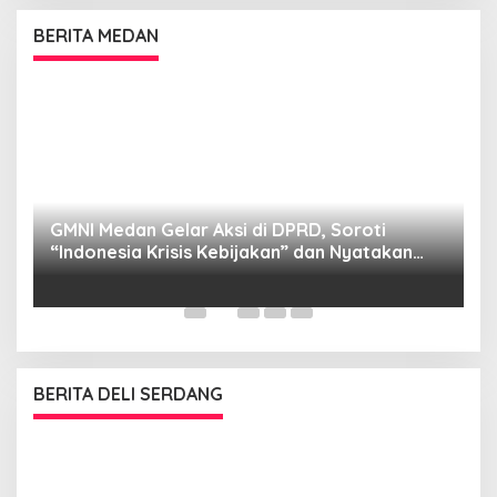
BERITA MEDAN
GMNI Medan Gelar Aksi di DPRD, Soroti
P
“Indonesia Krisis Kebijakan” dan Nyatakan
M
Mosi Tidak Percaya
W
as
BERITA DELI SERDANG