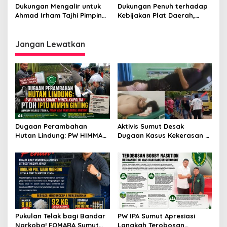
Pelajar Al Washliyah
Majukan IPA Sumut
Dukungan Mengalir untuk
Dukungan Penuh terhadap
Menjadikan generasi muda
Ahmad Irham Tajhi Pimpin
Kebijakan Plat Daerah,
yg beradab
PW IPA Sumut
Ahmad Irham Tajhi :
Optimalkan PAD untuk
Infrastruktur Sumut
Jangan Lewatkan
Dugaan Perambahan
Aktivis Sumut Desak
Hutan Lindung: PW HIMMAH
Dugaan Kasus Kekerasan di
Sumut Minta Kapolda PTDH
Dusun Balakka, Desa
Iptu Mimpin Ginting
Gunung Malintang Diusut
Tuntas
Pukulan Telak bagi Bandar
PW IPA Sumut Apresiasi
Narkoba! FOMARA Sumut
Langkah Terobosan