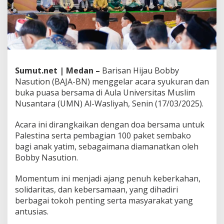
d
a
n
D
o
a
B
e
Sumut.net | Medan –
Barisan Hijau Bobby
r
Nasution (BAJA-BN) menggelar acara syukuran dan
s
buka puasa bersama di Aula Universitas Muslim
a
Nusantara (UMN) Al-Wasliyah, Senin (17/03/2025).
m
a
u
Acara ini dirangkaikan dengan doa bersama untuk
n
Palestina serta pembagian 100 paket sembako
t
bagi anak yatim, sebagaimana diamanatkan oleh
u
Bobby Nasution.
k
P
a
Momentum ini menjadi ajang penuh keberkahan,
l
solidaritas, dan kebersamaan, yang dihadiri
e
berbagai tokoh penting serta masyarakat yang
s
antusias.
t
i