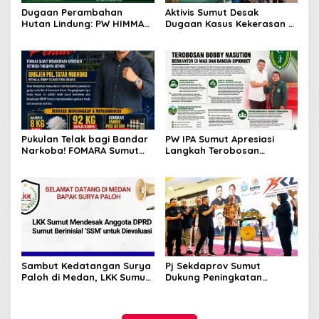
Dugaan Perambahan
Aktivis Sumut Desak
Hutan Lindung: PW HIMMAH
Dugaan Kasus Kekerasan di
Sumut Minta Kapolda PTDH
Dusun Balakka, Desa
Iptu Mimpin Ginting
Gunung Malintang Diusut
Tuntas
Pukulan Telak bagi Bandar
PW IPA Sumut Apresiasi
Narkoba! FOMARA Sumut
Langkah Terobosan
Puji Kinerja Kepala BNNP
Gubernur Bobby Nasution
Sumut Bongkar Sabu,
Bangun Nias dan Sipiongot
Ganja, hingga Pabrik Pod
Getar
Sambut Kedatangan Surya
Pj Sekdaprov Sumut
Paloh di Medan, LKK Sumut
Dukung Peningkatan
Sampaikan Aspirasi dan
Olahraga Masyarakat di
Desak Evaluasi Anggota
Sumatera Utara, Kormi
DPRD Sumut Berinisial
Sumut Siap sehat bugarkan