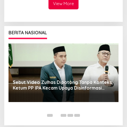
“SSM”
masyarakat
View More
BERITA NASIONAL
Sebut Video Zulhas Dipotong Tanpa Konteks,
K
Ketum PP IPA Kecam Upaya Disinformasi
P
Publik