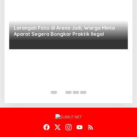
Larangan Foto di Arena Judi, Warga Minta
Aparat Segera Bongkar Praktik Ilegal
D
D